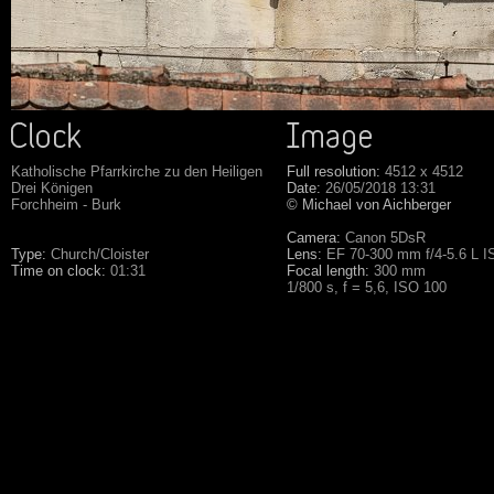
Katholische Pfarrkirche zu den Heiligen
Full resolution:
4512 x 4512
Drei Königen
Date:
26/05/2018 13:31
Forchheim - Burk
© Michael von Aichberger
Camera:
Canon 5DsR
Type:
Church/Cloister
Lens:
EF 70-300 mm f/4-5.6 L 
Time on clock:
01:31
Focal length:
300 mm
1/800 s, f = 5,6, ISO 100