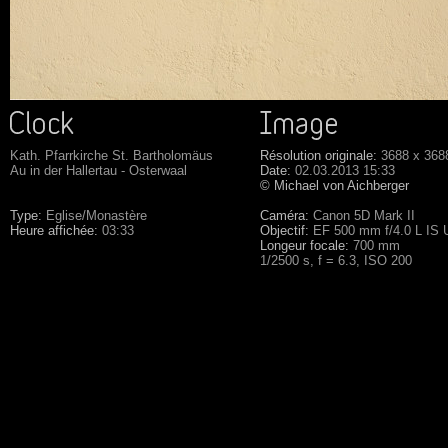
Kath. Pfarrkirche St. Bartholomäus
Résolution originale:
3688 x 368
Au in der Hallertau - Osterwaal
Date:
02.03.2013 15:33
© Michael von Aichberger
Type:
Eglise/Monastère
Caméra:
Canon 5D Mark II
Heure affichée:
03:33
Objectif:
EF 500 mm f/4.0 L IS
Longeur focale:
700 mm
1/2500 s, f = 6.3, ISO 200