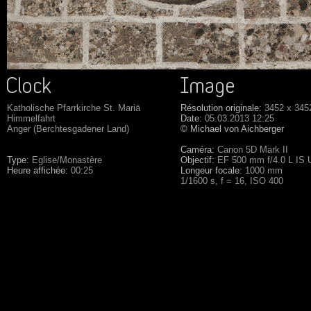
Katholische Pfarrkirche St. Mariä
Résolution originale:
3452 x 345
Himmelfahrt
Date:
05.03.2013 12:25
Anger (Berchtesgadener Land)
© Michael von Aichberger
Caméra:
Canon 5D Mark II
Type:
Eglise/Monastère
Objectif:
EF 500 mm f/4.0 L IS
Heure affichée:
00:25
Longeur focale:
1000 mm
1/1600 s, f = 16, ISO 400