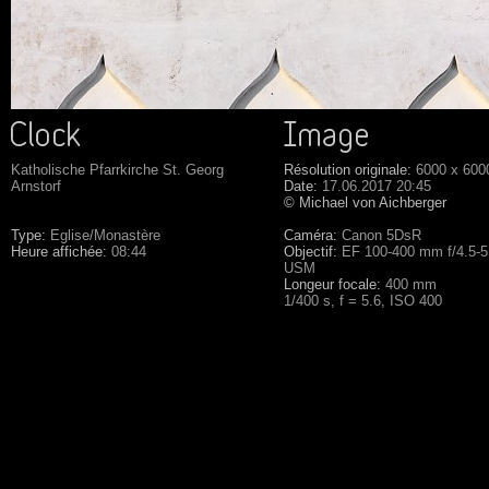
Katholische Pfarrkirche St. Georg
Résolution originale:
6000 x 600
Arnstorf
Date:
17.06.2017 20:45
© Michael von Aichberger
Type:
Eglise/Monastère
Caméra:
Canon 5DsR
Heure affichée:
08:44
Objectif:
EF 100-400 mm f/4.5-5.
USM
Longeur focale:
400 mm
1/400 s, f = 5.6, ISO 400