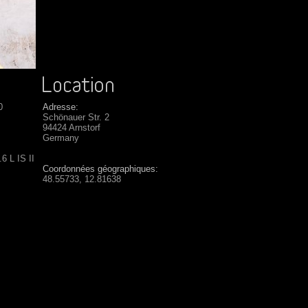
0
Adresse:
Schönauer Str. 2
94424 Arnstorf
Germany
6 L IS II
Coordonnées géographiques:
48.55733, 12.81638