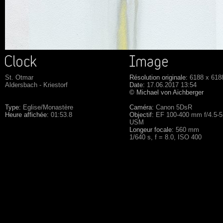
St. Otmar
Résolution originale:
6188 x 618
Aldersbach - Kriestorf
Date:
17.06.2017 13:54
© Michael von Aichberger
Type:
Eglise/Monastère
Caméra:
Canon 5DsR
Heure affichée:
01:53.8
Objectif:
EF 100-400 mm f/4.5-5.
USM
Longeur focale:
560 mm
1/640 s, f = 8.0, ISO 400