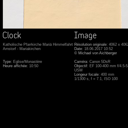
Katholische Pfarrkirche Mariä Himmelfahrt
Résolution originale:
4062 x 406
Arnstorf - Mariakirchen
Date:
18.06.2017 10:52
© Michael von Aichberger
Type:
Eglise/Monastère
Caméra:
Canon 5DsR
Heure affichée:
10:50
Objectif:
EF 100-400 mm f/4.5-5.
USM
Longeur focale:
400 mm
1/1300 s, f = 7.1, ISO 100