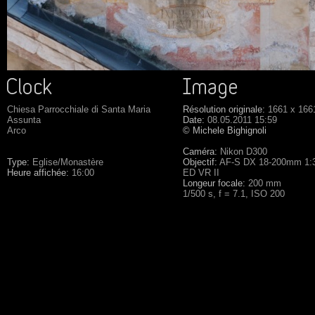
Chiesa Parrocchiale di Santa Maria
Résolution originale:
1661 x 166
Assunta
Date:
08.05.2011 15:59
Arco
©
Michele Bighignoli
Caméra:
Nikon D300
Type:
Eglise/Monastère
Objectif:
AF-S DX 18-200mm 1:3
Heure affichée:
16:00
ED VR II
Longeur focale:
200 mm
1/500 s, f = 7.1, ISO 200