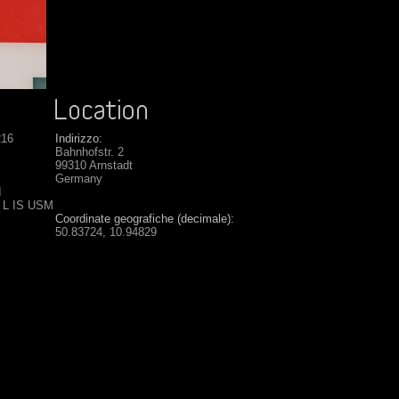
216
Indirizzo:
Bahnhofstr. 2
99310 Arnstadt
Germany
I
6 L IS USM
Coordinate geografiche (decimale):
50.83724, 10.94829