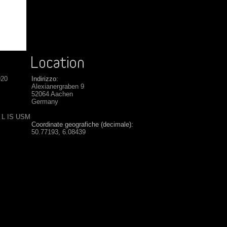
920
Indirizzo:
Alexianergraben 9
52064 Aachen
Germany
6 L IS USM
Coordinate geografiche (decimale):
50.77193, 6.08439