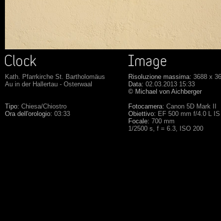
Kath. Pfarrkirche St. Bartholomäus
Risoluzione massima:
3688 x 3
Au in der Hallertau - Osterwaal
Data:
02.03.2013 15:33
© Michael von Aichberger
Tipo:
Chiesa/Chiostro
Fotocamera:
Canon 5D Mark II
Ora dell'orologio:
03:33
Obiettivo:
EF 500 mm f/4.0 L I
Focale:
700 mm
1/2500 s, f = 6.3, ISO 200