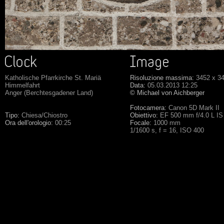
Katholische Pfarrkirche St. Mariä
Risoluzione massima:
3452 x 3
Himmelfahrt
Data:
05.03.2013 12:25
Anger (Berchtesgadener Land)
© Michael von Aichberger
Fotocamera:
Canon 5D Mark II
Tipo:
Chiesa/Chiostro
Obiettivo:
EF 500 mm f/4.0 L I
Ora dell'orologio:
00:25
Focale:
1000 mm
1/1600 s, f = 16, ISO 400