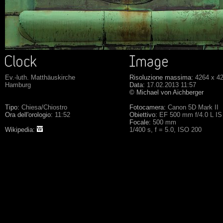
Ev.-luth. Matthäuskirche
Risoluzione massima:
4264 x 4
Hamburg
Data:
17.02.2013 11:57
© Michael von Aichberger
Tipo:
Chiesa/Chiostro
Fotocamera:
Canon 5D Mark II
Ora dell'orologio:
11:52
Obiettivo:
EF 500 mm f/4.0 L I
Focale:
500 mm
Wikipedia:
1/400 s, f = 5.0, ISO 200