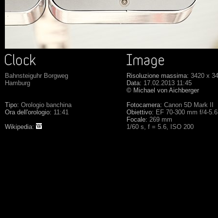
Bahnsteiguhr Borgweg
Risoluzione massima:
3420 x 3
Hamburg
Data:
17.02.2013 11:45
© Michael von Aichberger
Tipo:
Orologio banchina
Fotocamera:
Canon 5D Mark II
Ora dell'orologio:
11:41
Obiettivo:
EF 70-300 mm f/4-5.
Focale:
269 mm
Wikipedia:
1/60 s, f = 5.6, ISO 200