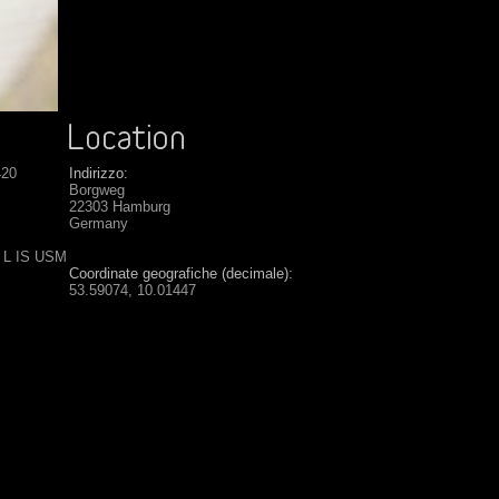
420
Indirizzo:
Borgweg
22303 Hamburg
Germany
6 L IS USM
Coordinate geografiche (decimale):
53.59074, 10.01447