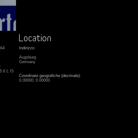
564
Indirizzo:
Augsburg
Germany
I
5.6 L IS
Coordinate geografiche (decimale):
0.00000, 0.00000