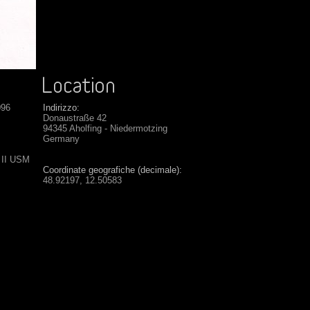
096
Indirizzo:
Donaustraße 42
94345 Aholfing - Niedermotzing
Germany
 II USM
Coordinate geografiche (decimale):
48.92197, 12.50583