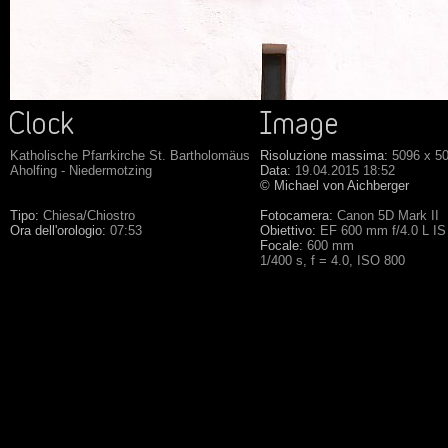
Katholische Pfarrkirche St. Bartholomäus
Risoluzione massima:
5096 x 5
Aholfing - Niedermotzing
Data:
19.04.2015 18:52
© Michael von Aichberger
Tipo:
Chiesa/Chiostro
Fotocamera:
Canon 5D Mark II
Ora dell'orologio:
07:53
Obiettivo:
EF 600 mm f/4.0 L IS
Focale:
600 mm
1/400 s, f = 4.0, ISO 800