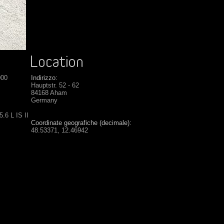
000
Indirizzo:
Hauptstr. 52 - 62
84168 Aham
Germany
.6 L IS II
Coordinate geografiche (decimale):
48.53371, 12.46942