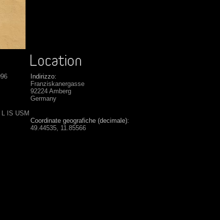
096
Indirizzo:
Franziskanergasse
92224 Amberg
Germany
6 L IS USM
Coordinate geografiche (decimale):
49.44535, 11.85566