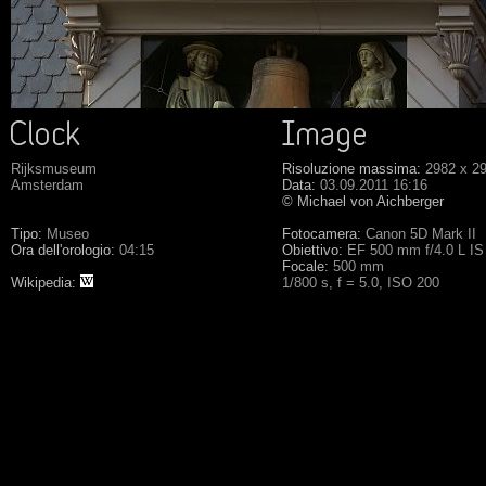
Rijksmuseum
Risoluzione massima:
2982 x 2
Amsterdam
Data:
03.09.2011 16:16
© Michael von Aichberger
Tipo:
Museo
Fotocamera:
Canon 5D Mark II
Ora dell'orologio:
04:15
Obiettivo:
EF 500 mm f/4.0 L I
Focale:
500 mm
Wikipedia:
1/800 s, f = 5.0, ISO 200