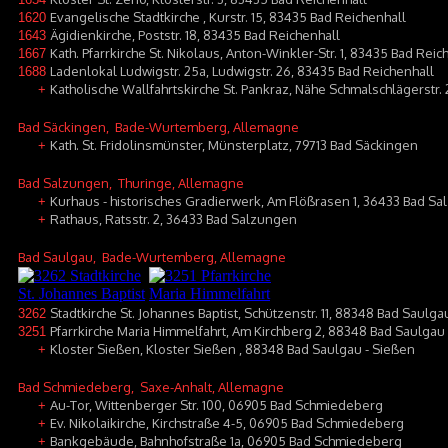
Evangelische Stadtkirche , Kurstr. 15, 83435 Bad Reichenhall
1620
Ägidienkirche, Poststr. 18, 83435 Bad Reichenhall
1643
Kath. Pfarrkirche St. Nikolaus, Anton-Winkler-Str. 1, 83435 Bad Reic
1667
Ladenlokal Ludwigstr. 25a, Ludwigstr. 26, 83435 Bad Reichenhall
1688
Katholische Wallfahrtskirche St. Pankraz, Nähe Schmalschlägerstr.
+
Bad Säckingen
, Bade-Wurtemberg, Allemagne
Kath. St. Fridolinsmünster, Münsterplatz, 79713 Bad Säckingen
+
Bad Salzungen
, Thuringe, Allemagne
Kurhaus - historisches Gradierwerk, Am Flößrasen 1, 36433 Bad S
+
Rathaus, Ratsstr. 2, 36433 Bad Salzungen
+
Bad Saulgau
, Bade-Wurtemberg, Allemagne
Stadtkirche St. Johannes Baptist, Schützenstr. 11, 88348 Bad Saulga
3262
Pfarrkirche Maria Himmelfahrt, Am Kirchberg 2, 88348 Bad Saulgau 
3251
Kloster Sießen, Kloster Sießen , 88348 Bad Saulgau - Sießen
+
Bad Schmiedeberg
, Saxe-Anhalt, Allemagne
Au-Tor, Wittenberger Str. 100, 06905 Bad Schmiedeberg
+
Ev. Nikolaikirche, Kirchstraße 4-5, 06905 Bad Schmiedeberg
+
Bankgebäude, Bahnhofstraße 1a, 06905 Bad Schmiedeberg
+