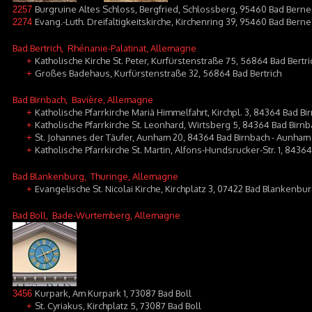
Burgruine Altes Schloss, Bergfried, Schlossberg, 95460 Bad Berne
2257
Evang.-Luth. Dreifaltigkeitskirche, Kirchenring 39, 95460 Bad Bern
2274
Bad Bertrich
, Rhénanie-Palatinat, Allemagne
Katholische Kirche St. Peter, Kurfürstenstraße 75, 56864 Bad Bertri
+
Großes Badehaus, Kurfürstenstraße 32, 56864 Bad Bertrich
+
Bad Birnbach
, Bavière, Allemagne
Katholische Pfarrkirche Mariä Himmelfahrt, Kirchpl. 3, 84364 Bad Bi
+
Katholische Pfarrkirche St. Leonhard, Wirtsberg 5, 84364 Bad Birnb
+
St. Johannes der Täufer, Aunham 20, 84364 Bad Birnbach - Aunham
+
Katholische Pfarrkirche St. Martin, Alfons-Hundsrucker-Str. 1, 8436
+
Bad Blankenburg
, Thuringe, Allemagne
Evangelische St. Nicolai Kirche, Kirchplatz 3, 07422 Bad Blankenbu
+
Bad Boll
, Bade-Wurtemberg, Allemagne
Kurpark, Am Kurpark 1, 73087 Bad Boll
3456
St. Cyriakus, Kirchplatz 5, 73087 Bad Boll
+