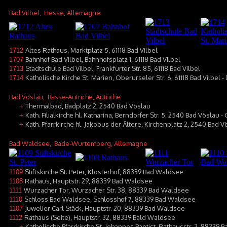
Bad Vilbel
, Hesse, Allemagne
Altes Rathaus, Marktplatz 5, 61118 Bad Vilbel
1712
Bahnhof Bad Vilbel, Bahnhofsplatz 1, 61118 Bad Vilbel
1707
Stadtschule Bad Vilbel, Frankfurter Str. 85, 61118 Bad Vilbel
1713
Katholische Kirche St. Marien, Oberurseler Str. 6, 61118 Bad Vilbel -
1714
Bad Vöslau
, Basse-Autriche, Autriche
Thermalbad, Badplatz 2, 2540 Bad Vöslau
+
Kath. Filialkirche hl. Katharina, Berndorfer Str. 5, 2540 Bad Vöslau 
+
Kath. Pfarrkirche hl. Jakobus der Ältere, Kirchenplatz 2, 2540 Bad V
+
Bad Waldsee
, Bade-Wurtemberg, Allemagne
Stiftskirche St. Peter, Klosterhof, 88339 Bad Waldsee
1109
Rathaus, Hauptstr. 29, 88339 Bad Waldsee
1108
Wurzacher Tor, Wurzacher Str. 38, 88339 Bad Waldsee
1111
Schloss Bad Waldsee, Schlosshof 7, 88339 Bad Waldsee
1110
Juwelier Carl Stäck, Hauptstr. 20, 88339 Bad Waldsee
1107
Rathaus (Seite), Hauptstr. 32, 88339 Bald Waldsee
1112
Katholische Pfarrkirche St. Johannes Baptist, Rathausstr. 2, 88339
+