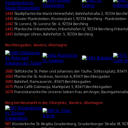
Stadtpfarrkirche Mariä Himmelfahrt, Bahnhofstraße 2, 92334 Berchi
1444
Kloster Plankstetten, Klosterplatz 1, 92334 Berching - Plankstetten
1445
St. Lorenz, St.-Lorenz-Str. 4, 92334 Berching
1442
Pfarrkirche Fribertshofen, Fribertshofen 12, 92334 Berching-Fribert
1441
Eichinger Uhren, Bahnhofstr. 5, 92334 Berching
1443
Berchtesgaden
, Bavière, Allemagne
Stiftskirche St. Peter und Johannes der Täufer, Schlossplatz, 8347
1680
Pfarrkirche St. Andreas, Nonntal 4, 83471 Berchtesgaden
1682
Bahnhof, Ramsauerstr., 83471 Berchtesgaden
1681
Pizza Caffè Dalmacija, Marktplatz 5, 83471 Berchtesgaden
1675
Franziskanerkirche Unserer lieben Frau am Anger, Baumgartenall
1679
Berg bei Neumarkt in der Oberpfalz
, Bavière, Allemagne
Klosterkirche St. Birgitta Gnadenberg, Gnadenberger Straße 18, 9
587