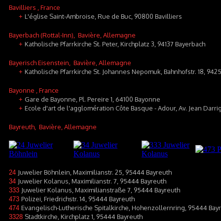
Bavilliers
, France
L'église Saint-Ambroise, Rue de Buc, 90800 Bavilliers
+
Bayerbach (Rottal-Inn)
, Bavière, Allemagne
Katholische Pfarrkirche St. Peter, Kirchplatz 3, 94137 Bayerbach
+
Bayerisch Eisenstein
, Bavière, Allemagne
Katholische Pfarrkirche St. Johannes Nepomuk, Bahnhofstr. 18, 942
+
Bayonne
, France
Gare de Bayonne, Pl. Pereire 1, 64100 Bayonne
+
Ecole d'art de l'agglomération Côte Basque - Adour, Av. Jean Darr
+
Bayreuth
, Bavière, Allemagne
Juwelier Böhnlein, Maximilianstr. 25, 95444 Bayreuth
24
Juwelier Kolanus, Maximilianstr. 7, 95444 Bayreuth
34
Juwelier Kolanus, Maximilianstraße 7, 95444 Bayreuth
333
Polizei, Friedrichstr. 14, 95444 Bayreuth
473
Evangelisch-Lutherische Spitalkirche, Hohenzollernring, 95444 Bay
474
Stadtkirche, Kirchplatz 1, 95444 Bayreuth
3328