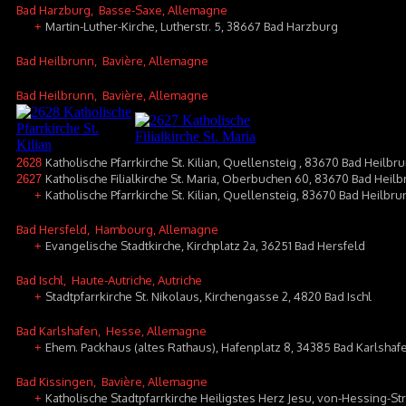
Bad Harzburg
, Basse-Saxe, Allemagne
Martin-Luther-Kirche, Lutherstr. 5, 38667 Bad Harzburg
+
Bad Heilbrunn
, Bavière, Allemagne
Bad Heilbrunn
, Bavière, Allemagne
Katholische Pfarrkirche St. Kilian, Quellensteig , 83670 Bad Heilbr
2628
Katholische Filialkirche St. Maria, Oberbuchen 60, 83670 Bad Hei
2627
Katholische Pfarrkirche St. Kilian, Quellensteig, 83670 Bad Heilbr
+
Bad Hersfeld
, Hambourg, Allemagne
Evangelische Stadtkirche, Kirchplatz 2a, 36251 Bad Hersfeld
+
Bad Ischl
, Haute-Autriche, Autriche
Stadtpfarrkirche St. Nikolaus, Kirchengasse 2, 4820 Bad Ischl
+
Bad Karlshafen
, Hesse, Allemagne
Ehem. Packhaus (altes Rathaus), Hafenplatz 8, 34385 Bad Karlshaf
+
Bad Kissingen
, Bavière, Allemagne
Katholische Stadtpfarrkirche Heiligstes Herz Jesu, von-Hessing-S
+