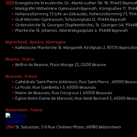
Evangelische Kreuzkirche, Dr. -Martin-Luther-Str. 18, 95445 Bayreut
3329
Markgräfin Wilhelmine Gymnasium Bayreuth , Königsallee 17, 954
+
Hohenzollernring 73 (Uhr an Gebäude), Hohenzollernring 73, 954
+
Graf-Münster-Gymnasium, Schützenplatz 12, 95444 Bayreuth
+
Ordenskirche St. Georgen (Sophienkirche), St. Georgen 54, 95448
+
Pfarrkirche St. Johannis, Altentrebgastplatz 6, 95448 Bayreuth
+
Bayrischzell
, Bavière, Allemagne
Katholische Pfarrkirche St. Margareth, Kirchplatz 2, 83735 Bayrischz
+
Beaune
, France
Beffroi de Beaune, Place Monge 22, 21200 Beaune
+
Beauvais
, France
Cathédrale Saint-Pierre (intérieur), Rue Saint-Pierre , 60000 Beauv
+
La Poste, Rue Gambetta 1-3, 60000 Beauvais
+
Mairie de Beauvais, Rue Desgroux 1, 60000 Beauvais
+
Église Notre-Dame de Marissel, Rue Aimé Besnard 3, 60000 Beau
+
Beblenheim
, France
St. Sebastian, 3-11 Rue Chrétien Pfister, 68980 Beblenheim
1864