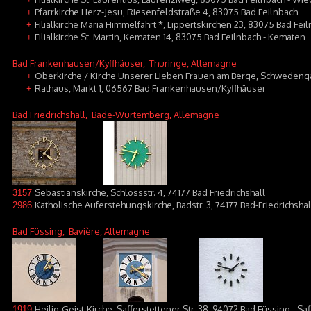
Pfarrkirche Herz-Jesu, Riesenfeldstraße 4, 83075 Bad Feilnbach
+
Filialkirche Mariä Himmelfahrt *, Lippertskirchen 23, 83075 Bad Fei
+
Filialkirche St. Martin, Kematen 14, 83075 Bad Feilnbach - Kematen
+
Bad Frankenhausen/Kyffhäuser
, Thuringe, Allemagne
Oberkirche / Kirche Unserer Lieben Frauen am Berge, Schweden
+
Rathaus, Markt 1, 06567 Bad Frankenhausen/Kyffhäuser
+
Bad Friedrichshall
, Bade-Wurtemberg, Allemagne
Sebastianskirche, Schlossstr. 4, 74177 Bad Friedrichshall
3157
Katholische Auferstehungskirche, Badstr. 3, 74177 Bad-Friedrichshal
2986
Bad Füssing
, Bavière, Allemagne
Heilig-Geist-Kirche, Safferstettener Str. 38, 94072 Bad Füssing - Sa
1919