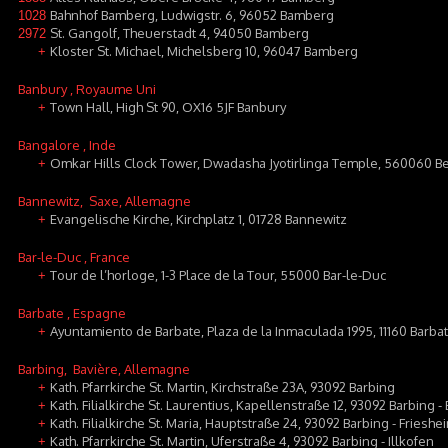
Bahnhof Bamberg, Ludwigstr. 6, 96052 Bamberg
1028
St. Gangolf, Theuerstadt 4, 94050 Bamberg
2972
Kloster St. Michael, Michelsberg 10, 96047 Bamberg
+
Banbury
, Royaume Uni
Town Hall, High St 90, OX16 5JF Banbury
+
Bangalore
, Inde
Omkar Hills Clock Tower, Dwadasha Jyotirlinga Temple, 560060 B
+
Bannewitz
, Saxe, Allemagne
Evangelische Kirche, Kirchplatz 1, 01728 Bannewitz
+
Bar-le-Duc
, France
Tour de l’horloge, 1-3 Place de la Tour, 55000 Bar-le-Duc
+
Barbate
, Espagne
Ayuntamiento de Barbate, Plaza de la Inmaculada 1995, 11160 Barba
+
Barbing
, Bavière, Allemagne
Kath. Pfarrkirche St. Martin, Kirchstraße 23A, 93092 Barbing
+
Kath. Filialkirche St. Laurentius, Kapellenstraße 12, 93092 Barbing -
+
Kath. Filialkirche St. Maria, Hauptstraße 24, 93092 Barbing - Frieshe
+
Kath. Pfarrkirche St. Martin, Uferstraße 4, 93092 Barbing - Illkofen
+