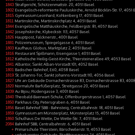
Strafgericht, Schützenmattstr. 20, 4051 Basel
1843
Evangelisch-reformierte Pauluskirche, Arnold Böcklin-Str. 17, 4051 
1802
Gymnasium Leonhard, Kohlenberg 17, 4051 Basel
1815
Martinskirche, Martinskirchplatz 4, 4051 Basel
1811
Evangelische Matthäuskirche, Feldbergstr. 81, 4057 Basel
1844
Josephskirche, Klybeckstr. 113, 4057 Basel
1842
Hauptpost, Falcknerstr., 4001 Basel
1826
Polizeimuseum, Spiegelgasse 6, 4051 Basel
1881
Kaufhaus Globus, Marktplatz 2, 4051 Basel
1803
Restaurant Spillmann, Eisengasse 1, 4051 Basel
1816
Katholische Heilig-Geist-Kirche, Thiersteinerallee 49, 4053 Basel
1812
Albantor, Sankt Alban-Vorstadt 101, 4052 Basel
1841
Badischer Bahnhof, E60, 4058 Basel
1801
St. Johanns-Tor, Sankt Johanns-Vorstadt 110, 4056 Basel
1819
Uhr an Gebäude Dornacherstrasse 83, Dornacherstrasse 83, 4008
1827
Normaluhr Barfüßerplatz, Streitgasse 20, 4051 Basel
1820
Au Bijou, Rüdengasse 3, 4001 Basel
1839
Theobald-Baerwart-Schule, Offenburgerstrasse 1, 4057 Basel
1840
Parkhaus City, Petersgraben 6, 4051 Basel
1850
Basel Bahnhof SBB - Bahnsteig, Centralbahnstr. 18, 4051 Basel
1856
Gymnasium am Münsterplatz, Münsterplatz 15, 4051 Basel
1859
Schulhaus De Wette, De Wette-Str. 7, 4051 Basel
1860
Bahnhof SBB, Centralbahnstr. 6, 4051 Basel
2084
Primarschule Thierstein, Bärschwilerstr. 11, 4053 Basel
+
unbekanntes Gebäude, Stadthausgasse 24, 4051 Basel
+