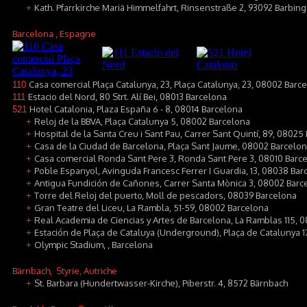
Kath. Pfarrkirche Mariä Himmelfahrt, Rinsenstraße 2, 93092 Barbing
+
Barcelona
, Espagne
Casa comercial Plaça Catalunya, 23, Plaça Catalunya, 23, 08002 Barc
110
Estacio del Nord, 80 Strt. Alí Bei, 08013 Barcelona
111
Hotel Catalonia, Plaza España 6 - 8, 08014 Barcelona
521
Reloj de la BBVA, Plaça Catalunya 5, 08002 Barcelona
+
Hospital de la Santa Creu i Sant Pau, Carrer Sant Quintí, 89, 08025
+
Casa de la Ciudad de Barcelona, Plaça Sant Jaume, 08002 Barcelo
+
Casa comercial Ronda Sant Pere 3, Ronda Sant Pere 3, 08010 Barc
+
Poble Espanyol, Avinguda Francesc Ferrer I Guardia, 13, 08038 Bar
+
Antigua Fundición de Cañones, Carrer Santa Mònica 3, 08002 Barc
+
Torre del Reloj del puerto, Moll de pescadors, 08039 Barcelona
+
Gran Teatre del Liceu, La Rambla, 51-59, 08002 Barcelona
+
Real Academia de Ciencias y Artes de Barcelona, La Ramblas 115, 
+
Estación de Plaça de Cataluya (Underground), Plaça de Catalunya 
+
Olympic Stadium, , Barcelona
+
Bärnbach
, Styrie, Autriche
St. Barbara (Hundertwasser-Kirche), Piberstr. 4, 8572 Bärnbach
+