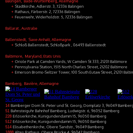
Balingen
, Bade-Wurtemberg, Allemagne
Stadtkirche, Adlerstr. 3, 72336 Balingen
+
Rathaus, Färberstr. 2, 72336 Balingen
+
Feuerwehr, Widerholdstr. 5, 72336 Balingen
+
Ballarat
, Australie
Ballenstedt
, Saxe-Anhalt, Allemagne
Schloß Ballenstedt, Schloßpark , 06493 Ballenstedt
+
Baltimore
, Maryland, Etats Unis
Oriole Park at Camden Yards, W Camden St 333, 21201 Baltimore
+
Pennsylvania Station, 1515 North Charles Street, 21202 Baltimore
+
Emerson Bromo-Seltzer Tower, 100 South Eutaw Street, 21201 Balt
+
Bamberg
, Bavière, Allemagne
Bamberger Dom St. Peter und St. Georg, Domplatz 3, 96049 Bamber
14
Bahnsteiguhr Bahnhof Bamberg, Ludwigstr. 6, 96052 Bamberg
51
Erlöserkirche, Kunigundendamm 15, 96050 Bamberg
228
Erlöserkirche, Kunigundendamm 15, 96050 Bamberg
512
Elisabethenkirche, Obere Sandstr., 96049 Bamberg
514
Altes Rathaus, Obere Brücke 4, 96047 Bamberg
1888