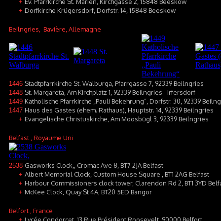
Ev. Pfarrkirche St. Marien, Kirchgasse 2, 15848 Beeskow
+
Dorfkirche Krügersdorf, Dorfstr. 14, 15848 Beeskow
+
Beilngries
, Bavière, Allemagne
Stadtpfarrkirche St. Walburga, Pfarrgasse 7, 92339 Beilngries
1446
St. Margareta, Am Kirchplatz 1, 92339 Beilngries - Irfersdorf
1448
Katholische Pfarrkirche „Pauli Bekehrung“, Dorfstr. 30, 92339 Beiln
1449
Haus des Gastes (ehem. Rathaus), Hauptstr. 14, 92339 Beilngries
1447
Evangelische Christuskirche, Am Moosbügl 3, 92339 Beilngries
+
Belfast
, Royaume Uni
Gasworks Clock,, Cromac Ave 8, BT7 2JA Belfast
2538
Albert Memorial Clock, Custom House Square , BT1 2AG Belfast
+
Harbour Commissioners clock tower, Clarendon Rd 2, BT1 3YD Belf
+
McKee Clock, Quay St 4A, BT20 5ED Bangor
+
Belfort
, France
Lycée Condorcet, 13 Rue Président Roosevelt, 90000 Belfort
+