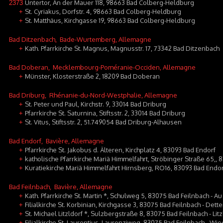
Untertor, An der Mauer 118, 98663 Bad Colberg-Heldburg
2373
St. Cyriakus, Dorfstr. 4, 98663 Bad Colberg-Heldburg
+
St. Matthäus, Kirchgasse 19, 98663 Bad Colberg-Heldburg
+
Bad Ditzenbach
, Bade-Wurtemberg, Allemagne
Kath. Pfarrkirche St. Magnus, Magnusstr. 17, 73342 Bad Ditzenbach
+
Bad Doberan
, Mecklembourg-Poméranie-Occiden, Allemagne
Münster, Klosterstraße 2, 18209 Bad Doberan
+
Bad Driburg
, Rhénanie-du-Nord-Westphalie, Allemagne
St. Peter und Paul, Kirchstr. 9, 33014 Bad Driburg
+
Pfarrkirche St. Saturnina, Stiftsstr. 2, 33014 Bad Driburg
+
St. Vitus, Stiftsstr. 2, 51.749054 Bad Driburg-Alhausen
+
Bad Endorf
, Bavière, Allemagne
Pfarrkirche St. Jakobus d. Älteren, Kirchplatz 4, 83093 Bad Endorf
+
katholische Pfarrkirche Mariä Himmelfahrt, Ströbinger Straße 65,, 
+
Kuratiekirche Mariä Himmelfahrt Hirnsberg, RO16, 83093 Bad Endo
+
Bad Feilnbach
, Bavière, Allemagne
Kath. Pfarrkirche St. Martin *, Schulweg 5, 83075 Bad Feilnbach - Au
+
Filialkirche St. Korbinian, Kirchgasse 3, 83075 Bad Feilnbach - Dett
+
St. Michael Litzldorf *, Sulzbergstraße 8, 83075 Bad Feilnbach - Litz
+
Filialkirche St. Laurentius, Laurenziweg, 83075 Bad Feilnbach - Wie
+