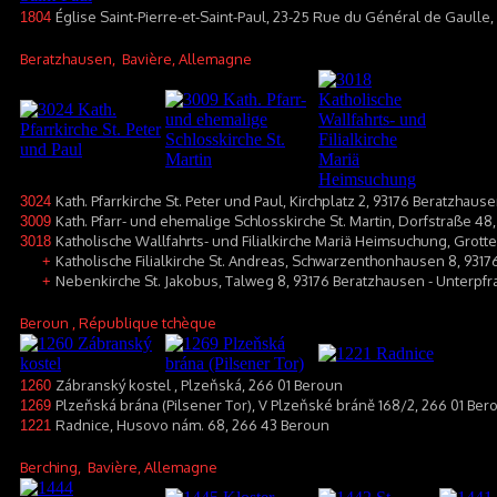
Église Saint-Pierre-et-Saint-Paul, 23-25 Rue du Général de Gaull
1804
Beratzhausen
, Bavière, Allemagne
Kath. Pfarrkirche St. Peter und Paul, Kirchplatz 2, 93176 Beratzhaus
3024
Kath. Pfarr- und ehemalige Schlosskirche St. Martin, Dorfstraße 4
3009
Katholische Wallfahrts- und Filialkirche Mariä Heimsuchung, Grot
3018
Katholische Filialkirche St. Andreas, Schwarzenthonhausen 8, 93
+
Nebenkirche St. Jakobus, Talweg 8, 93176 Beratzhausen - Unterpf
+
Beroun
, République tchèque
Zábranský kostel , Plzeňská, 266 01 Beroun
1260
Plzeňská brána (Pilsener Tor), V Plzeňské bráně 168/2, 266 01 Ber
1269
Radnice, Husovo nám. 68, 266 43 Beroun
1221
Berching
, Bavière, Allemagne