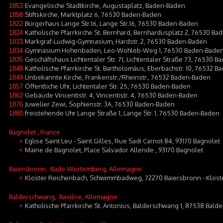
Evangelische Stadtkirche, Augustaplatz, Baden-Baden
1853
Stiftskirche, Marktplatz 6, 76530 Baden-Baden
1858
Bürgerhaus Lange Str.16, Lange Str.16, 76530 Baden-Baden
1822
Katholische Pfarrkirche St. Bernhard, Bernhardusplatz 2, 76530 B
1824
Markgraf-Ludwig-Gymnasium, Hardstr. 2, 76530 Baden-Baden
1833
Gymnasium Hohenbaden, Leo-Wohleb-Weg 1, 76530 Baden-Bade
1834
Geschäftshaus Lichtentaler Str. 71, Lichtentaler Straße 73, 76530 
1835
Katholische Pfarrkirche St. Bartholomäus, Eberbachstr. 10, 76532
1848
Unbekannte Kirche, Frankenstr./Rheinstr., 76532 Baden-Baden
1849
Öffentliche Uhr, Lichtentaler Str. 25, 76530 Baden-Baden
1857
Gebäude Vincentistr. 4, Vincentistr. 4, 76530 Baden-Baden
1862
Juwelier Zewi, Sophienstr. 3A, 76530 Baden-Baden
1876
freistehende Uhr Lange Straße 1, Lange Str. 1, 76530 Baden-Baden
1880
Bagnolet
, France
Eglise Saint Leu - Saint Gilles, Rue Sadi Carnot 84, 93170 Bagnolet
+
Mairie de Bagnolet, Place Salvador Allende , 93170 Bagnolet
+
Baiersbronn
, Bade-Wurtemberg, Allemagne
Kloster Reichenbach, Schwimmbadweg, 72270 Baiersbronn - Klost
+
Balderschwang
, Bavière, Allemagne
Katholische Pfarrkirche St. Antonius, Balderschwang 1, 87538 Bal
+