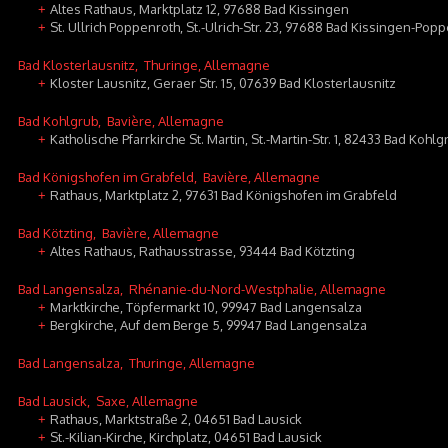
Altes Rathaus, Marktplatz 12, 97688 Bad Kissingen
+
St. Ullrich Poppenroth, St.-Ulrich-Str. 23, 97688 Bad Kissingen-Pop
+
Bad Klosterlausnitz
, Thuringe, Allemagne
Kloster Lausnitz, Geraer Str. 15, 07639 Bad Klosterlausnitz
+
Bad Kohlgrub
, Bavière, Allemagne
Katholische Pfarrkirche St. Martin, St.-Martin-Str. 1, 82433 Bad Kohlg
+
Bad Königshofen im Grabfeld
, Bavière, Allemagne
Rathaus, Marktplatz 2, 97631 Bad Königshofen im Grabfeld
+
Bad Kötzting
, Bavière, Allemagne
Altes Rathaus, Rathausstrasse, 93444 Bad Kötzting
+
Bad Langensalza
, Rhénanie-du-Nord-Westphalie, Allemagne
Marktkirche, Töpfermarkt 10, 99947 Bad Langensalza
+
Bergkirche, Auf dem Berge 5, 99947 Bad Langensalza
+
Bad Langensalza
, Thuringe, Allemagne
Bad Lausick
, Saxe, Allemagne
Rathaus, Marktstraße 2, 04651 Bad Lausick
+
St.-Kilian-Kirche, Kirchplatz, 04651 Bad Lausick
+