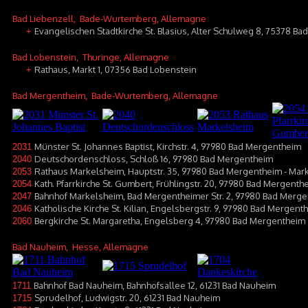
Bad Liebenzell
, Bade-Wurtemberg, Allemagne
Evangelischen Stadtkirche St. Blasius, Alter Schulweg 8, 75378 Ba
+
Bad Lobenstein
, Thuringe, Allemagne
Rathaus, Markt 1, 07356 Bad Lobenstein
+
Bad Mergentheim
, Bade-Wurtemberg, Allemagne
Münster St. Johannes Baptist, Kirchstr. 4, 97980 Bad Mergentheim
2031
Deutschordenschloss, Schloß 16, 97980 Bad Mergentheim
2040
Rathaus Markelsheim, Hauptstr. 35, 97980 Bad Mergentheim - Mar
2053
Kath. Pfarrkirche St. Gumbert, Frühlingstr. 20, 97980 Bad Mergenth
2054
Bahnhof Markelsheim, Bad Mergentheimer Str. 2, 97980 Bad Merg
2047
Katholische Kirche St. Kilian, Engelsbergstr. 9, 97980 Bad Mergen
2046
Bergkirche St. Margaretha, Engelsberg 4, 97980 Bad Mergentheim
2060
Bad Nauheim
, Hesse, Allemagne
Bahnhof Bad Nauheim, Bahnhofsallee 12, 61231 Bad Nauheim
1711
Sprudelhof, Ludwigstr. 20, 61231 Bad Nauheim
1715