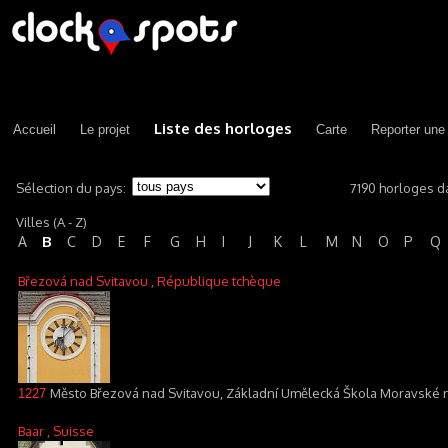
Liste des horloges
Accueil
Le projet
Carte
Reporter une
Sélection du pays:
7190 horloges d
Villes (A - Z)
B
A
C
D
E
F
G
H
I
J
K
L
M
N
O
P
Q
Březová nad Svitavou
, République tchèque
Město Březová nad Svitavou, Základní Umělecká Škola Moravské n
1227
Baar
, Suisse