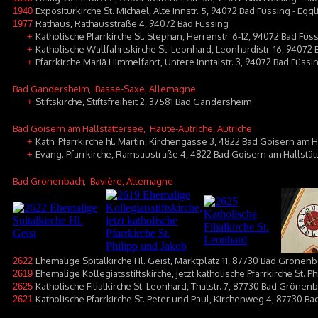
Expositurkirche St. Michael, Alte Innstr. 5, 94072 Bad Füssing - Egg
1940
Rathaus, Rathausstraße 4, 94072 Bad Füssing
1977
Katholische Pfarrkirche St. Stephan, Herrenstr. 6-12, 94072 Bad Füs
+
Katholische Wallfahrtskirche St. Leonhard, Leonhardistr. 16, 94072
+
Pfarrkirche Mariä Himmelfahrt, Untere Inntalstr. 3, 94072 Bad Füss
+
Bad Gandersheim
, Basse-Saxe, Allemagne
Stiftskirche, Stiftsfreiheit 2, 37581 Bad Gandersheim
+
Bad Goisern am Hallstättersee
, Haute-Autriche, Autriche
Kath. Pfarrkirche hl. Martin, Kirchengasse 3, 4822 Bad Goisern am H
+
Evang. Pfarrkirche, Ramsaustraße 4, 4822 Bad Goisern am Hallstät
+
Bad Grönenbach
, Bavière, Allemagne
Ehemalige Spitalkirche Hl. Geist, Marktplatz 11, 87730 Bad Grönen
2622
Ehemalige Kollegiatsstiftskirche, jetzt katholische Pfarrkirche St. 
2619
Katholische Filialkirche St. Leonhard, Thalstr. 7, 87730 Bad Grönenb
2625
Katholische Pfarrkirche St. Peter und Paul, Kirchenweg 4, 87730 B
2621