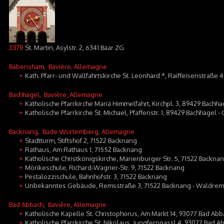
St. Martin, Asylstr. 2, 6341 Baar ZG
1379
Babensham
, Bavière, Allemagne
Kath. Pfarr- und Wallfahrtskirche St. Leonhard *, Raiffeisenstraße
+
Bachhagel
, Bavière, Allemagne
Katholische Pfarrkirche Mariä Himmelfahrt, Kirchpl. 3, 89429 Bachha
+
Katholische Pfarrkirche St. Michael, Pfaffenstr. 1, 89429 Bachhagel
+
Backnang
, Bade-Wurtemberg, Allemagne
Stadtturm, Stiftshof 2, 71522 Backnang
+
Rathaus, Am Rathaus 1, 71552 Backnang
+
Katholische Christkönigskirche, Marienburger Str. 5, 71522 Backna
+
Mörikeschule, Richard-Wagner-Str. 9, 71522 Backnang
+
Pestalozzischule, Bahnhofstr. 3, 71522 Backnang
+
Unbekanntes Gebäude, Remsstraße 3, 71522 Backnang - Waldre
+
Bad Abbach
, Bavière, Allemagne
Katholische Kapelle St. Christophorus, Am Markt 14, 93077 Bad Abb
+
Katholische Pfarrkirche St. Nikolaus, Jungferngassl 4, 93077 Bad A
+