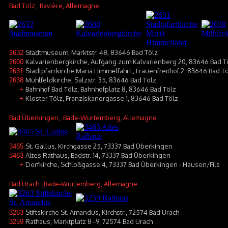
Bad Tölz
, Bavière, Allemagne
Stadtmuseum, Marktstr. 48, 83646 Bad Tölz
2632
Kalvarienbergkirche, Aufgang zum Kalvarienberg 20, 83646 Bad T
2600
Stadtpfarrkirche Mariä Himmelfahrt , Frauenfreithof 2, 83646 Bad T
2631
Mühlfeldkirche, Salzstr. 35, 83646 Bad Tölz
2638
Bahnhof Bad Tölz, Bahnhofplatz 8, 83646 Bad Tölz
+
Kloster Tölz, Franziskanergasse 1, 83646 Bad Tölz
+
Bad Überkingen
, Bade-Wurtemberg, Allemagne
St. Gallus, Kirchgasse 25, 73337 Bad Überkingen
3465
Altes Rathaus, Badstr. 14, 73337 Bad Überkingen
3463
Dorfkirche, Schloßgasse 4, 73337 Bad Überkingen - Hausen/Fils
+
Bad Urach
, Bade-Wurtemberg, Allemagne
Stiftskirche St. Amandus, Kirchstr., 72574 Bad Urach
3263
Rathaus, Marktplatz 8–9, 72574 Bad Urach
3259