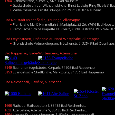
Dankeskirche, Kurstr. 9, 61231 Bad Nauheim
1704
Stadtschule an der Wilhelmskirche, Ernst-Ludwig-Ring 18, 61231 B
+
Wilhelmskirche, Ernst-Ludwig-Ring 29, 61231 Bad Nauheim
+
Bad Neustadt an der Saale
, Thuringe, Allemagne
Pfarrkirche Mariä Himmelfahrt , Marktplatz 22-26, 97616 Bad Neusta
+
Katholische Schlosskapelle Hl. Kreuz, Kurhausstraße 39, 97616 Ba
+
Bad Oeynhausen
, Rhénanie-du-Nord-Westphalie, Allemagne
Grundschule Volmerdingsen, Brötchenstr. 6, 32549 Bad Oeynhau
+
Bad Rappenau
, Bade-Wurtemberg, Allemagne
Salinenamtsgebäude, Kurpark, 74906 Bad Rappenau
3149
Evangelische Stadtkirche, Marktplatz, 74906 Bad Rappenau
3153
Bad Reichenhall
, Bavière, Allemagne
Rathaus, Rathausplatz 1, 83435 Bad Reichenhall
1666
Alte Saline, Alte Saline 9, 83435 Bad Reichenhall
1611
Kloster St. Zeno, Klosterstr. 3, 83435 Bad Reichenhall
1654