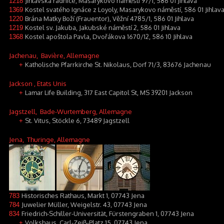
Jihlavská radnice, Masarykovo náměstí 97/1, 586 01 Jihlava
1218
Kostel svatého Ignáce z Loyoly, Masarykovo náměstí, 586 01 Jihlav
1369
Brána Matky Boží (Frauentor), Věžní 4785/1, 586 01 Jihlava
1220
Kostel sv. Jakuba, Jakubské náměstí 2, 586 01 Jihlava
1219
Kostel apoštola Pavla, Dvořákova 1670/12, 586 10 Jihlava
1368
Jachenau
, Bavière, Allemagne
Katholische Pfarrkirche St. Nikolaus, Dorf 71/3, 83676 Jachenau
+
Jackson
, Etats Unis
Lamar Life Building, 317 East Capitol St, MS 39201 Jackson
+
Jagstzell
, Bade-Wurtemberg, Allemagne
St. Vitus, Stöckle 6, 73489 Jagstzell
+
Jena
, Thuringe, Allemagne
Historisches Rathaus, Markt 1, 07743 Jena
783
Juwelier Müller, Weigelstr. 43, 07743 Jena
784
Friedrich-Schiller-Universität, Fürstengraben 1, 07743 Jena
834
Volkshaus, Carl-Zeiß-Platz 15, 07743 Jena
+