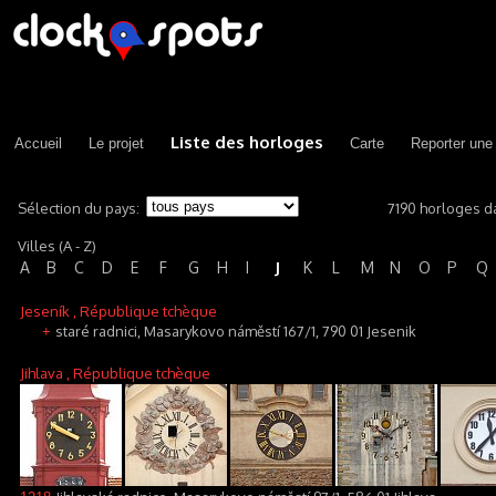
Liste des horloges
Accueil
Le projet
Carte
Reporter une
Sélection du pays:
7190 horloges d
Villes (A - Z)
J
A
B
C
D
E
F
G
H
I
K
L
M
N
O
P
Q
Jeseník
, République tchèque
staré radnici, Masarykovo náměstí 167/1, 790 01 Jesenik
+
Jihlava
, République tchèque