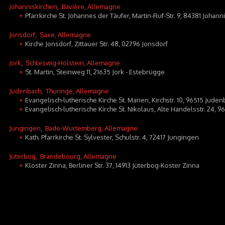
Johanniskirchen
, Bavière, Allemagne
Pfarrkirche St. Johannes der Täufer, Martin-Ruf-Str. 9, 84381 Johann
+
Jonsdorf
, Saxe, Allemagne
Kirche Jonsdorf, Zittauer Str. 48, 02796 Jonsdorf
+
Jork
, Schleswig-Holstein, Allemagne
St. Martin, Steinweg 11, 21635 Jork - Estebrügge
+
Judenbach
, Thuringe, Allemagne
Evangelisch-lutherische Kirche St. Marien, Kirchstr. 10, 96515 Jude
+
Evangelisch-lutherische Kirche St. Nikolaus, Alte Handelsstr. 24, 
+
Jungingen
, Bade-Wurtemberg, Allemagne
Kath. Pfarrkirche St. Sylvester, Schulstr. 4, 72417 Jungingen
+
Jüterbog
, Brandebourg, Allemagne
Kloster Zinna, Berliner Str. 37, 14913 Jüterbog-Koster Zinna
+