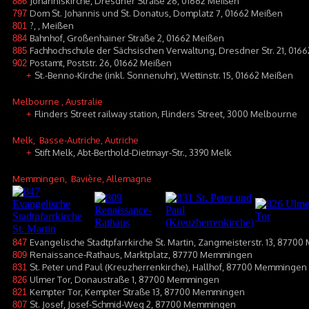
Johanniskirche, Dresdner Straße 26, 01662 Meißen
886
Dom St. Johannis und St. Donatus, Domplatz 7, 01662 Meißen
797
?, , Meißen
801
Bahnhof, Großenhainer Straße 2, 01662 Meißen
884
Fachhochschule der Sächsischen Verwaltung, Dresdner Str. 21, 016
885
Postamt, Poststr. 26, 01662 Meißen
902
St.-Benno-Kirche (inkl. Sonnenuhr), Wettinstr. 15, 01662 Meißen
+
Melbourne
, Australie
Flinders Street railway station, Flinders Street, 3000 Melbourne
+
Melk
, Basse-Autriche, Autriche
Stift Melk, Abt-Berthold-Dietmayr-Str., 3390 Melk
+
Memmingen
, Bavière, Allemagne
Evangelische Stadtpfarrkirche St. Martin, Zangmeisterstr. 13, 877
847
Renaissance-Rathaus, Marktplatz, 87770 Memmingen
809
St. Peter und Paul (Kreuzherrenkirche), Hallhof, 87700 Memmingen
831
Ulmer Tor, Donaustraße 1, 87700 Memmingen
826
Kempter Tor, Kempter Straße 13, 87700 Memmingen
821
St. Josef, Josef-Schmid-Weg 2, 87700 Memmingen
807