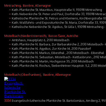
Mintraching
, Bavière, Allemagne
Kath. Pfarrkirche St. Mauritius, Hauptstraße 11, 93098 Mintraching
+
Kath. Nebenkirche St. Peter und Paul, Dorfstraße 33, 93098 Mintra
+
Katholische Pfarrkirche St. Petrus und Klemens, Kirchbergstraße 1
+
Kath. Wallfahrts- und Expositurkirche St. Maria, Dorfstraße 33, 930
+
Katholische Nebenkirche St. Ägidius, St Gilla 1, 93098 Mintraching -
+
Mistelbach (Niederösterreich)
, Basse-Saxe, Autriche
Amtshaus, Hauptplatz 6, 2130 Mistelbach
+
Kath. Pfarrkirche hl. Barbara, Zur Barbarakirche 2, 2130 Mistelbach -
+
Kath. Pfarrkirche hl. Ägydius, Zur Kirche 14, 2130 Paasdorf
+
Kath. Pfarrkirche hl. Markus, Eibesthal , 2130 Mistelbach - Eibesthal
+
Kath. Pfarrkirche hl. Sebastian, Mistelbach - Kettlasbrunn , 2192 Mis
+
Kath. Pfarrkirche hl. Martin, Hochgasse 35, 2130 Mistelbach
+
Kath. Pfarrkirche hl. Rochus, Siebenhirtner Hauptstr. 5,2, 2130 Mist
+
Mistelbach (Oberfranken)
, Bavière, Allemagne
Evangelisch-lutherische Pfarrkirche St. Bartolomäus, Am Berg 2, 95
3334