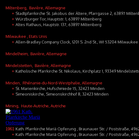
Miltenberg
, Bavière, Allemagne
Stadtpfarrkirche St. Jakobus der Ältere, Pfarrgasse 2, 63897 Milte
+
Würzburger Tor, Hauptstr. 1, 63897 Miltenberg
+
Altes Rathaus, Hauptstr. 137, 63897 Miltenberg
+
Milwaukee
, Etats Unis
Allen-Bradley Company Clock, 1201 S. 2nd St., WI 53204 Milwaukee
+
Mindelheim
, Bavière, Allemagne
Mindelstetten
, Bavière, Allemagne
Katholische Pfarrkirche St. Nikolaus, Kirchplatz 1, 93349 Mindelstet
+
Minden
, Rhénanie-du-Nord-Westphalie, Allemagne
St. Marienkirche, Hufschmiede 15, 32423 Minden
+
Simeoniskirche, Simeonskirchhof 8, 32423 Minden
+
Mining
, Haute-Autriche, Autriche
Kath. Pfarrkirche Mariä Opferung , Braunauer Str. / Poststraße, 49
1961
Kath. Pfarrkirche Mariä Opferung , Braunauer Str. / Poststraße, 49
+