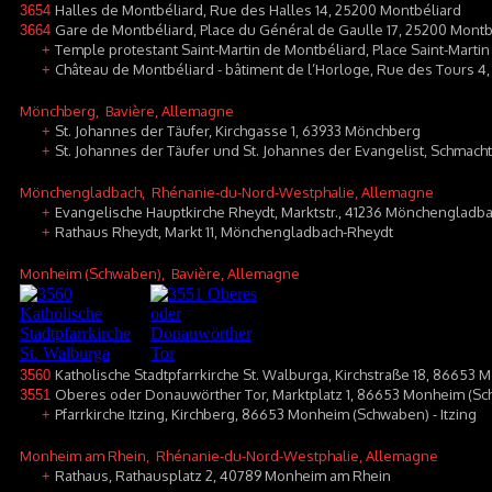
Halles de Montbéliard, Rue des Halles 14, 25200 Montbéliard
3654
Gare de Montbéliard, Place du Général de Gaulle 17, 25200 Montb
3664
Temple protestant Saint-Martin de Montbéliard, Place Saint-Marti
+
Château de Montbéliard - bâtiment de l’Horloge, Rue des Tours 4
+
Mönchberg
, Bavière, Allemagne
St. Johannes der Täufer, Kirchgasse 1, 63933 Mönchberg
+
St. Johannes der Täufer und St. Johannes der Evangelist, Schmac
+
Mönchengladbach
, Rhénanie-du-Nord-Westphalie, Allemagne
Evangelische Hauptkirche Rheydt, Marktstr., 41236 Mönchengladb
+
Rathaus Rheydt, Markt 11, Mönchengladbach-Rheydt
+
Monheim (Schwaben)
, Bavière, Allemagne
Katholische Stadtpfarrkirche St. Walburga, Kirchstraße 18, 86653
3560
Oberes oder Donauwörther Tor, Marktplatz 1, 86653 Monheim (S
3551
Pfarrkirche Itzing, Kirchberg, 86653 Monheim (Schwaben) - Itzing
+
Monheim am Rhein
, Rhénanie-du-Nord-Westphalie, Allemagne
Rathaus, Rathausplatz 2, 40789 Monheim am Rhein
+