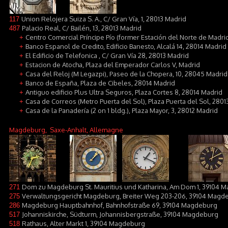
Union Relojera Suiza S. A., C/ Gran Vía, 1, 28013 Madrid
117
Palacio Real, C/ Bailén, 13, 28013 Madrid
487
Centro Comercial Príncipe Pío (former Estación del Norte de Madrid
+
Banco Espanol de Credito, Edificio Banesto, Alcalá 14, 28014 Madrid
+
El Edificio de Telefonica , C/ Gran Vía 28, 28013 Madrid
+
Estacion de Atocha, Plaza del Emperador Carlos V, Madrid
+
Casa del Reloj (M Legazpi), Paseo de la Chopera, 10, 28045 Madrid
+
Banco de España, Plaza de Cibeles, 28014 Madrid
+
Antiguo edificio Plus Ultra Seguros, Plaza Cortes 8, 28014 Madrid
+
Casa de Correos (Metro Puerta del Sol), Plaza Puerta del Sol, 2801
+
Casa de la Panadería (2 on 1 bldg.), Plaza Mayor, 3, 28012 Madrid
+
Magdeburg
, Saxe-Anhalt, Allemagne
Dom zu Magdeburg St. Mauritius und Katharina, Am Dom 1, 39104 
271
Verwaltungsgericht Magdeburg, Breiter Weg 203-206, 39104 Magd
275
Magdeburg Hauptbahnhof, Bahnhofstraße 69, 39104 Magdeburg
286
Johanniskirche, Südturm, Johannisbergstraße, 39104 Magdeburg
517
Rathaus, Alter Markt 1, 39104 Magdeburg
518