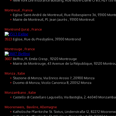
New York Life Insurance Building, Rue Notre-Dame O 85, H2Y 1S5 
+
Montreuil
, France
Eglise Saint-André de Montreuil, Rue Robespierre 36, 93100 Mont
+
Mairie de Montreuil, Pl. Jean Jaurès , 93100 Montreuil
+
Montrond (Jura)
, France
Eglise, Rue du Presbytère, 39300 Montrond
3513
Montrouge
, France
Beffroi, Pl. Emile Cresp , 92120 Montrouge
3607
Mairie de Montrouge, 43 Avenue de la République, 92120 Montro
+
Monza
, Italie
Stazione di Monza, Via Enrico Arosio 7, 20900 Monza
+
Duomo di Monza, Vicolo Canonica 8, 20052 Monza
+
Monzambano
, Italie
Castello di Castellaro Lagusello, Via Bastiglia, 2, 46040 Monzamba
+
Moorenweis
, Bavière, Allemagne
Katholische Pfarrkirche St. Sixtus, Lindenstraße 12, 82272 Moorenw
+