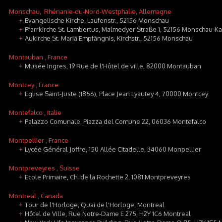
Monschau
, Rhénanie-du-Nord-Westphalie, Allemagne
Evangelische Kirche, Laufenstr., 52156 Monschau
+
Pfarrkirche St. Lambertus, Malmedyer Straße 1, 52156 Monschau-K
+
Aukirche St. Mariä Empfängnis, Kirchstr., 52156 Monschau
+
Montauban
, France
Musée Ingres, 19 Rue de l'Hôtel de ville, 82000 Montauban
+
Montcey
, France
Eglise Saint-Juste (1856), Place Jean Lyautey 4, 70000 Montcey
+
Montefalco
, Italie
Palazzo Comunale, Piazza del Comune 22, 06036 Montefalco
+
Montpellier
, France
Lycée Général Joffre, 150 Allée Citadelle, 34060 Monpellier
+
Montpreveyres
, Suisse
Ecole Primaire, Ch. de la Rochette 2, 1081 Montpreveyres
+
Montreal
, Canada
Tour de l'Horloge, Quai de l'Horloge, Montreal
+
Hôtel de Ville, Rue Notre-Dame E 275, H2Y 1C6 Montreal
+