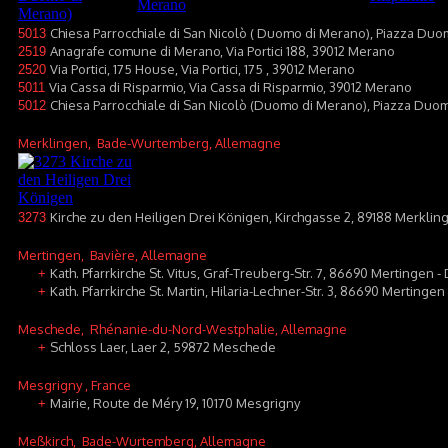
Chiesa Parrocchiale di San Nicolò ( Duomo di Merano), Piazza Duo
5013
Anagrafe comune di Merano, Via Portici 188, 39012 Merano
2519
Via Portici, 175 House, Via Portici, 175 , 39012 Merano
2520
Via Cassa di Risparmio, Via Cassa di Risparmio, 39012 Merano
5011
Chiesa Parrocchiale di San Nicolò (Duomo di Merano), Piazza Duo
5012
Merklingen
, Bade-Wurtemberg, Allemagne
Kirche zu den Heiligen Drei Königen, Kirchgasse 2, 89188 Merklin
3273
Mertingen
, Bavière, Allemagne
Kath. Pfarrkirche St. Vitus, Graf-Treuberg-Str. 7, 86690 Mertingen -
+
Kath. Pfarrkirche St. Martin, Hilaria-Lechner-Str. 3, 86690 Mertingen
+
Meschede
, Rhénanie-du-Nord-Westphalie, Allemagne
Schloss Laer, Laer 2, 59872 Meschede
+
Mesgrigny
, France
Mairie, Route de Méry 19, 10170 Mesgrigny
+
Meßkirch
, Bade-Wurtemberg, Allemagne