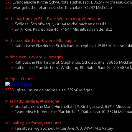
Evangelische Kirche Schwürbitz, Rathausstr. 1, 96247 Michaelau-Sch
375
evangelische Johanniskirche, Kirchplatz, 96247 Michelau
382
Michelbach an der Bilz
, Bade-Wurtemberg, Allemagne
Schloss, Schloßweg 7, 74544 Michelbach an der Bilz
+
Ev. Kirche, Kirchstraße 46, 74544 Michelbach an der Bilz
+
Michelsneukirchen
, Bavière, Allemagne
Katholische Pfarrkirche St. Michael, Kirchplatz 1, 93185 Michelsneuk
+
Mickhausen
, Bavière, Allemagne
Katholische Pfarrkirche St. Stephanus, Schulstr. 8-12, 86866 Mickh
+
katholische Pfarrkirche St. Wolfgang, Pfr.-Sales-Baur-Str. 3, 86866
+
Mièges
, France
Eglise, Route de Molpre 1 Bis, 39250 Mièges
3655
Miesbach
, Bavière, Allemagne
Stadtpfarrkirche Mariä Himmelfahrt *, Kirchgasse 2, 83714 Miesbac
+
Evangelisch-lutherische Pfarrkirche *, Rathausstr. 10, 83714 Miesba
+
Mill Valley
, Calfornie, Etats Unis
Tamalpais High School, Miller Ave 700, 94941 Mill Valley
+