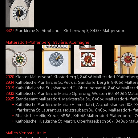
Pfarrkirche St. Stephanus, Kirchenweg 3, 84333 Malgersdorf
3427
Mallersdorf-Pfaffenberg
, Bavière, Allemagne
Kloster Mallersdorf, Klosterberg 1, 84066 Mallersdorf-Pfaffenber
2920
Katholische Pfarrkirche St. Petrus, Gandorferberg 8, 84066 Maller
2934
Kath. Filialkirche St. Johannes d.T., Oberlindhart 111, 84066 Maller
2919
Katholische Pfarrkirche Mariae Opferung, Westen 80, 84066 Mall
2933
Standesamt Mallersdorf, Marktstraße 36, 84066 Mallersdorf-Pfaf
2925
Katholische Pfarrkirche Mariae Himmelfahrt, Ascholtshausen 102, 
+
Pfarrkirche St. Laurentius, Holztraubach 36, 84066 Mallersdorf-Pf
+
Filialkirche Heilig Kreuz, SR56 , 84066 Mallersdorf-Pfaffenberg -
+
Katholische Filialkirche St. Martin, Oberhaselbach 507, 84066 Mal
+
Malles Venosta
, Italie