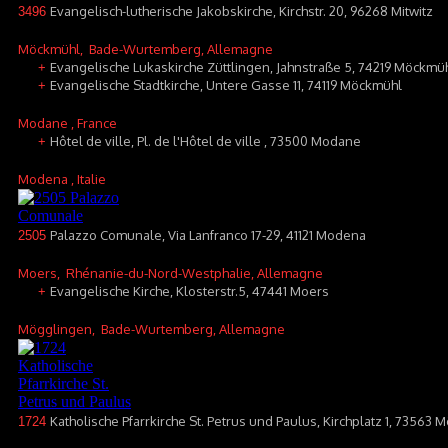
Evangelisch-lutherische Jakobskirche, Kirchstr. 20, 96268 Mitwitz
3496
Möckmühl
, Bade-Wurtemberg, Allemagne
Evangelische Lukaskirche Züttlingen, Jahnstraße 5, 74219 Möckmüh
+
Evangelische Stadtkirche, Untere Gasse 11, 74119 Möckmühl
+
Modane
, France
Hôtel de ville, Pl. de l'Hôtel de ville , 73500 Modane
+
Modena
, Italie
Palazzo Comunale, Via Lanfranco 17-29, 41121 Modena
2505
Moers
, Rhénanie-du-Nord-Westphalie, Allemagne
Evangelische Kirche, Klosterstr.5, 47441 Moers
+
Mögglingen
, Bade-Wurtemberg, Allemagne
Katholische Pfarrkirche St. Petrus und Paulus, Kirchplatz 1, 73563
1724