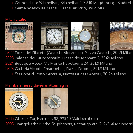
Grundschule Schmeilstr., Schmeilstr. 1, 39110 Magdeburg - Stadtfel
+
Gemeindeschule Cracau, Cracauer Str. 9, 39114 MD
+
Milan
, Italie
Torre del Filarete (Castello Sforzesco), Piazza Castello, 20121 Mila
2522
Palazzo dei Giureconsulti, Piazza dei Mercanti 2, 20121 Milano
2523
Boutique Rolex, Via Monte Napoleone 24, 20121 Milano
2524
Galleria Vittorio Emanuele II, Piazza Duomo, 20121 Milano
2525
Stazione di Prato Centrale, Piazza Duca D Aosta 1, 20125 Milano
+
Mainbernheim
, Bavière, Allemagne
Oberes Tor, Herrnstr. 52, 97350 Mainbernheim
2085
Evangelische Kirche St. Johannis, Rathausplatz 12, 97350 Mainber
2095