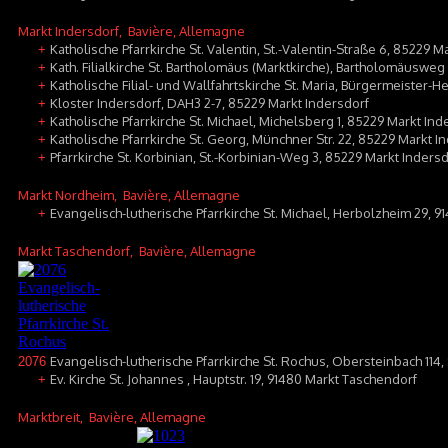
Markt Indersdorf
, Bavière, Allemagne
Katholische Pfarrkirche St. Valentin, St.-Valentin-Straße 6, 85229 Ma
+
Kath. Filialkirche St. Bartholomäus (Marktkirche), Bartholomäusweg
+
Katholische Filial- und Wallfahrtskirche St. Maria, Bürgermeister-H
+
Kloster Indersdorf, DAH3 2-7, 85229 Markt Indersdorf
+
Katholische Pfarrkirche St. Michael, Michelsberg 1, 85229 Markt Ind
+
Katholische Pfarrkirche St. Georg, Münchner Str. 22, 85229 Markt I
+
Pfarrkirche St. Korbinian, St.-Korbinian-Weg 3, 85229 Markt Inder
+
Markt Nordheim
, Bavière, Allemagne
Evangelisch-lutherische Pfarrkirche St. Michael, Herbolzheim 29, 
+
Markt Taschendorf
, Bavière, Allemagne
Evangelisch-lutherische Pfarrkirche St. Rochus, Obersteinbach 114,
2076
Ev. Kirche St. Johannes , Hauptstr. 19, 91480 Markt Taschendorf
+
Marktbreit
, Bavière, Allemagne