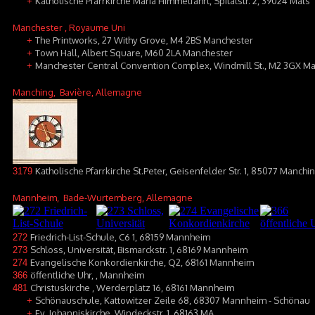
Katholische Pfarrkirche Mariä Himmelfahrt, Spitalstr. 2, 39024 Mals
+
Manchester
, Royaume Uni
The Printworks, 27 Withy Grove, M4 2BS Manchester
+
Town Hall, Albert Square, M60 2LA Manchester
+
Manchester Central Convention Complex, Windmill St., M2 3GX M
+
Manching
, Bavière, Allemagne
Katholische Pfarrkirche St.Peter, Geisenfelder Str. 1, 85077 Manchi
3179
Mannheim
, Bade-Wurtemberg, Allemagne
Friedrich-List-Schule, C6 1, 68159 Mannheim
272
Schloss, Universität, Bismarckstr. 1, 68169 Mannheim
273
Evangelische Konkordienkirche, Q2, 68161 Mannheim
274
öffentliche Uhr, , Mannheim
366
Christuskirche , Werderplatz 16, 68161 Mannheim
481
Schönauschule, Kattowitzer Zeile 68, 68307 Mannheim - Schönau
+
Ev. Johanniskirche, Windeckstr. 1, 68163 MA
+