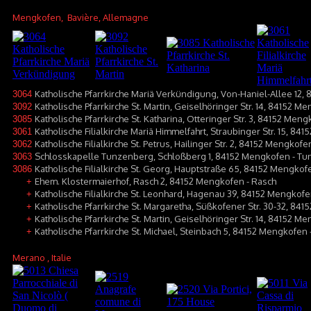
Mengkofen
, Bavière, Allemagne
Katholische Pfarrkirche Mariä Verkündigung, Von-Haniel-Allee 12
3064
Katholische Pfarrkirche St. Martin, Geiselhöringer Str. 14, 84152 M
3092
Katholische Pfarrkirche St. Katharina, Otteringer Str. 3, 84152 Me
3085
Katholische Filialkirche Mariä Himmelfahrt, Straubinger Str. 15, 8
3061
Katholische Filialkirche St. Petrus, Hailinger Str. 2, 84152 Mengkof
3062
Schlosskapelle Tunzenberg, Schloßberg 1, 84152 Mengkofen - T
3063
Katholische Filialkirche St. Georg, Hauptstraße 65, 84152 Mengko
3086
Ehem. Klostermaierhof, Rasch 2, 84152 Mengkofen - Rasch
+
Katholische Filialkirche St. Leonhard, Hagenau 39, 84152 Mengkof
+
Katholische Pfarrkirche St. Margaretha, Süßkofener Str. 30-32, 84
+
Katholische Pfarrkirche St. Martin, Geiselhöringer Str. 14, 84152 M
+
Katholische Pfarrkirche St. Michael, Steinbach 5, 84152 Mengkofen 
+
Merano
, Italie