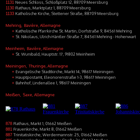
Neues Schloss, Schloßplatz 12, 88709 Meersburg
1131
Rathaus, Marktplatz 1, 88709 Meersburg
1130
Katholische Kirche, Stettener Straße, 88709 Meersburg
1133
Mehring
, Bavière, Allemagne
Katholische Pfarrkirche St. Martin, Dorfstraße 9, 84561 Mehring
+
St. Nikolaus, Ulrich-Häntler-Straße 7, 84561 Mehring - Hohenwart
+
Meinheim
, Bavière, Allemagne
St. Wunibald, Hauptstr. 17, 91802 Meinheim
+
Meiningen
, Thuringe, Allemagne
Evangelische Stadtkirche, Markt 14, 98617 Meiningen
+
Hauptpostamt, Eleonorenstraße 1-3, 98617 Meiningen
+
Bahnhof, Lindenallee 1, 98617 Meiningen
+
Meißen
, Saxe, Allemagne
Rathaus, Markt 1, 01662 Meißen
878
Frauenkirche, Markt 8, 01662 Meißen
881
Trinitatiskirche, Werdermannstr. 25, 01662 Meißen
887