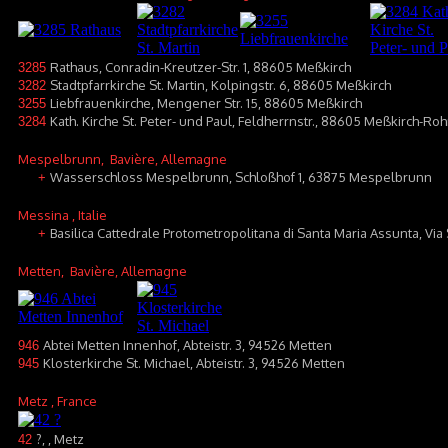
Rathaus, Conradin-Kreutzer-Str. 1, 88605 Meßkirch
3285
Stadtpfarrkirche St. Martin, Kolpingstr. 6, 88605 Meßkirch
3282
Liebfrauenkirche, Mengener Str. 15, 88605 Meßkirch
3255
Kath. Kirche St. Peter- und Paul, Feldherrnstr., 88605 Meßkirch-Roh
3284
Mespelbrunn
, Bavière, Allemagne
Wasserschloss Mespelbrunn, Schloßhof 1, 63875 Mespelbrunn
+
Messina
, Italie
Basilica Cattedrale Protometropolitana di Santa Maria Assunta, Vi
+
Metten
, Bavière, Allemagne
Abtei Metten Innenhof, Abteistr. 3, 94526 Metten
946
Klosterkirche St. Michael, Abteistr. 3, 94526 Metten
945
Metz
, France
?, , Metz
42