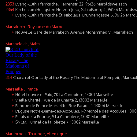
Evang.-Luth. Pfarrkirche, Herrenstr. 22, 96126 Maroldsweisach
2353
Kirche zum Heiligsten Herzen Jesu, Schloßberg 4, 96126 Marold
2354
Evang.-Luth. Pfarrkirche St. Nikolaus, Brunnengasse 5, 96126 Maro
+
Marrakech
, Royaume du Maroc
Nouvelle Gare de Marrakech, Avenue Mohammed VI, Marrakech
+
Marsaxlokk
, Malta
Church of Our Lady of the Rosary The Madonna of Pompeii, , Marsax
314
Marseille
, France
Hôtel Louvre et Paix, 70 La Canebière, 13001 Marseille
+
Vieille Charité, Rue de la Charité 2, 13002 Marseille
+
Banque de France Marseille, Rue Paradis 1, 13006 Marseille
+
L'Église Notre-Dame-des-Accoules, 1-9 Montée des Accoules, 1300
+
Palais de la Bourse, 9 La Canebière, 13001 Marseille
+
SNCM, Tunnel de la Joliette 7, 13002 Marseille
+
Martinroda
, Thuringe, Allemagne