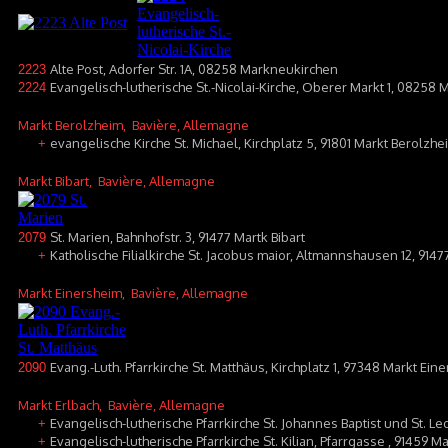
Alte Post, Adorfer Str. 1A, 08258 Markneukirchen
2223
Evangelisch-lutherische St.-Nicolai-Kirche, Oberer Markt 1, 08258
2224
Markt Berolzheim
, Bavière, Allemagne
evangelische Kirche St. Michael, Kirchplatz 5, 91801 Markt Berolzhe
+
Markt Bibart
, Bavière, Allemagne
St. Marien, Bahnhofstr. 3, 91477 Martk Bibart
2079
Katholische Filialkirche St. Jacobus maior, Altmannshausen 12, 914
+
Markt Einersheim
, Bavière, Allemagne
Evang.-Luth. Pfarrkirche St. Matthäus, Kirchplatz 1, 97348 Markt Ein
2090
Markt Erlbach
, Bavière, Allemagne
Evangelisch-lutherische Pfarrkirche St. Johannes Baptist und St. Le
+
Evangelisch-lutherische Pfarrkirche St. Kilian, Pfarrgasse , 91459 M
+