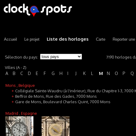
Liste des horloges
Accueil
Le projet
Carte
Reporter une
Sélection du pays:
7190 horloges d
Villes (A - Z)
M
A
B
C
D
E
F
G
H
I
J
K
L
N
O
P
Q
Mons
, Belgique
Collégiale Sainte-Waudru (à l'inérieur), Rue du Chapitre 1-3, 7000
+
Beffroi de Mons, Rue des Gades, 7000 Mons
+
Gare de Mons, Boulevard Charles Quint, 7000 Mons
+
Madrid
, Espagne