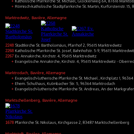
Katholische Pfarrkirche St. Michael, Glockenweg 6A, 87616 Markto
+
Römisch-katholische Stadtpfarrkirche St. Martin, Kurfürstenstr. 15
+
Marktredwitz
, Bavière, Allemagne
Stadtkirche St. Bartholomäus, Pfarrhof 2, 95615 Marktredwitz
2248
Katholische Pfarrkirche St. Josef, Bahnhofstr. 5-9, 95615 Marktredwi
2268
Ev. Annakirche, Kirchstr. 4, 95615 Marktredwitz
2267
Evangelische Annakirche, Kirchstr. 4, 95615 Marktredwitz - Oberre
+
Marktrodach
, Bavière, Allemagne
Evangelisch-lutherische Pfarrkirche St. Michael , Kirchplatz 1, 9636
+
Ehem. Schulhaus, Kulmbacher Str. 5, 96364 Marktrodach
+
Evangelisch-lutherische Pfarrkirche St. Andreas, An der Markgraf
+
Marktschellenberg
, Bavière, Allemagne
Pfarrkirche St. Nikolaus, Kirchgasse 2, 83487 Marktschellenberg
1678
Marktsteft
, Bavière, Allemagne