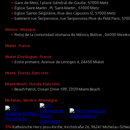
Gare de Metz, 1 place Général-de-Gaulle, 57000 Metz
+
Église Saint-Martin , Pl. Saint-Martin , 57000 Metz
+
Eglise Sainte-Ségolène, Rue des Capucins 12, 57000 Metz
+
batiment rue Serpenoise, rue Serpenoise/Rue du Petit Paris, 570
+
Mexico
, Mexique
Reloj de la comunidad otomana de México, Bolívar , 06000 Mexiko
+
Mialet
, France
Mialet (Dordogne)
, France
Ecole primaire, Avenue de Limoges 4, 24450 Mialet
+
Miami
, Florida, Etats Unis
Miami-Beach
, Florida, Etats Unis
Beach Patrol, Ocean Drive 599, 33139 Miami Beach
+
Michelau
, Bavière, Allemagne
Katholische Herz-Jesu-Kirche, Kirchstraße 26, 96247 Michelau-Schwü
374