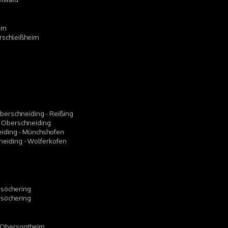
im
erschleißheim
Oberschneiding - Reißing
63 Oberschneiding
eiding - Münchshofen
hneiding - Wolferkofen
ersöchering
ersöchering
3 Obersontheim