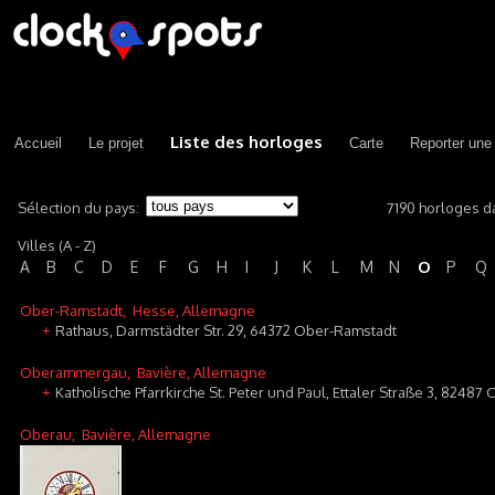
Liste des horloges
Accueil
Le projet
Carte
Reporter une
Sélection du pays:
7190 horloges d
Villes (A - Z)
O
A
B
C
D
E
F
G
H
I
J
K
L
M
N
P
Q
Ober-Ramstadt
, Hesse, Allemagne
Rathaus, Darmstädter Str. 29, 64372 Ober-Ramstadt
+
Oberammergau
, Bavière, Allemagne
Katholische Pfarrkirche St. Peter und Paul, Ettaler Straße 3, 824
+
Oberau
, Bavière, Allemagne