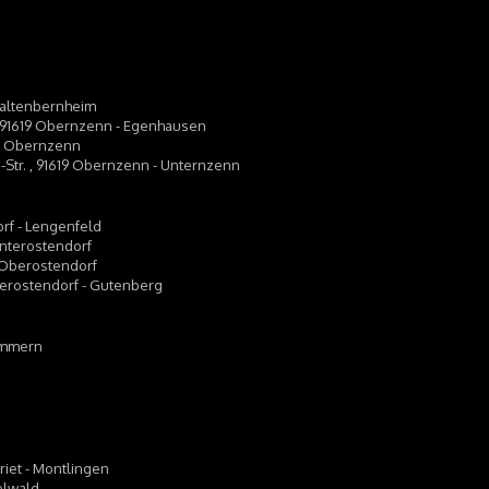
eraltenbernheim
7, 91619 Obernzenn - Egenhausen
619 Obernzenn
is-Str. , 91619 Obernzenn - Unternzenn
orf - Lengenfeld
Unterostendorf
9 Oberostendorf
berostendorf - Gutenberg
rammern
rriet - Montlingen
elwald