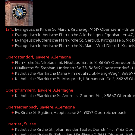
Evangelische Kirche St. Martin, Kirchweg , 91619 Obernzenn - Unt
1741
Evangelisch-lutherische Pfarrkirche Allerheiligen, Egenhausen 4
+
Evangelisch-lutherische Pfarrkirche St. Gertrud, Kirchgasse 6, 91
+
Evangelisch-lutherische Pfarrkirche St. Maria, Wolf-Dietrich-Krane
+
Oberostendorf
, Bavière, Allemagne
Pfarrkirche St. Nikolaus, St.-Nikolaus-Straße 8, 86869 Oberostend
+
Filialkirche St. Stephan, Lindenstraße 28, 86869 Oberostendorf - 
+
Katholische Pfarrkirche Mariä Himmelfahrt, St.-Mang-Weg 1, 8686
+
Katholische Pfarrkirche St. Margareth, Hörmannstraße 2, 86869 O
+
Oberpframmern
, Bavière, Allemagne
Katholische Pfarrkirche St. Andreas, Glonner Str. , 85667 Oberpf
+
Oberreichenbach
, Bavière, Allemagne
Ev. Kirche St. Egidien, Hauptstraße 24, 91097 Oberreichenbach
+
Oberriet
, Suisse
Katholische Kirche St. Johannes der Täufer, Dorfstr. 1 - 3, 9462 Obe
+
Katholische Kirche St. Sebastian, Härdliweg 2, 9463 Oberriet - Kob
+