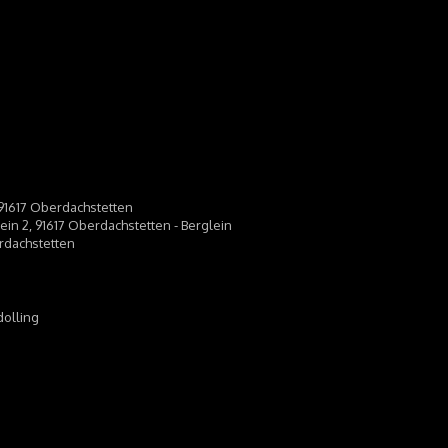
, 91617 Oberdachstetten
lein 2, 91617 Oberdachstetten - Berglein
erdachstetten
dolling