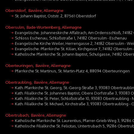
Oberstdorf
, Bavière, Allemagne
St. Johann Baptist, Oststr. 2, 87561 Oberstdorf
+
Obersulm
, Bade-Wurtemberg, Allemagne
Evangelische. Johanneskirche Affaltrach, Am Ordensschloß, 74182 
+
Schloss Eschenau, Schloßstraße 1, 74182 Obersulm - Eschenau
+
Evangelische Kirche Weiler, Herrengasse 2, 74182 Obersulm - Wei
+
Evangelische. Pfarrkirche St. Kilian, Kirchgasse 7, 74182 Obersulm 
+
Katholische Pfarrkirche St. Johann Baptist, Schulgasse, 74182 Obers
+
Oberteuringen
, Bavière, Allemagne
Pfarrkirche St. Martinus, St. Martin-Platz 4, 88094 Oberteuringen
+
Obertraubling
, Bavière, Allemagne
Kath. Pfarrkirche St. Georg, St.-Georg-Straße 3, 93083 Obertraubli
+
Kath. Filialkirche St. Johannes Baptist, Obere Dorfstraße 3, 93083
+
Kath. Filialkirche St. Peter, Schloßstraße 10, 93083 Obertraubling -
+
Kath. Filialkirche St. Michael, Kirchstraße 3, 93083 Obertraubling -
+
Obertrubach
, Bavière, Allemagne
Katholische Pfarrkirche St. Laurentius, Pfarrer-Grieb-Weg 3, 91286
+
Katholische Filialkirche St. Felicitas, Untertrubach 5, 91286 Obertr
+