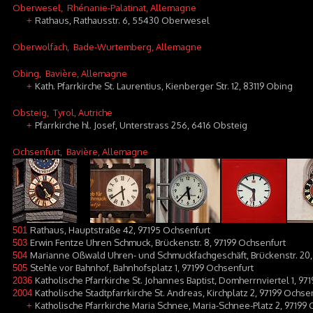
Oberwesel
, Rhénanie-Palatinat, Allemagne
Rathaus, Rathausstr. 6, 55430 Oberwesel
+
Oberwolfach
, Bade-Wurtemberg, Allemagne
Obing
, Bavière, Allemagne
Kath. Pfarrkirche St. Laurentius, Kienberger Str. 12, 83119 Obing
+
Obsteig
, Tyrol, Autriche
Pfarrkirche hl. Josef, Unterstrass 256, 6416 Obsteig
+
Ochsenfurt
, Bavière, Allemagne
Rathaus, Hauptstraße 42, 97195 Ochsenfurt
501
Erwin Fentze Uhren Schmuck, Brückenstr. 8, 97199 Ochsenfurt
503
Marianne Oßwald Uhren- und Schmuckfachgeschäft, Brückenstr. 20,
504
Stehle vor Bahnhof, Bahnhofsplatz 1, 97199 Ochsenfurt
505
Katholische Pfarrkirche St. Johannes Baptist, Domherrnviertel 1, 
2036
Katholische Stadtpfarrkirche St. Andreas, Kirchplatz 2, 97199 Ochse
2004
Katholische Pfarrkirche Maria Schnee, Maria-Schnee-Platz 2, 97199 
+