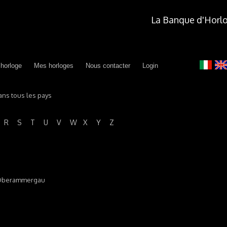
La Banque d'Horl
 horloge
Mes horloges
Nous contacter
Login
ans tous les pays
R
S
T
U
V
W
X
Y
Z
87 Oberammergau