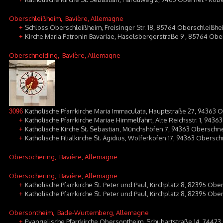
Oberschleißheim
, Bavière, Allemagne
Schloss Oberschleißheim, Freisinger Str. 18, 85764 Oberschleißhe
+
Kirche Maria Patronin Bavariae, Haselsbergerstraße 9 , 85764 Ob
+
Oberschneiding
, Bavière, Allemagne
Katholische Pfarrkirche Maria Immaculata, Hauptstraße 27, 94363 
3096
Katholische Pfarrkirche Mariae Himmelfahrt, Alte Reichsstr. 1, 943
+
Katholische Kirche St. Sebastian, Münchshöfen 7, 94363 Oberschn
+
Katholische Filialkirche St. Ägidius, Wolferkofen 17, 94363 Obersc
+
Obersöchering
, Bavière, Allemagne
Obersöchering
, Bavière, Allemagne
Katholische Pfarrkirche St. Peter und Paul, Kirchplatz 8, 82395 Ob
+
Katholische Pfarrkirche St. Peter und Paul, Kirchplatz 8, 82395 Ob
+
Obersontheim
, Bade-Wurtemberg, Allemagne
Evangelische Pfarrkirche Obersontheim, Schubartstraße 14, 7442
+