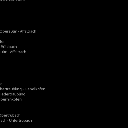
Obersulm - Affaltrach
ler
- Sülzbach
ulm - Affaltrach
ng
 Obertraubling - Gebelkofen
 Niedertraubling
 Oberhinkofen
 Obertrubach
ubach - Untertrubach