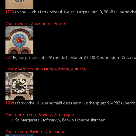
Evang.-Luth. Pfarrkirche Hl. Geist, Burgstallstr. 10, 90587 Obermich
1760
Obermodern-Zutzendorf
, France
Eglise protestante, 51 rue de la Moder, 67330 Obermodern-Zutzen
562
Obernberg am Inn
, Haute-Autriche, Autriche
Pfarrkirche Hl. Abendmahl des Herrn, Kirchenplatz 9, 4982 Obern
1908
Oberneukirchen
, Bavière, Allemagne
St. Margareta, Hofmark 6, 84565 Oberneukirchen
+
Obernzenn
, Bavière, Allemagne