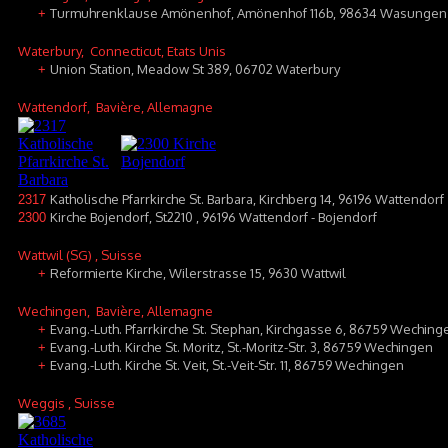
Turmuhrenklause Amönenhof, Amönenhof 116b, 98634 Wasungen
+
Waterbury
, Connecticut, Etats Unis
Union Station, Meadow St 389, 06702 Waterbury
+
Wattendorf
, Bavière, Allemagne
Katholische Pfarrkirche St. Barbara, Kirchberg 14, 96196 Wattendorf
2317
Kirche Bojendorf, St2210 , 96196 Wattendorf - Bojendorf
2300
Wattwil (SG)
, Suisse
Reformierte Kirche, Wilerstrasse 15, 9630 Wattwil
+
Wechingen
, Bavière, Allemagne
Evang.-Luth. Pfarrkirche St. Stephan, Kirchgasse 6, 86759 Weching
+
Evang.-Luth. Kirche St. Moritz, St.-Moritz-Str. 3, 86759 Wechingen
+
Evang.-Luth. Kirche St. Veit, St.-Veit-Str. 11, 86759 Wechingen
+
Weggis
, Suisse