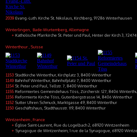
Evang.-Luth. Kirche St. Nikolaus, Kirchberg, 97286 Winterhausen
2039
Winterlingen
, Bade-Wurtemberg, Allemagne
Katholische Pfarrkirche St. Peter und Paul, Hinter der Kirch 3, 724
+
Winterthour
, Suisse
Stadtkirche Winterthur, Kirchplatz 3, 8400 Winterthur
1153
Bahnhof Winterthur, Bahnhofplatz 7, 8400 Winterthur
1149
St. Peter und Paul, Tellstr. 7, 8400 Winterthur
1154
Reformiertes Gemeindehaus Töss, Zürcherstr. 127, 8406 Winterth
1155
Reformierte Kirche Töss, Gutenbergstrasse 14, 8406 Winterthur
1156
Sutter Uhren Schmuck, Marktgasse 49, 8400 Winterthur
1152
Geschäftshaus, Stadthausstr. 119, 8400 Winterthur
1150
Wintzenheim
, France
Église Saint-Laurent, Rue du Logelbach 2, 68920 Wintzenheim
+
Synagogue de Wintzenheim, 1 rue de la Synagogue, 68920 Wintz
+