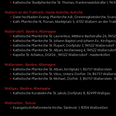
Katholische Stadtpfarrkirche St. Thomas, Frankenwaldstraße 1, 96
+
Wallern an der Trattnach
, Haute-Autriche, Autriche
Datei hochladen Evang. Pfarrkirche A.B., Dreieinigkeitskirche, Evan
+
Kath. Pfarrkirche hl. Florian, Marktplatz 5, 4702 Wallern an der Trat
+
Wallersdorf
, Bavière, Allemagne
Katholische Pfarrkirche St. Laurentius, Mittlere Bachstraße 2A, 9452
+
Katholische Pfarrkirche St. Johann Baptist und Johann Ev., Kirchgas
+
Katholische Pfarrkirche St. Rupert, Dorfplatz 3, 94522 Wallersdorf 
+
Katholische Pfarrkirche St. Alban, Kirchenweg 4, 94522 Wallersdorf 
+
Kapelle St. Achatius, DGF26 , 94522 Wallersdorf - Haidenkofen
+
Wallerstein
, Bavière, Allemagne
Katholische Pfarrkirche St. Alban, Kirchplatz 1, 86757 Wallerstein
+
Katholische Pfarrkirche St. Vitus, Untere Dorfstr. 7A, 86757 Wallers
+
Katholische Pfarrkirche St. Michael, Dorfstr. 3, 86757 Wallerstein 
+
Wallgau
, Bavière, Allemagne
Katholische Kuratiekirche St. Jakob, Dorfplatz 8, 82499 Wallgau
+
Wallisellen
, Suisse
Evangelisch-Reformierte Kirche, Säntisstr. 1, 8304 Wallisellen
+