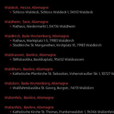
Waldeck
, Hesse, Allemagne
Schloss Waldeck, Schloss Waldeck 1, 34513 Waldeck
+
Waldheim
, Saxe, Allemagne
Rathaus, Niedermarkt 1, 04736 Waldheim
+
Waldkirch
, Bade-Wurtemberg, Allemagne
Rathaus, Marktplatz 1-5, 79183 Waldkirch
+
Stadtkirche St. Margarethen, Kirchplatz 10, 79183 Waldkirch
+
Waldsassen
, Bavière, Allemagne
Stiftsbasilika, Basilikaplatz, 95652 Waldsassen
+
Waldthurn
, Bavière, Allemagne
Katholische Pfarrkirche St. Sebastian, Vohenstraußer Str. 1, 92727 
+
Walldürn
, Bade-Wurtemberg, Allemagne
Wallfahrtsbasilika St. Georg, Burgstr., 74731 Walldürn
+
Wallenfels
, Bavière, Allemagne
Wallenfels
, Bavière, Allemagne
Katholische Kirche St. Thomas, Frankenwaldstr. 1, 96346 Wallenfel
+