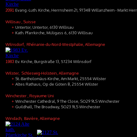
Evang.-Luth. Kirche, Herrnsheim 21, 97348 Willanzheim - Markt He
2091
Willisau
, Suisse
Untertor, Untertor, 6130 Willisau
+
Kath. Pfarrkirche, Müligass 6, 6130 Willisau
+
Wilnsdorf
, Rhénanie-du-Nord-Westphalie, Allemagne
Ev. Kirche, Burgstraße 13, 57234 Wilnsdorf
1983
Wilster
, Schleswig-Holstein, Allemagne
St.-Bartholomäus-Kirche, Am Markt, 25554 Wilster
+
Altes Rathaus, Op de Göten 8, 25554 Wilster
+
Winchester
, Royaume Uni
Winchester Cathedral, 9 The Close, SO29 9LS Winchester
+
Guildhall, The Broadway, SO23 9LS Winchester
+
Windach
, Bavière, Allemagne