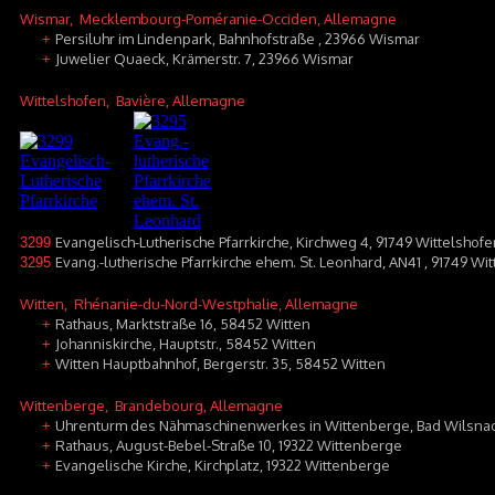
Wismar
, Mecklembourg-Poméranie-Occiden, Allemagne
Persiluhr im Lindenpark, Bahnhofstraße , 23966 Wismar
+
Juwelier Quaeck, Krämerstr. 7, 23966 Wismar
+
Wittelshofen
, Bavière, Allemagne
Evangelisch-Lutherische Pfarrkirche, Kirchweg 4, 91749 Wittelshofe
3299
Evang.-lutherische Pfarrkirche ehem. St. Leonhard, AN41 , 91749 Wi
3295
Witten
, Rhénanie-du-Nord-Westphalie, Allemagne
Rathaus, Marktstraße 16, 58452 Witten
+
Johanniskirche, Hauptstr., 58452 Witten
+
Witten Hauptbahnhof, Bergerstr. 35, 58452 Witten
+
Wittenberge
, Brandebourg, Allemagne
Uhrenturm des Nähmaschinenwerkes in Wittenberge, Bad Wilsnack
+
Rathaus, August-Bebel-Straße 10, 19322 Wittenberge
+
Evangelische Kirche, Kirchplatz, 19322 Wittenberge
+