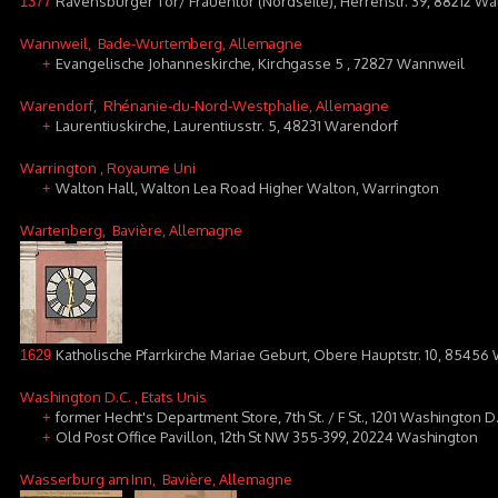
Ravensburger Tor/ Frauentor (Nordseite), Herrenstr. 39, 88212 W
1377
Wannweil
, Bade-Wurtemberg, Allemagne
Evangelische Johanneskirche, Kirchgasse 5 , 72827 Wannweil
+
Warendorf
, Rhénanie-du-Nord-Westphalie, Allemagne
Laurentiuskirche, Laurentiusstr. 5, 48231 Warendorf
+
Warrington
, Royaume Uni
Walton Hall, Walton Lea Road Higher Walton, Warrington
+
Wartenberg
, Bavière, Allemagne
Katholische Pfarrkirche Mariae Geburt, Obere Hauptstr. 10, 8545
1629
Washington D.C.
, Etats Unis
former Hecht's Department Store, 7th St. / F St., 1201 Washington D.
+
Old Post Office Pavillon, 12th St NW 355-399, 20224 Washington
+
Wasserburg am Inn
, Bavière, Allemagne