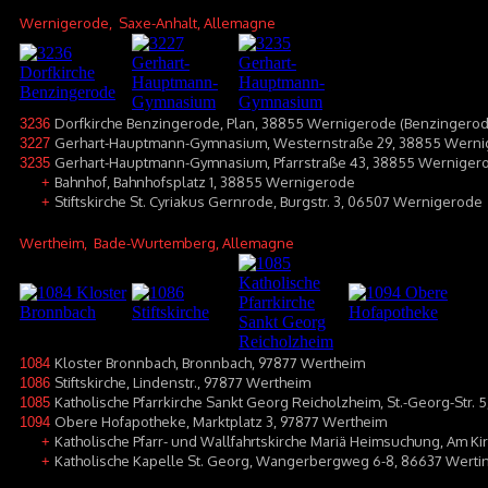
Wernigerode
, Saxe-Anhalt, Allemagne
Dorfkirche Benzingerode, Plan, 38855 Wernigerode (Benzingerod
3236
Gerhart-Hauptmann-Gymnasium, Westernstraße 29, 38855 Wern
3227
Gerhart-Hauptmann-Gymnasium, Pfarrstraße 43, 38855 Werniger
3235
Bahnhof, Bahnhofsplatz 1, 38855 Wernigerode
+
Stiftskirche St. Cyriakus Gernrode, Burgstr. 3, 06507 Wernigerode
+
Wertheim
, Bade-Wurtemberg, Allemagne
Kloster Bronnbach, Bronnbach, 97877 Wertheim
1084
Stiftskirche, Lindenstr., 97877 Wertheim
1086
Katholische Pfarrkirche Sankt Georg Reicholzheim, St.-Georg-Str.
1085
Obere Hofapotheke, Marktplatz 3, 97877 Wertheim
1094
Katholische Pfarr- und Wallfahrtskirche Mariä Heimsuchung, Am K
+
Katholische Kapelle St. Georg, Wangerbergweg 6-8, 86637 Werti
+