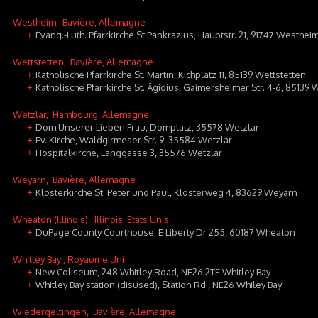
Westheim
, Bavière, Allemagne
Evang.-Luth. Pfarrkirche St Pankrazius, Hauptstr. 21, 91747 Westhei
+
Wettstetten
, Bavière, Allemagne
Katholische Pfarrkirche St. Martin, Kichplatz 11, 85139 Wettstetten
+
Katholische Pfarrkirche St. Ägidius, Gaimersheimer Str. 4-6, 85139 
+
Wetzlar
, Hambourg, Allemagne
Dom Unserer Lieben Frau, Domplatz, 35578 Wetzlar
+
Ev. Kirche, Waldgirmeser Str. 9, 35584 Wetzlar
+
Hospitalkirche, Langgasse 3, 35576 Wetzlar
+
Weyarn
, Bavière, Allemagne
Klosterkirche St. Peter und Paul, Klosterweg 4, 83629 Weyarn
+
Wheaton (Illinois)
, Illinois, Etats Unis
DuPage County Courthouse, E Liberty Dr 255, 60187 Wheaton
+
Whitley Bay
, Royaume Uni
New Coliseum, 248 Whitley Road, NE26 2TE Whitley Bay
+
Whitley Bay station (disused), Station Rd., NE26 Whiley Bay
+
Wiedergeltingen
, Bavière, Allemagne