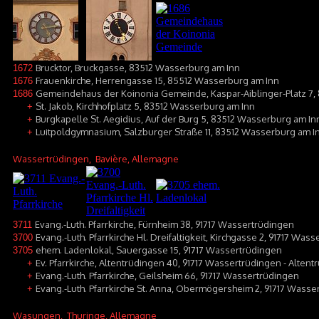
Brucktor, Bruckgasse, 83512 Wasserburg am Inn
1672
Frauenkirche, Herrengasse 15, 85512 Wasserburg am Inn
1676
Gemeindehaus der Koinonia Gemeinde, Kaspar-Aiblinger-Platz 7
1686
St. Jakob, Kirchhofplatz 5, 83512 Wasserburg am Inn
+
Burgkapelle St. Aegidius, Auf der Burg 5, 83512 Wasserburg am In
+
Luitpoldgymnasium, Salzburger Straße 11, 83512 Wasserburg am I
+
Wassertrüdingen
, Bavière, Allemagne
Evang.-Luth. Pfarrkirche, Fürnheim 38, 91717 Wassertrüdingen
3711
Evang.-Luth. Pfarrkirche Hl. Dreifaltigkeit, Kirchgasse 2, 91717 Was
3700
ehem. Ladenlokal, Sauergasse 15, 91717 Wassertrüdingen
3705
Ev. Pfarrkirche, Altentrüdingen 40, 91717 Wassertrüdingen - Alten
+
Evang.-Luth. Pfarrkirche, Geilsheim 66, 91717 Wassertrüdingen
+
Evang.-Luth. Pfarrkirche St. Anna, Obermögersheim 2, 91717 Was
+
Wasungen
, Thuringe, Allemagne