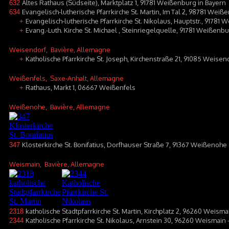
Altes Rathaus (Südseite), Marktplatz 1, 91781 Weißenburg in Bayern
632
Evangelisch-lutherische Pfarrkirche St. Martin, Im Tal 2, 98781 Wei
634
Evangelisch-lutherische Pfarrkirche St. Nikolaus, Hauptstr., 91781
+
Evang.-Luth. Kirche St. Michael , Steinriegelquelle, 91781 Weißenb
+
Weisendorf
, Bavière, Allemagne
Katholische Pfarrkirche St. Joseph, Kirchenstraße 21, 91085 Weisen
+
Weißenfels
, Saxe-Anhalt, Allemagne
Rathaus, Markt 1, 06667 Weißenfels
+
Weißenohe
, Bavière, Allemagne
Klosterkirche St. Bonifatius, Dorfhauser Straße 7, 91367 Weißenohe
347
Weismain
, Bavière, Allemagne
katholische Stadtpfarrkirche St. Martin, Kirchplatz 2, 96260 Weisma
2318
Katholische Pfarrkirche St. Nikolaus, Arnstein 30, 96260 Weismain 
2344