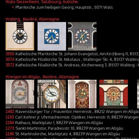
Wals-Siezenheim
, Salzbourg, Autriche
Pfarrkirche zum heiligen Georg, Hauptstr., 5071 Wals
+
Walting
, Bavière, Allemagne
Katholische Pfarrkirche St. Johann Evangelist, Am Kirchberg 11, 851
3555
Katholische Filialkirche St. Nikolaus , Waltinger Str. 4, 85137 Waltin
3074
Katholische Filialkirche St. Andreas, Kirchenweg 3, 85137 Walting - 
3572
Wangen im Allgäu
, Bavière, Allemagne
Ravensburger Tor / Frauentor, Herrenstr., 88212 Wangen im Allgä
1482
Carl Kehrer jr. Uhrmachermstr. Optiker, Herrenstr. 11, 88239 Wange
1183
Rathaus, Marktplatz 1, 88239 Wangen im Allgäu
1184
Sankt-Martinstor, Paradiesstr. 10, 88239 Wangen im Allgäu
1273
St.-Martinskirche, Marktplatz 4, 88239 Wangen im Allgäu
1186