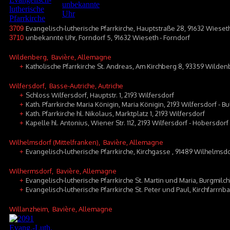
Evangelisch-lutherische Pfarrkirche, Hauptstraße 28, 91632 Wieset
3709
unbekannte Uhr, Forndorf 5, 91632 Wieseth - Forndorf
3710
Wildenberg
, Bavière, Allemagne
Katholische Pfarrkirche St. Andreas, Am Kirchberg 8, 93359 Wilde
+
Wilfersdorf
, Basse-Autriche, Autriche
Schloss Wilfersdorf, Hauptstr. 1, 2193 Wilfersdorf
+
Kath. Pfarrkirche Maria Königin, Maria Königin, 2193 Wilfersdorf - B
+
Kath. Pfarrkirche hl. Nikolaus, Marktplatz 1, 2193 Wilfersdorf
+
Kapelle hl. Antonius, Wiener Str. 112, 2193 Wilfersdorf - Hobersdorf
+
Wilhelmsdorf (Mittelfranken)
, Bavière, Allemagne
Evangelisch-lutherische Pfarrkirche, Kirchgasse , 91489 Wilhelmsdo
+
Wilhermsdorf
, Bavière, Allemagne
Evangelisch-lutherische Pfarrkirche St. Martin und Maria, Burgmilc
+
Evangelisch-lutherische Pfarrkirche St. Peter und Paul, Kirchfarrn
+
Willanzheim
, Bavière, Allemagne