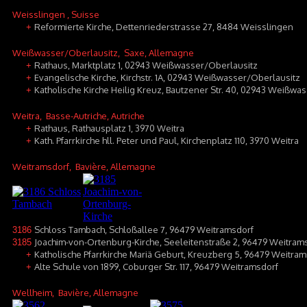
Weisslingen
, Suisse
Reformierte Kirche, Dettenriederstrasse 27, 8484 Weisslingen
+
Weißwasser/Oberlausitz
, Saxe, Allemagne
Rathaus, Marktplatz 1, 02943 Weißwasser/Oberlausitz
+
Evangelische Kirche, Kirchstr. 1A, 02943 Weißwasser/Oberlausitz
+
Katholische Kirche Heilig Kreuz, Bautzener Str. 40, 02943 Weißwa
+
Weitra
, Basse-Autriche, Autriche
Rathaus, Rathausplatz 1, 3970 Weitra
+
Kath. Pfarrkirche hll. Peter und Paul, Kirchenplatz 110, 3970 Weitra
+
Weitramsdorf
, Bavière, Allemagne
Schloss Tambach, Schloßallee 7, 96479 Weitramsdorf
3186
Joachim-von-Ortenburg-Kirche, Seeleitenstraße 2, 96479 Weitram
3185
Katholische Pfarrkirche Mariä Geburt, Kreuzberg 5, 96479 Weitram
+
Alte Schule von 1899, Coburger Str. 117, 96479 Weitramsdorf
+
Wellheim
, Bavière, Allemagne