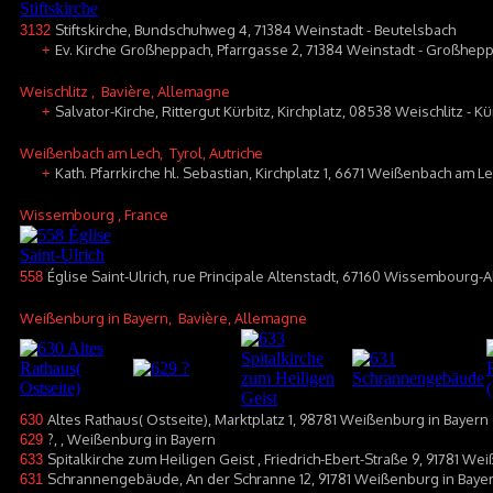
Stiftskirche, Bundschuhweg 4, 71384 Weinstadt - Beutelsbach
3132
Ev. Kirche Großheppach, Pfarrgasse 2, 71384 Weinstadt - Großhep
+
Weischlitz
, Bavière, Allemagne
Salvator-Kirche, Rittergut Kürbitz, Kirchplatz, 08538 Weischlitz - Kü
+
Weißenbach am Lech
, Tyrol, Autriche
Kath. Pfarrkirche hl. Sebastian, Kirchplatz 1, 6671 Weißenbach am L
+
Wissembourg
, France
Église Saint-Ulrich, rue Principale Altenstadt, 67160 Wissembourg-A
558
Weißenburg in Bayern
, Bavière, Allemagne
Altes Rathaus( Ostseite), Marktplatz 1, 98781 Weißenburg in Bayern
630
?, , Weißenburg in Bayern
629
Spitalkirche zum Heiligen Geist , Friedrich-Ebert-Straße 9, 91781 We
633
Schrannengebäude, An der Schranne 12, 91781 Weißenburg in Baye
631