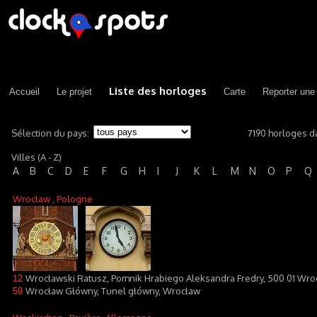
Liste des horloges
Accueil
Le projet
Carte
Reporter une
Sélection du pays:
7190 horloges d
Villes (A - Z)
A
B
C
D
E
F
G
H
I
J
K
L
M
N
O
P
Q
Wrocław
, Pologne
Wrocławski Ratusz, Pomnik Hrabiego Aleksandra Fredry, 500 01 Wro
12
Wrocław Główny, Tunel główny, Wrocław
59