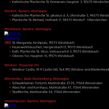
Katholische Pfarrkirche St. Emmeram, Hauptstr. 3, 92670 Windisch
+
Windorf
, Bavière, Allemagne
Katholische Pfarrkirche St. Jakobus d. Ä, Uferstraße 5, 94575 Windo
+
Pfarrkirche St. Michael, Hofmark 17, 94575 Windorf - Otterskirchen
+
Windsbach
, Bavière, Allemagne
St. Margareta, Kirchplatz, 91575 Windsbach
2805
Feuerwehrhäuschen, Hergersbach 13, 91575 Windsbach
+
Kath. Pfarrkirche St. Vitus, Veitsaurach K 3, 91575 Windsbach
+
Oberes Tor, Hauptstr. 15, 91575 Windsbach
+
Windsor
, Royaume Uni
Windsor Castle, 10-11 Castle Hill, SL4 1PD Windsor and Maidenhead
+
Winnenden
, Bade-Wurtemberg, Allemagne
Schwaikheimer Torturm, Marktstraße 33-35, 71364 Winnenden
+
Altes Rat- und Kornhaus, Marktstraße 47, 71364 Winnenden
+
Stadtkirche, Marktstraße 54, 71364 Winnenden
+
Winterhausen
, Bavière, Allemagne