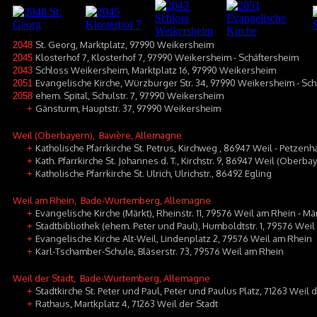
St. Georg, Marktplatz, 97990 Weikersheim
2048
Klosterhof 7, Klosterhof 7, 97990 Weikersheim - Schäftersheim
2045
Schloss Weikersheim, Marktplatz 16, 97990 Weikersheim
2043
Evangelische Kirche, Würzburger Str. 34, 97990 Weikersheim - Sc
2051
ehem. Spital, Schulstr. 7, 97990 Weikersheim
2058
Gänsturm, Hauptstr. 37, 97990 Weikersheim
+
Weil (Oberbayern)
, Bavière, Allemagne
Katholische Pfarrkirche St. Petrus, Kirchweg , 86947 Weil - Petzen
+
Kath. Pfarrkirche St. Johannes d. T., Kirchstr. 9, 86947 Weil (Oberb
+
Katholische Pfarrkirche St. Ulrich, Ulrichstr., 86492 Egling
+
Weil am Rhein
, Bade-Wurtemberg, Allemagne
Evangelische Kirche (Märkt), Rheinstr. 11, 79576 Weil am Rhein - Mä
+
Stadtbibliothek (ehem. Peter und Paul), Humboldtstr. 1, 79576 Wei
+
Evangelische Kirche Alt-Weil, Lindenplatz 2, 79576 Weil am Rhein
+
Karl-Tschamber-Schule, Bläserstr. 73, 79576 Weil am Rhein
+
Weil der Stadt
, Bade-Wurtemberg, Allemagne
Stadtkirche St. Peter und Paul, Peter und Paulus Platz, 71263 Weil 
+
Rathaus, Martkplatz 4, 71263 Weil der Stadt
+