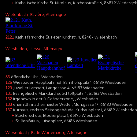
Katholische Kirche St. Nikolaus, Kirchenstraße 6, 86879 Wiederge
+
Wielenbach
, Bavière, Allemagne
Kath. Pfarrkirche St. Peter, Kirchstr. 4, 82407 Wielenbach
2121
Wiesbaden
, Hesse, Allemagne
öffentliche Uhr, , Wiesbaden
83
Wiesbaden Hauptbahnhof, Bahnhofsplatz 1, 65189 Wiesbaden
126
Juwelier Lambert, Langgasse 4, 65183 Wiesbaden
129
Evangelische Marktkirche, Schloßplatz 4, 65183 Wiesbaden
131
irgendwo in der Fußgängerzone, , Wiesbaden
132
ehem.Uhrmachermeister Weller, Mühlgasse 17, 65183 Wiesbaden
133
Kurhaus, rechtes Seitengebäude, Kurhausplatz 1, 65189 Wiesbaden
137
Blücherschule, Blücherplatz 1, 65195 Wiesbaden
+
St. Bonifatius, Luisenplatz, 65185 Wiesbaden
+
Wiesenbach
, Bade-Wurtemberg, Allemagne