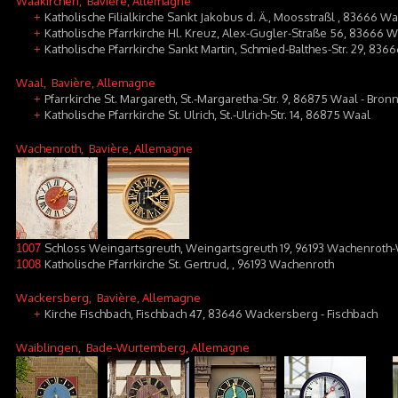
Waakirchen
, Bavière, Allemagne
Katholische Filialkirche Sankt Jakobus d. Ä., Moosstraßl , 83666 
+
Katholische Pfarrkirche Hl. Kreuz, Alex-Gugler-Straße 56, 83666 W
+
Katholische Pfarrkirche Sankt Martin, Schmied-Balthes-Str. 29, 83
+
Waal
, Bavière, Allemagne
Pfarrkirche St. Margareth, St.-Margaretha-Str. 9, 86875 Waal - Bron
+
Katholische Pfarrkirche St. Ulrich, St.-Ulrich-Str. 14, 86875 Waal
+
Wachenroth
, Bavière, Allemagne
Schloss Weingartsgreuth, Weingartsgreuth 19, 96193 Wachenroth
1007
Katholische Pfarrkirche St. Gertrud, , 96193 Wachenroth
1008
Wackersberg
, Bavière, Allemagne
Kirche Fischbach, Fischbach 47, 83646 Wackersberg - Fischbach
+
Waiblingen
, Bade-Wurtemberg, Allemagne