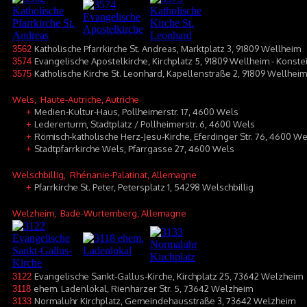
Katholische Pfarrkirche St. Andreas, Marktplatz 3, 91809 Wellheim
3562
Evangelische Apostelkirche, Kirchplatz 5, 91809 Wellheim - Konste
3574
Katholische Kirche St. Leonhard, Kapellenstraße 2, 91809 Wellhei
3575
Wels
, Haute-Autriche, Autriche
Medien-Kultur-Haus, Pollheimerstr. 17, 4600 Wels
+
Ledererturm, Stadtplatz / Pollheimerstr. 6, 4600 Wels
+
Römisch-katholische Herz-Jesu-Kirche, Eferdinger Str. 76, 4600 We
+
Stadtpfarrkirche Wels, Pfarrgasse 27, 4600 Wels
+
Welschbillig
, Rhénanie-Palatinat, Allemagne
Pfarrkirche St. Peter, Petersplatz 1, 54298 Welschbillig
+
Welzheim
, Bade-Wurtemberg, Allemagne
Evangelische Sankt-Gallus-Kirche, Kirchplatz 25, 73642 Welzheim
3122
ehem. Ladenlokal, Rienharzer Str. 5, 73642 Welzheim
3118
Normaluhr Kirchplatz, Gemeindehausstraße 3, 73642 Welzheim
3133