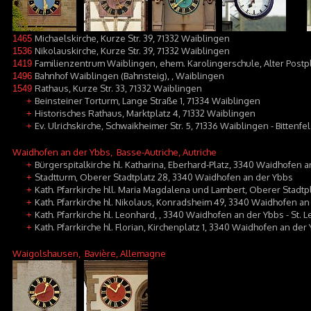
Michaelskirche, Kurze Str. 39, 71332 Waiblingen
1465
Nikolauskirche, Kurze Str. 39, 71332 Waiblingen
1536
Familienzentrum Waiblingen, ehem. Karolingerschule, Alter Postpl
1419
Bahnhof Waiblingen (Bahnsteig), , Waiblingen
1496
Rathaus, Kurze Str. 33, 71332 Waiblingen
1549
Beinsteiner Torturm, Lange Straße 1, 71334 Waiblingen
+
Historisches Rathaus, Marktplatz 4, 71332 Waiblingen
+
Ev. Ulrichskirche, Schwaikheimer Str. 5, 71336 Waiblingen - Bittenfe
+
Waidhofen an der Ybbs
, Basse-Autriche, Autriche
Bürgerspitalkirche hl. Katharina, Eberhard-Platz, 3340 Waidhofen 
+
Stadtturm, Oberer Stadtplatz 28, 3340 Waidhofen an der Ybbs
+
Kath. Pfarrkirche hll. Maria Magdalena und Lambert, Oberer Stadtp
+
Kath. Pfarrkirche hl. Nikolaus, Konradsheim 49, 3340 Waidhofen a
+
Kath. Pfarrkirche hl. Leonhard, , 3340 Waidhofen an der Ybbs - St.
+
Kath. Pfarrkirche hl. Florian, Kirchenplatz 1, 3340 Waidhofen an der
+
Waigolshausen
, Bavière, Allemagne