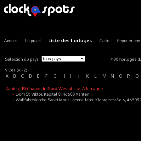
Liste des horloges
Accueil
Le projet
Carte
Reporter une
Sélection du pays:
7190 horloges d
Villes (A - Z)
A
B
C
D
E
F
G
H
I
J
K
L
M
N
O
P
Q
Xanten
, Rhénanie-du-Nord-Westphalie, Allemagne
Dom St. Viktor, Kapitel 8, 46509 Xanten
+
Wallfahrtskirche Sankt Mariä Himmelfahrt, Klosterstraße 6, 46509
+