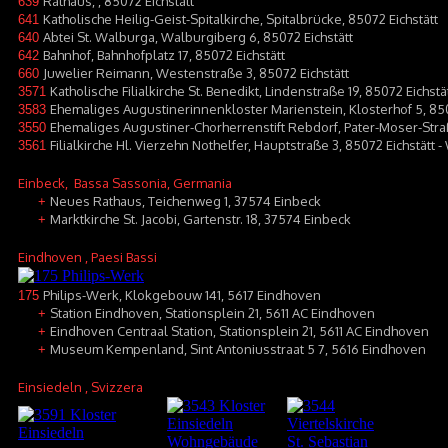
Rathaus, , 85072 Eichstätt
639
Katholische Heilig-Geist-Spitalkirche, Spitalbrücke, 85072 Eichstätt
641
Abtei St. Walburga, Walburgiberg 6, 85072 Eichstätt
640
Bahnhof, Bahnhofplatz 17, 85072 Eichstätt
642
Juwelier Reimann, Westenstraße 3, 85072 Eichstätt
660
Katholische Filialkirche St. Benedikt, Lindenstraße 19, 85072 Eichst
3571
Ehemaliges Augustinerinnenkloster Marienstein, Klosterhof 5, 8507
3583
Ehemaliges Augustiner-Chorherrenstift Rebdorf, Pater-Moser-Straß
3550
Filialkirche Hl. Vierzehn Nothelfer, Hauptstraße 3, 85072 Eichstätt 
3561
Einbeck
, Bassa Sassonia, Germania
Neues Rathaus, Teichenweg 1, 37574 Einbeck
+
Marktkirche St. Jacobi, Gartenstr. 18, 37574 Einbeck
+
Eindhoven
, Paesi Bassi
Philips-Werk, Klokgebouw 141, 5617 Eindhoven
175
Station Eindhoven, Stationsplein 21, 5611 AC Eindhoven
+
Eindhoven Centraal Station, Stationsplein 21, 5611 AC Eindhoven
+
Museum Kempenland, Sint Antoniusstraat 5 7, 5616 Eindhoven
+
Einsiedeln
, Svizzera