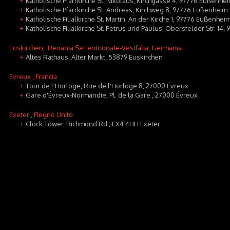
Katholische Pfarrkirche St. Nikolaus, Kirchgasse 4, 97776 Eußenhe
+
Katholische Pfarrkirche St. Andreas, Kirchweg 8, 97776 Eußenheim
+
Katholische Filialkirche St. Martin, An der Kirche 1, 97776 Eußenhei
+
Katholische Filialkirche St. Petrus und Paulus, Obersfelder Str. 1
+
Euskirchen
, Renania Settentrionale-Vestfalia, Germania
Altes Rathaus, Alter Markt, 53879 Euskirchen
+
Evreux
, Francia
Tour de l'Horloge, Rue de l'Horloge 8, 27000 Évreux
+
Gare d'Évreux-Normandie, Pl. de la Gare , 27000 Évreux
+
Exeter
, Regno Unito
Clock Tower, Richmond Rd , EX4 4HH Exeter
+