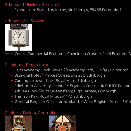
Eckersdorf
, Baviera, Germania
Evang.-Luth. St.Ägidius-Kirche, Kirchberg 6, 95488 Eckersdorf
+
Eclubens VD
, Svizzera
Centre Commercial Ecublens, Chemin du Croset 3, 1024 Eclubens 
3683
Edinburgh
, Regno Unito
Leith Academy Clock Tower, 20 Academy Park, EH6 8JQ Edinburgh
+
Balmoral Hotel, 1 Princes Street, EH2 2EQ Edinburgh
+
Canongate town clock (Royal Mill), , Edinburgh
+
Edinburgh Waverley station, 16 St James Centre, UK EH1 1BB Edinbu
+
Jubilee Clock South Queensferry, High Terrace, Edinburgh
+
The Tron Kirk, Royal Mile, EH1 1PD Edinburgh
+
General Register Office for Scotland, 3 West Register Street, EH1
+
Effeltrich
, Baviera, Germania