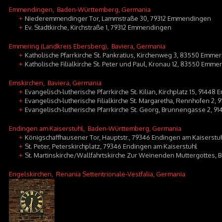
Emmendingen
, Baden-Württemberg, Germania
Niederemmendinger Tor, Lammstraße 30, 79312 Emmendingen
+
Ev. Stadtkirche, Kirchstraße 1, 79312 Emmendingen
+
Emmering (Landkreis Ebersberg)
, Baviera, Germania
Katholische Pfarrkirche St. Pankratius, Kirchenweg 3, 83550 Emmer
+
Katholische Filialkirche St. Peter und Paul, Kronau 12, 83550 Emme
+
Emskirchen
, Baviera, Germania
Evangelisch-lutherische Pfarrkirche St. Kilian, Kirchplatz 15, 91448
+
Evangelisch-lutherische Filialkirche St. Margaretha, Rennhofen 2,
+
Evangelisch-lutherische Pfarrkirche St. Georg, Brunnengasse 2, 9
+
Endingen am Kaiserstuhl
, Baden-Württemberg, Germania
Königschaffhausener Tor, Hauptstr., 79346 Endingen am Kaiserstu
+
St. Peter, Peterskirchplatz, 79346 Endingen am Kaiserstuhl
+
St. Martinskirche/Wallfahrtskirche Zur Weinenden Muttergottes, 
+
Engelskirchen
, Renania Settentrionale-Vestfalia, Germania