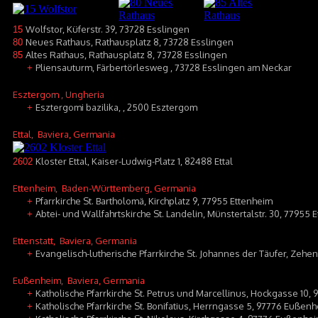
Wolfstor, Küferstr. 39, 73728 Esslingen
15
Neues Rathaus, Rathausplatz 8, 73728 Esslingen
80
Altes Rathaus, Rathausplatz 8, 73728 Esslingen
85
Pliensauturm, Färbertörlesweg , 73728 Esslingen am Neckar
+
Esztergom
, Ungheria
Esztergomi bazilika, , 2500 Esztergom
+
Ettal
, Baviera, Germania
Kloster Ettal, Kaiser-Ludwig-Platz 1, 82488 Ettal
2602
Ettenheim
, Baden-Württemberg, Germania
Pfarrkirche St. Bartholomä, Kirchplatz 9, 77955 Ettenheim
+
Abtei- und Wallfahrtskirche St. Landelin, Münstertalstr. 30, 77955 
+
Ettenstatt
, Baviera, Germania
Evangelisch-lutherische Pfarrkirche St. Johannes der Täufer, Zehen
+
Eußenheim
, Baviera, Germania
Katholische Pfarrkirche St. Petrus und Marcellinus, Hockgasse 10
+
Katholische Pfarrkirche St. Bonifatius, Herrngasse 5, 97776 Eußen
+