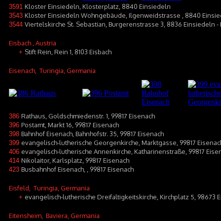
Kloster Einsiedeln, Klosterplatz, 8840 Einsiedeln
3591
Kloster Einsiedeln Wohngebäude, Ilgenweidstrasse , 8840 Einsi
3543
Viertelskirche St. Sebastian, Burgerenstrasse 3, 8836 Einsiedeln 
3544
Eisbach
, Austria
Stift Rein, Rein 1, 8103 Eisbach
+
Eisenach
, Turingia, Germania
Rathaus, Goldschmiedenstr. 1, 99817 Eisenach
386
Postamt, Markt 16, 99817 Eisenach
396
Bahnhof Eisenach, Bahnhofstr. 35, 99817 Eisenach
398
evangelisch-lutherische Georgenkirche, Marktgasse, 99817 Eisenac
399
evangelisch-lutherische Annenkirche, Katharinenstraße, 99817 Eise
406
Nikolaitor, Karlsplatz, 99817 Eisenach
414
Busbahnhof Eisenach, , 99817 Eisenach
423
Eisfeld
, Turingia, Germania
evangelisch-lutherische Dreifaltigkeitskirche, Kirchplatz 5, 98673 E
+
Eitensheim
, Baviera, Germania