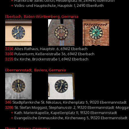
Pfarrkirche Sankt Ulrich, Heldenplatz 16, 249490 Ebenfurth
+
Volks- und Hauptschule, Hauptstr. 1, 2490 Ebenfurth
+
Eberbach
, Baden-Württemberg, Germania
Altes Rathaus, Hauptstr. 6, 69412 Eberbach
3156
Pulverturm, Kellereistraße 36, 69412 Eberbach
3160
Ev. Kirche, Brückenstraße 1, 69412 Eberbach
3155
Ebermannstadt
, Baviera, Germania
Stadtpfarrkirche St. Nikolaus, Kirchenplatz 5, 91320 Ebermannstadt
346
St. Stefan Moggast, Stephanusstr. 2, 91320 Ebermannstadt -Mogga
3286
Kath. Marienkapelle, Kapellenplatz 11, 91320 Ebermannstadt
+
Evangelische Emmauskirche, Kirchenweg 5, 91320 Ebermannstadt
+
Ebern
, Baviera, Germania