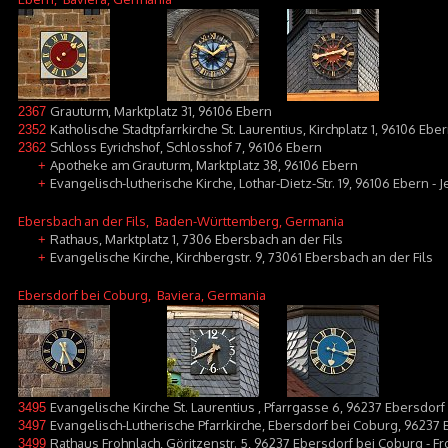
Grauturm, Marktplatz 31, 96106 Ebern
2367
Katholische Stadtpfarrkirche St. Laurentius, Kirchplatz 1, 96106 Ebe
2352
Schloss Eyrichshof, Schlosshof 7, 96106 Ebern
2362
Apotheke am Grauturm, Marktplatz 38, 96106 Ebern
+
Evangelisch-lutherische Kirche, Lothar-Dietz-Str. 19, 96106 Ebern - 
+
Ebersbach an der Fils
, Baden-Württemberg, Germania
Rathaus, Marktplatz 1, 7306 Ebersbach an der Fils
+
Evangelische Kirche, Kirchbergstr. 9, 73061 Ebersbach an der Fils
+
Ebersdorf bei Coburg
, Baviera, Germania
Evangelische Kirche St. Laurentius , Pfarrgasse 6, 96237 Ebersdor
3495
Evangelisch-Lutherische Pfarrkirche, Ebersdorf bei Coburg, 96237
3497
Rathaus Frohnlach, Göritzenstr. 5, 96237 Ebersdorf bei Coburg - F
3499