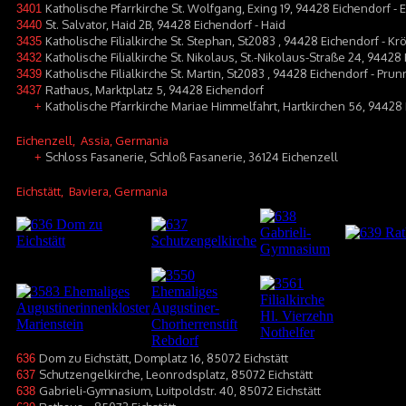
Katholische Pfarrkirche St. Wolfgang, Exing 19, 94428 Eichendorf - 
3401
St. Salvator, Haid 2B, 94428 Eichendorf - Haid
3440
Katholische Filialkirche St. Stephan, St2083 , 94428 Eichendorf - Kr
3435
Katholische Filialkirche St. Nikolaus, St.-Nikolaus-Straße 24, 94428
3432
Katholische Filialkirche St. Martin, St2083 , 94428 Eichendorf - Prun
3439
Rathaus, Marktplatz 5, 94428 Eichendorf
3437
Katholische Pfarrkirche Mariae Himmelfahrt, Hartkirchen 56, 94428 
+
Eichenzell
, Assia, Germania
Schloss Fasanerie, Schloß Fasanerie, 36124 Eichenzell
+
Eichstätt
, Baviera, Germania
Dom zu Eichstätt, Domplatz 16, 85072 Eichstätt
636
Schutzengelkirche, Leonrodsplatz, 85072 Eichstätt
637
Gabrieli-Gymnasium, Luitpoldstr. 40, 85072 Eichstätt
638