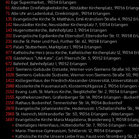
Ege Supermarket, , 91054 Erlangen
41
Altstädter Dreifaltigkeitskirche, Altstädter Kirchenplatz, 91056 Erlan
61
Alte Uhr an Ladenlokal, Dreikönigstr., 91054 Erlangen
71
Evangelische Kirche St. Matthäus, Emil-Kränzlein-Straße 4, 91052 E
135
Neustädter Kirche, Neustädter Kirchenplatz 7, 51054 Erlangen
142
Hugenottenkirche, Bahnhofplatz 3, 91054 Erlangen
143
Evangelische Egidienkirche Eltersdorf, Eltersdorfer Str. 17, 91058 E
202
Kirche St. Peter und Paul, Fürther Str. 42, 91058 Erlangen
231
Palais Stutterheim, Marktplatz 1, 91054 Erlangen
475
Katholische Herz-Jesu-Kirche, Katholischer Kirchenplatz 12, 91054 E
477
Gästehaus "UNI-Kate", Carl-Thiersch-Str. 5, 90152 Erlangen
476
Bahnhof, Bahnhofplatz 1, 91052 Erlangen
672
Siemens-Gebäude Ostseite, Werner-von-Siemens-Straße 50, 910
1027
Siemens-Gebäude Südseite, Werner-von-Siemens-Straße 50, 910
1026
Kollegienhaus der Friedrich-Alexander-Universität, Universitätsstr
1412
Klosterkirche Frauenaurach, Klostermühlgasse 2, 91056 Erlangen 
2988
Evang.-Luth. St. Markus-Kirche, Sieglitzhofer Str. 2, 91054 Erlangen
2152
Apothekenzeichen, Gräfenberger Str. 14, 91054 Erlangen - Bucken
2155
Rathaus Buckenhof, Tennenloher Str. 1A, 91054 Buckenhof
2156
Evangelische Johanneskirche, Hedenusstr. 1/Schallershofer Str., 9
2970
St. Heinrich, Möhrendorfer Str. 50, 91056 Erlangen - Alterlangen
2969
Evangelische Kirche Maria Magdalena, Branderweg 3, 91058 Erlan
1697
Ehemaliges Hirtenhaus, Hüttendorfer Str. 7, 91056 Erlangen - Hütt
+
Marie-Therese-Gymnasium, Schillerstr. 12, 91054 Erlangen
+
Katholische Kirche Unsere Liebe Frau, Faust-von-Stromberg-Str. 2,
+