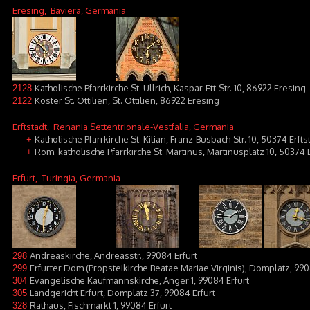
Eresing
, Baviera, Germania
Katholische Pfarrkirche St. Ullrich, Kaspar-Ett-Str. 10, 86922 Eresing
2128
Koster St. Ottilien, St. Ottilien, 86922 Eresing
2122
Erftstadt
, Renania Settentrionale-Vestfalia, Germania
Katholische Pfarrkirche St. Kilian, Franz-Busbach-Str. 10, 50374 Erfts
+
Röm. katholische Pfarrkirche St. Martinus, Martinusplatz 10, 50374 E
+
Erfurt
, Turingia, Germania
Andreaskirche, Andreasstr., 99084 Erfurt
298
Erfurter Dom (Propsteikirche Beatae Mariae Virginis), Domplatz, 990
299
Evangelische Kaufmannskirche, Anger 1, 99084 Erfurt
304
Landgericht Erfurt, Domplatz 37, 99084 Erfurt
305
Rathaus, Fischmarkt 1, 99084 Erfurt
328