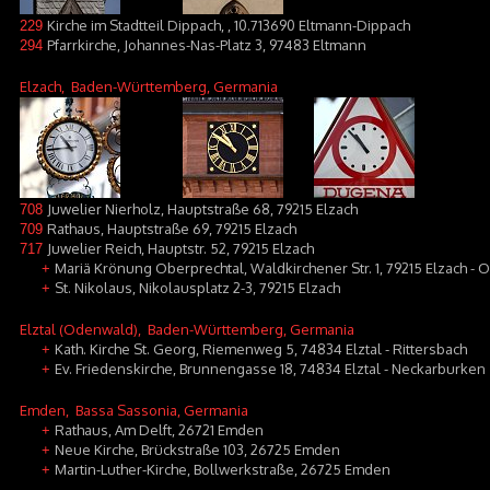
Kirche im Stadtteil Dippach, , 10.713690 Eltmann-Dippach
229
Pfarrkirche, Johannes-Nas-Platz 3, 97483 Eltmann
294
Elzach
, Baden-Württemberg, Germania
Juwelier Nierholz, Hauptstraße 68, 79215 Elzach
708
Rathaus, Hauptstraße 69, 79215 Elzach
709
Juwelier Reich, Hauptstr. 52, 79215 Elzach
717
Mariä Krönung Oberprechtal, Waldkirchener Str. 1, 79215 Elzach - 
+
St. Nikolaus, Nikolausplatz 2-3, 79215 Elzach
+
Elztal (Odenwald)
, Baden-Württemberg, Germania
Kath. Kirche St. Georg, Riemenweg 5, 74834 Elztal - Rittersbach
+
Ev. Friedenskirche, Brunnengasse 18, 74834 Elztal - Neckarburken
+
Emden
, Bassa Sassonia, Germania
Rathaus, Am Delft, 26721 Emden
+
Neue Kirche, Brückstraße 103, 26725 Emden
+
Martin-Luther-Kirche, Bollwerkstraße, 26725 Emden
+