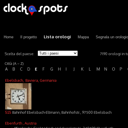
Lista orologi
Home
Il progetto
Mappa
Segnala un orologi
Scelta del paese:
7190 orologi in tu
Città (A – Z)
E
A
B
C
D
F
G
H
I
J
K
L
M
N
O
P
Ebelsbach
, Baviera, Germania
Bahnhof Ebelsbach-Eltmann, Bahnhofstr., 97500 Ebelsbach
515
Ebenfurth
, Austria