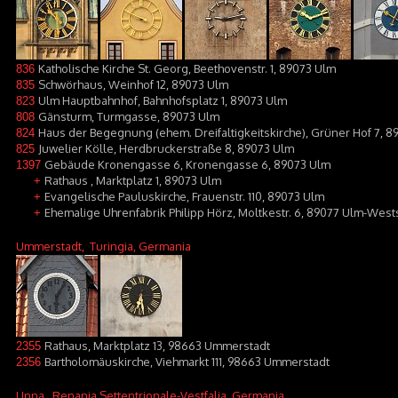
Katholische Kirche St. Georg, Beethovenstr. 1, 89073 Ulm
836
Schwörhaus, Weinhof 12, 89073 Ulm
835
Ulm Hauptbahnhof, Bahnhofsplatz 1, 89073 Ulm
823
Gänsturm, Turmgasse, 89073 Ulm
808
Haus der Begegnung (ehem. Dreifaltigkeitskirche), Grüner Hof 7, 
824
Juwelier Kölle, Herdbruckerstraße 8, 89073 Ulm
825
Gebäude Kronengasse 6, Kronengasse 6, 89073 Ulm
1397
Rathaus , Marktplatz 1, 89073 Ulm
+
Evangelische Pauluskirche, Frauenstr. 110, 89073 Ulm
+
Ehemalige Uhrenfabrik Philipp Hörz, Moltkestr. 6, 89077 Ulm-West
+
Ummerstadt
, Turingia, Germania
Rathaus, Marktplatz 13, 98663 Ummerstadt
2355
Bartholomäuskirche, Viehmarkt 111, 98663 Ummerstadt
2356
Unna
, Renania Settentrionale-Vestfalia, Germania