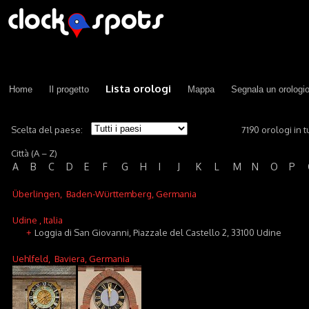
Lista orologi
Home
Il progetto
Mappa
Segnala un orologi
Scelta del paese:
7190 orologi in tu
Città (A – Z)
A
B
C
D
E
F
G
H
I
J
K
L
M
N
O
P
Überlingen
, Baden-Württemberg, Germania
Udine
, Italia
Loggia di San Giovanni, Piazzale del Castello 2, 33100 Udine
+
Uehlfeld
, Baviera, Germania