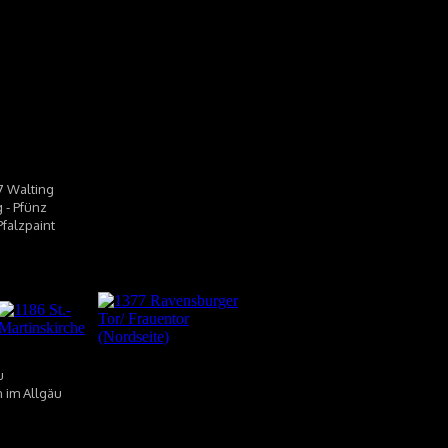
37 Walting
g - Pfünz
Pfalzpaint
u
n im Allgäu