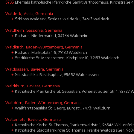
Ehemals katholische Pfarrkirche Sankt Bartholomäus, Kirchstraße 
3735
Waldeck
, Assia, Germania
Schloss Waldeck, Schloss Waldeck 1, 34513 Waldeck
+
Waldheim
, Sassonia, Germania
Rathaus, Niedermarkt 1, 04736 Waldheim
+
Waldkirch
, Baden-Württemberg, Germania
Rathaus, Marktplatz 1-5, 79183 Waldkirch
+
Stadtkirche St. Margarethen, Kirchplatz 10, 79183 Waldkirch
+
Waldsassen
, Baviera, Germania
Stiftsbasilika, Basilikaplatz, 95652 Waldsassen
+
Waldthurn
, Baviera, Germania
Katholische Pfarrkirche St. Sebastian, Vohenstraußer Str. 1, 92727 
+
Walldürn
, Baden-Württemberg, Germania
Wallfahrtsbasilika St. Georg, Burgstr., 74731 Walldürn
+
Wallenfels
, Baviera, Germania
Katholische Kirche St. Thomas, Frankenwaldstr. 1, 96346 Wallenfel
+
Katholische Stadtpfarrkirche St. Thomas, Frankenwaldstraße 1, 96
+