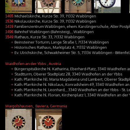
Michaelskirche, Kurze Str. 39, 71332 Waiblingen
1465
Nikolauskirche, Kurze Str. 39, 71332 Waiblingen
1536
Familienzentrum Waiblingen, ehem. Karolingerschule, Alter Postpl
1419
Bahnhof Waiblingen (Bahnsteig), , Waiblingen
1496
Rathaus, Kurze Str. 33, 71332 Waiblingen
1549
Beinsteiner Torturm, Lange Straße 1, 71334 Waiblingen
+
Historisches Rathaus, Marktplatz 4, 71332 Waiblingen
+
Ev. Ulrichskirche, Schwaikheimer Str. 5, 71336 Waiblingen - Bittenfe
+
Waidhofen an der Ybbs
, Austria
Bürgerspitalkirche hl. Katharina, Eberhard-Platz, 3340 Waidhofen 
+
Stadtturm, Oberer Stadtplatz 28, 3340 Waidhofen an der Ybbs
+
Kath. Pfarrkirche hll. Maria Magdalena und Lambert, Oberer Stadtp
+
Kath. Pfarrkirche hl. Nikolaus, Konradsheim 49, 3340 Waidhofen a
+
Kath. Pfarrkirche hl. Leonhard, , 3340 Waidhofen an der Ybbs - St.
+
Kath. Pfarrkirche hl. Florian, Kirchenplatz 1, 3340 Waidhofen an der
+
Waigolshausen
, Baviera, Germania