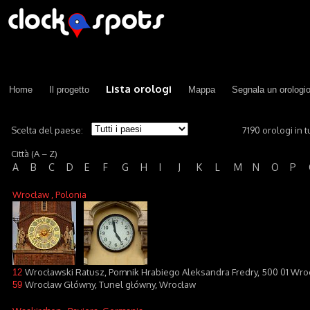
Lista orologi
Home
Il progetto
Mappa
Segnala un orologi
Scelta del paese:
7190 orologi in tu
Città (A – Z)
A
B
C
D
E
F
G
H
I
J
K
L
M
N
O
P
Wrocław
, Polonia
Wrocławski Ratusz, Pomnik Hrabiego Aleksandra Fredry, 500 01 Wro
12
Wrocław Główny, Tunel główny, Wrocław
59