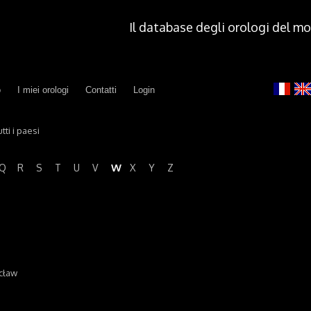
Il database degli orologi del m
o
I miei orologi
Contatti
Login
tti i paesi
W
Q
R
S
T
U
V
X
Y
Z
cław