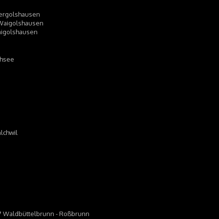
-Hergolshausen
4 Waigolshausen
 Waigolshausen
chsee
alchwil
97 Waldbüttelbrunn - Roßbrunn