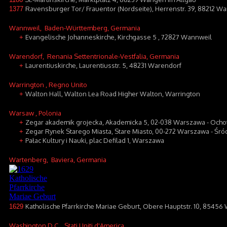
Ravensburger Tor/ Frauentor (Nordseite), Herrenstr. 39, 88212 W
1377
Wannweil
, Baden-Württemberg, Germania
Evangelische Johanneskirche, Kirchgasse 5 , 72827 Wannweil
+
Warendorf
, Renania Settentrionale-Vestfalia, Germania
Laurentiuskirche, Laurentiusstr. 5, 48231 Warendorf
+
Warrington
, Regno Unito
Walton Hall, Walton Lea Road Higher Walton, Warrington
+
Warsaw
, Polonia
Zegar akademik grojecka, Akademicka 5, 02-038 Warszawa - Ocho
+
Zegar Rynek Starego Miasta, Stare Miasto, 00-272 Warszawa - Śró
+
Pałac Kultury i Nauki, plac Defilad 1, Warszawa
+
Wartenberg
, Baviera, Germania
Katholische Pfarrkirche Mariae Geburt, Obere Hauptstr. 10, 8545
1629
Washington D.C.
, Stati Uniti d'America