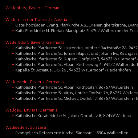
Wallenfels
, Baviera, Germania
Wallern an der Trattnach
, Austria
Datei hochladen Evang. Pfarrkirche A.B., Dreieinigkeitskirche, Evan
+
Kath. Pfarrkirche hl. Florian, Marktplatz 5, 4702 Wallern an der Trat
+
Wallersdorf
, Baviera, Germania
Katholische Pfarrkirche St. Laurentius, Mittlere Bachstraße 2A, 9452
+
Katholische Pfarrkirche St. Johann Baptist und Johann Ev., Kirchgas
+
Katholische Pfarrkirche St. Rupert, Dorfplatz 3, 94522 Wallersdorf 
+
Katholische Pfarrkirche St. Alban, Kirchenweg 4, 94522 Wallersdorf 
+
Kapelle St. Achatius, DGF26 , 94522 Wallersdorf - Haidenkofen
+
Wallerstein
, Baviera, Germania
Katholische Pfarrkirche St. Alban, Kirchplatz 1, 86757 Wallerstein
+
Katholische Pfarrkirche St. Vitus, Untere Dorfstr. 7A, 86757 Wallers
+
Katholische Pfarrkirche St. Michael, Dorfstr. 3, 86757 Wallerstein 
+
Wallgau
, Baviera, Germania
Katholische Kuratiekirche St. Jakob, Dorfplatz 8, 82499 Wallgau
+
Wallisellen
, Svizzera
Evangelisch-Reformierte Kirche, Säntisstr. 1, 8304 Wallisellen
+