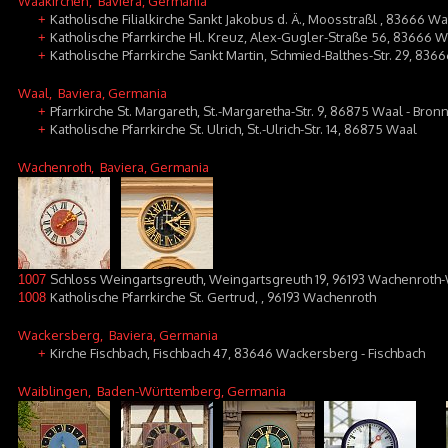
Waakirchen
, Baviera, Germania
Katholische Filialkirche Sankt Jakobus d. Ä., Moosstraßl , 83666 
+
Katholische Pfarrkirche Hl. Kreuz, Alex-Gugler-Straße 56, 83666 W
+
Katholische Pfarrkirche Sankt Martin, Schmied-Balthes-Str. 29, 83
+
Waal
, Baviera, Germania
Pfarrkirche St. Margareth, St.-Margaretha-Str. 9, 86875 Waal - Bron
+
Katholische Pfarrkirche St. Ulrich, St.-Ulrich-Str. 14, 86875 Waal
+
Wachenroth
, Baviera, Germania
Schloss Weingartsgreuth, Weingartsgreuth 19, 96193 Wachenroth
1007
Katholische Pfarrkirche St. Gertrud, , 96193 Wachenroth
1008
Wackersberg
, Baviera, Germania
Kirche Fischbach, Fischbach 47, 83646 Wackersberg - Fischbach
+
Waiblingen
, Baden-Württemberg, Germania