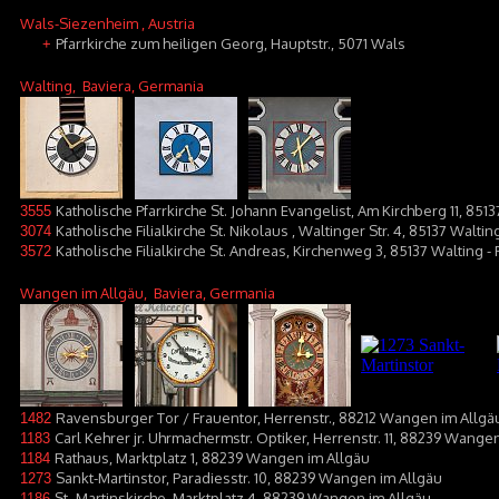
Wals-Siezenheim
, Austria
Pfarrkirche zum heiligen Georg, Hauptstr., 5071 Wals
+
Walting
, Baviera, Germania
Katholische Pfarrkirche St. Johann Evangelist, Am Kirchberg 11, 851
3555
Katholische Filialkirche St. Nikolaus , Waltinger Str. 4, 85137 Waltin
3074
Katholische Filialkirche St. Andreas, Kirchenweg 3, 85137 Walting - 
3572
Wangen im Allgäu
, Baviera, Germania
Ravensburger Tor / Frauentor, Herrenstr., 88212 Wangen im Allgä
1482
Carl Kehrer jr. Uhrmachermstr. Optiker, Herrenstr. 11, 88239 Wange
1183
Rathaus, Marktplatz 1, 88239 Wangen im Allgäu
1184
Sankt-Martinstor, Paradiesstr. 10, 88239 Wangen im Allgäu
1273
St.-Martinskirche, Marktplatz 4, 88239 Wangen im Allgäu
1186