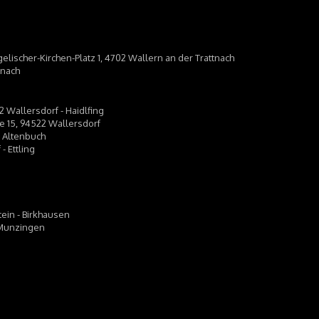
gelischer-Kirchen-Platz 1, 4702 Wallern an der Trattnach
tnach
2 Wallersdorf - Haidlfing
se 15, 94522 Wallersdorf
- Altenbuch
- Ettling
tein - Birkhausen
- Munzingen