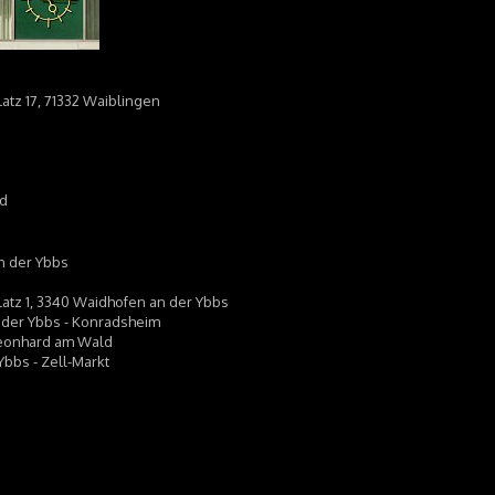
atz 17, 71332 Waiblingen
ld
an der Ybbs
latz 1, 3340 Waidhofen an der Ybbs
n der Ybbs - Konradsheim
 Leonhard am Wald
 Ybbs - Zell-Markt