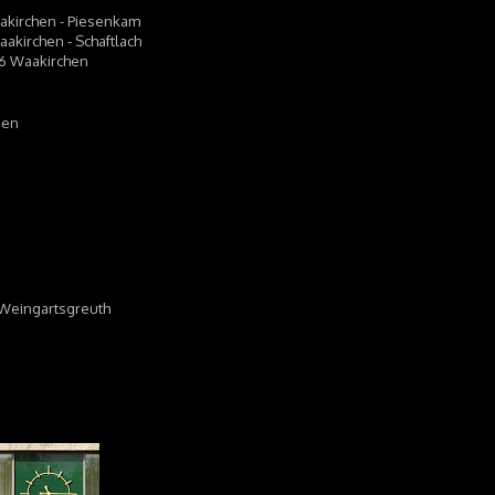
Waakirchen - Piesenkam
aakirchen - Schaftlach
666 Waakirchen
nen
-Weingartsgreuth