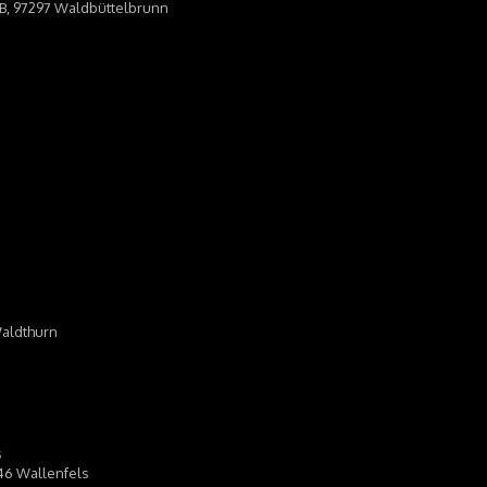
4B, 97297 Waldbüttelbrunn
Waldthurn
s
346 Wallenfels