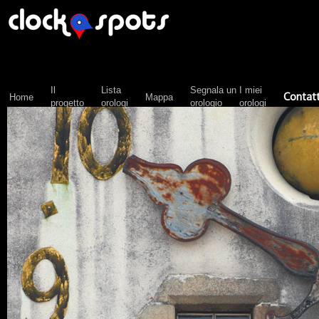
Il
Lista
Segnala un
I miei
Contatt
Home
Mappa
progetto
orologi
orologio
orologi