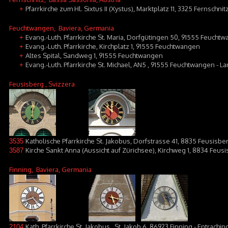
Pfarrkirche zum Hl. Sixtus II (Xystus), Marktplatz 11, 3325 Fernschnit
+
Feuchtwangen
, Baviera, Germania
Evang.-Luth. Pfarrkirche St. Maria, Dorfgütingen 50, 91555 Feucht
+
Evang.-Luth. Pfarrkirche, Kirchplatz 1, 91555 Feuchtwangen
+
Altes Spital, Sandweg 1, 91555 Feuchtwangen
+
Evang.-Luth. Pfarrkirche St. Michael, AN5 , 91555 Feuchtwangen - L
+
Feusisberg
, Svizzera
Katholische Pfarrkirche St. Jakobus, Dorfstrasse 41, 8835 Feusisbe
3535
Kirche Sankt Anna (Aussicht auf Zürichsee), Kirchweg 1, 8834 Feusi
3587
Finning
, Baviera, Germania
Kath. Pfarrkirche St. Jakobus,, St. Jakob 6, 86923 Finning - Entrachin
2104