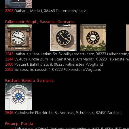
Rathaus, Markt 1, 06463 Falkenstein/Harz
3292
Falkenstein/Vogtl.
, Sassonia, Germania
Rathaus, Clara-Zetkin-Str. 3/Willy-Rudert-Platz, 08223 Falkenstei
2243
Ev.-luth. Kirche Zum Heiligen Kreuz, Am Markt 1, 08223 Falkenstei
2244
Postamt, Bahnhofstr. 8, 08223 Falkenstein/Vogtland
1400
Schloss, Schlossstr. 1, 08223 Falkenstein/Vogtland
2282
Farchant
, Baviera, Germania
Katholische Pfarrkirche St. Andreas, Schulstr. 4, 82490 Farchant
2646
Fécamp
, Francia
Abbaye de la Trinité (horloge astronomique, 1667, INNEN), 15 Rue
+