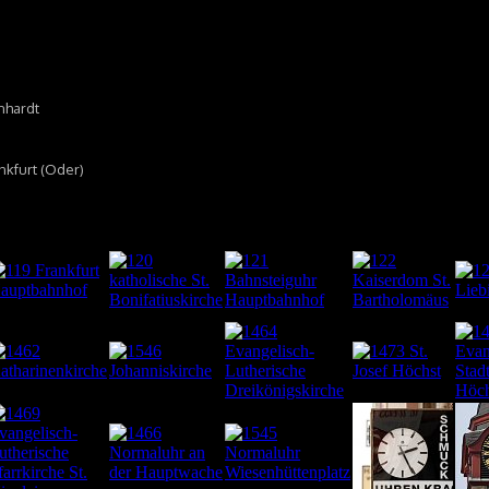
onhardt
nkfurt (Oder)