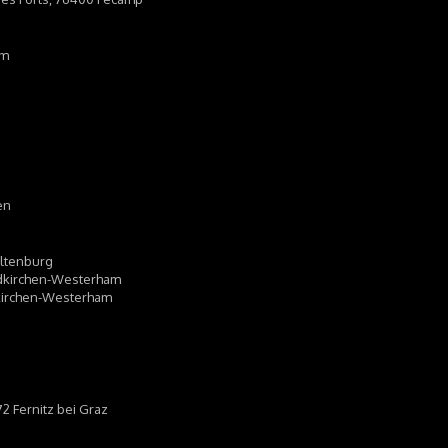
im
en
Altenburg
eldkirchen-Westerham
ldkirchen-Westerham
72 Fernitz bei Graz