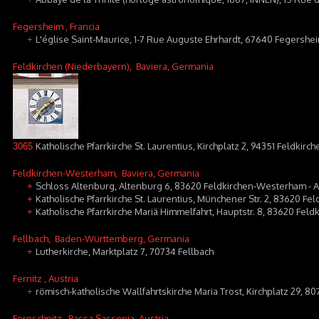
Fegersheim
, Francia
L'église Saint-Maurice, 1-7 Rue Auguste Ehrhardt, 67640 Fegershe
+
Feldkirchen (Niederbayern)
, Baviera, Germania
Katholische Pfarrkirche St. Laurentius, Kirchplatz 2, 94351 Feldkirch
3065
Feldkirchen-Westerham
, Baviera, Germania
Schloss Altenburg, Altenburg 6, 83620 Feldkirchen-Westerham - 
+
Katholische Pfarrkirche St. Laurentius, Münchener Str. 2, 83620 F
+
Katholische Pfarrkirche Mariä Himmelfahrt, Hauptstr. 8, 83620 Fe
+
Fellbach
, Baden-Württemberg, Germania
Lutherkirche, Marktplatz 7, 70734 Fellbach
+
Fernitz
, Austria
römisch-katholische Wallfahrtskirche Maria Trost, Kirchplatz 29, 80
+
Fernschnitz
, Bassa Sassonia, Austria