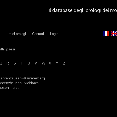
Il database degli orologi del m
o
I miei orologi
Contatti
Login
tti i paesi
Q
R
S
T
U
V
W
X
Y
Z
777 Fahrenzausen - Kammerberg
7 Fahrenzhausen - Viehbach
usen - Jarzt