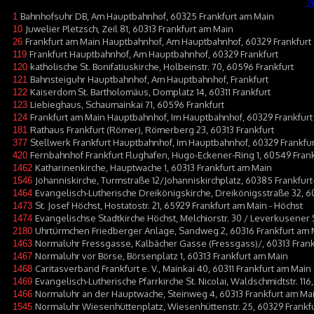
Bahnhofsuhr DB, Am Hauptbahnhof, 60325 Frankfurt am Main
1
Juwelier Pletzsch, Zeil 81, 60313 Frankfurt am Main
10
Frankfurt am Main Hauptbahnhof, Am Hauptbahnhof, 60329 Frankfurt
26
Frankfurt Hauptbahnhof, Am Hauptbahnhof, 60329 Frankfurt
119
katholische St. Bonifatiuskirche, Holbeinstr. 70, 60596 Frankfurt
120
Bahnsteiguhr Hauptbahnhof, Am Hauptbahnhof, Frankfurt
121
Kaiserdom St. Bartholomäus, Domplatz 14, 60311 Frankfurt
122
Liebieghaus, Schaumainkai 71, 60596 Frankfurt
123
Frankfurt am Main Hauptbahnhof, Im Hauptbahnhof, 60329 Frankfurt
124
Rathaus Frankfurt (Römer), Römerberg 23, 60313 Frankfurt
181
Stellwerk Frankfurt Hauptbahnhof, Im Hauptbahnhof, 60329 Frankfur
377
Fernbahnhof Frankfurt Flughafen, Hugo-Eckener-Ring 1, 60549 Frank
420
Katharinenkirche, Hauptwache 1, 60313 Frankfurt am Main
1462
Johanniskirche, Turmstraße 12/Johanniskirchplatz, 60385 Frankfur
1546
Evangelisch-Lutherische Dreikönigskirche, Dreikönigsstraße 32, 6
1464
St. Josef Höchst, Hostatostr. 21, 65929 Frankfurt am Main - Höchst
1473
Evangelischse Stadtkirche Höchst, Melchiorstr. 30 / Leverkusener S
1474
Uhrtürmchen Friedberger Anlage, Sandweg 2, 60316 Frankfurt am 
2180
Normaluhr Fressgasse, Kalbächer Gasse (Fressgass)/, 60313 Frank
1463
Normaluhr vor Börse, Börsenplatz 1, 60313 Frankfurt am Main
1467
Caritasverband Frankfurt e. V., Mainkai 40, 60311 Frankfurt am Main
1468
Evangelisch-Lutherische Pfarrkirche St. Nicolai, Waldschmidtstr. 11
1469
Normaluhr an der Hauptwache, Steinweg 4, 60313 Frankfurt am Ma
1466
Normaluhr Wiesenhüttenplatz, Wiesenhüttenstr. 25, 60329 Frankf
1545