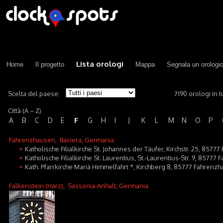
Lista orologi
Home
Il progetto
Mappa
Segnala un orologi
Scelta del paese:
7190 orologi in tu
Città (A – Z)
F
A
B
C
D
E
G
H
I
J
K
L
M
N
O
P
Fahrenzhausen
, Baviera, Germania
Katholische Filialkirche St. Johannes der Täufer, Kirchstr. 25, 85
+
Katholische Filialkirche St. Laurentius, St.-Laurentius-Str. 9, 8577
+
Kath. Pfarrkirche Mariä Himmelfahrt *, Kirchberg 8, 85777 Fahrenzha
+
Falkenstein (Harz)
, Sassonia-Anhalt, Germania