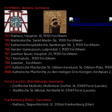
Forchheim
, Baviera, Germania
Rathaus, Hauptstr. 14, 91301 Forchheim
763
Martinskirche, Sankt-Martin-Str., 91301 Forchheim
765
Katharinenhospitalkirche, Bamberger Str. 3, 91301 Forchheim
762
Herder-Gymnasium, Luitpoldstr. 1, 91301 Forchheim
766
Juwelier Bauer, Hauptstr. 25, 91301 Forchheim
767
? Normaluhr, , 91301 Forchheim
781
Juwelier, , Forchheim
764
katholische Pfarrkirche St. Ottilien Kersbach, St.-Ottilien-Platz, 91
1075
Katholische Pfarrkirche zu den Heiligen Drei Königen, Kirchplatz 2,
3696
Forst (Lausitz)
, Brandeburgo, Germania
Dorfkirche Mulknitz, Mulknitzer Dorfstr. 14, 03149 Forst (Lausitz)
+
Stadtkirche St. Nikolai, Am Markt 16, 03149 Forst (Lausitz)
+
Frankenberg (Eder)
, Germania
Rathaus, Stapenhorststr. 12, 35066 Frankenberg (Eder)
+