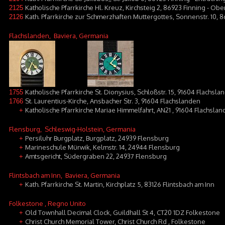
Katholische Pfarrkirche Hl. Kreuz, Kirchsteig 2, 86923 Finning - Obe
2125
Kath. Pfarrkirche zur Schmerzhaften Muttergottes, Sonnenstr. 10, 8
2126
Flachslanden
, Baviera, Germania
Katholische Pfarrkirche St. Dionysius, Schloßstr. 15, 91604 Flachsla
1755
St. Laurentius-Kirche, Ansbacher Str. 3, 91604 Flachslanden
1766
Katholische Pfarrkirche Mariae Himmelfahrt, AN21 , 91604 Flachsl
+
Flensburg
, Schleswig-Holstein, Germania
Persiluhr Burgplatz, Burgplatz, 24939 Flensburg
+
Marineschule Mürwik, Kelmstr. 14, 24944 Flensburg
+
Amtsgericht, Südergraben 22, 24937 Flensburg
+
Flintsbach am Inn
, Baviera, Germania
Kath. Pfarrkirche St. Martin, Kirchplatz 5, 83126 Flintsbach am Inn
+
Folkestone
, Regno Unito
Old Townhall Decimal Clock, Guildhall St 4, CT20 1DZ Folkestone
+
Christ Church Memorial Tower, Christ Church Rd , Folkestone
+