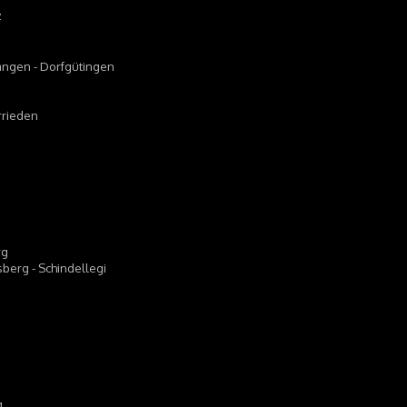
z
wangen - Dorfgütingen
arrieden
rg
sberg - Schindellegi
g