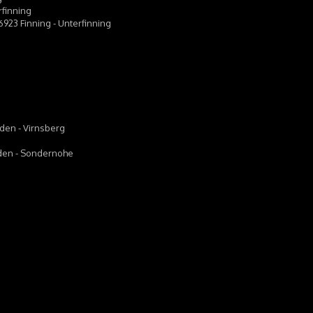
rfinning
6923 Finning - Unterfinning
nden - Virnsberg
anden - Sondernohe