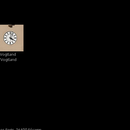
n/Vogtland
n/Vogtland
 des Forts, 76400 Fécamp