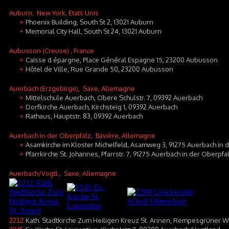
Auburn
, New York, Etats Unis
Phoenix Building, South St 2, 13021 Auburn
+
Memorial City Hall, South St 24, 13021 Auburn
+
Aubusson (Creuse)
, France
Caisse d épargne, Place Général Espagne 15, 23200 Aubusson
+
Hôtel de Ville, Rue Grande 50, 23200 Aubusson
+
Auerbach (Erzgebirge)
, Saxe, Allemagne
Mittelschule Auerbach, Obere Schulstr. 7, 09392 Auerbach
+
Dorfkirche Auerbach, Kirchsteig 1, 09392 Auerbach
+
Rathaus, Hauptstr. 83, 09392 Auerbach
+
Auerbach in der Oberpfalz
, Bavière, Allemagne
Asamkirche im Kloster Michelfeld, Asamweg 3, 91275 Auerbach in d
+
Pfarrkirche St. Johannes, Pfarrstr. 7, 91275 Auerbach in der Oberpfa
+
Auerbach/Vogtl.
, Saxe, Allemagne
Kath. Stadtkirche Zum Heiligen Kreuz St. Annen, Rempesgrüner 
2212