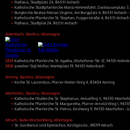
Rathaus, Stadtplatz 24, 86551 Aichach
+
Katholische Stadtpfarrkirche Mariä Himmelfahrt, Danhauserplatz 3,
+
Burgkirche Beatae Mariae Virginis, Am Burgplatz 4, 86551 Aichach 
+
Katholische Pfarrkirche St. Stephan, Fuggerstraße 4, 86551 Aichach
+
Rathaus, Stadtplat 24, 86551 Aichach
+
Aidenbach
, Bavière, Allemagne
Katholische Pfarrkirche St. Agatha, Vilshofener Str. 12, 94501 Aiden
3419
Juwelier Sigl Müller, Marktplatz 19, 94501 Aidenbach
3416
Ainring
, Bavière, Allemagne
Kirche St. Laurentius, Pfarrer-Reiter-Weg 4, 83404 Ainring
+
Aiterhofen
, Bavière, Allemagne
Katholische Filialkirche St. Stephanus, Amselfing 5, 94330 Aiterhof
+
Katholische Pfarrkirche St. Margaretha, Pfarrer-Arnold-Weg 1, 9433
+
Katholische Pfarrkirche St. Petrus, Kirchweg 9, 94330 Aiterhofen - G
+
Aitrach
, Bade-Wurtemberg, Allemagne
St. Gordianus und Epimachus, Kirchgässle , 88319 Aitrach
+