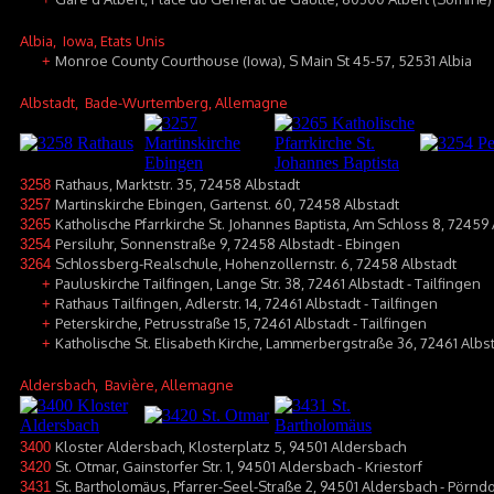
Albia
, Iowa, Etats Unis
Monroe County Courthouse (Iowa), S Main St 45-57, 52531 Albia
+
Albstadt
, Bade-Wurtemberg, Allemagne
Rathaus, Marktstr. 35, 72458 Albstadt
3258
Martinskirche Ebingen, Gartenst. 60, 72458 Albstadt
3257
Katholische Pfarrkirche St. Johannes Baptista, Am Schloss 8, 72459 
3265
Persiluhr, Sonnenstraße 9, 72458 Albstadt - Ebingen
3254
Schlossberg-Realschule, Hohenzollernstr. 6, 72458 Albstadt
3264
Pauluskirche Tailfingen, Lange Str. 38, 72461 Albstadt - Tailfingen
+
Rathaus Tailfingen, Adlerstr. 14, 72461 Albstadt - Tailfingen
+
Peterskirche, Petrusstraße 15, 72461 Albstadt - Tailfingen
+
Katholische St. Elisabeth Kirche, Lammerbergstraße 36, 72461 Albst
+
Aldersbach
, Bavière, Allemagne
Kloster Aldersbach, Klosterplatz 5, 94501 Aldersbach
3400
St. Otmar, Gainstorfer Str. 1, 94501 Aldersbach - Kriestorf
3420
St. Bartholomäus, Pfarrer-Seel-Straße 2, 94501 Aldersbach - Pörndo
3431