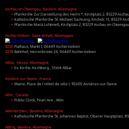
Aschau im Chiemgau
, Bavière, Allemagne
Pfarrkirche Zur Darstellung des Herrn *, Kirchplatz 2, 83229 Asch
+
Katholische Pfarrkirche St. Michael Sachrang, Kirchstr. 15, 83229 A
+
Pfarrkirche Mariä Lichtmeß, Kirchplatz 2, 83229 Aschau im Chiemga
+
Aschersleben
, Saxe-Anhalt, Allemagne
Rathaus, Markt 1, 06449 Aschersleben
3216
Bahnhof, Herrenbreite 24, 06449 Aschersleben
3238
Aßlar
, Hesse, Allemagne
Ev. Kirche, Kirchberg , 35614 Aßlar
+
Asnière-sur-Seine
, France
Mairie, Place de l Hôtel de ville 1, 92600 Asnières-sur-Seine
+
Atlin
, Canada
Public Clock, Pearl Ave , Atlin
+
Attenkirchen
, Bavière, Allemagne
Katholische Pfarrkirche St. Johannes Baptist, Oberer Hauptplatz, 8
+
Atting
, Bavière, Allemagne