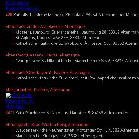
Katholische Kirche Maineck, Kirchplatz, 96264 Altenkunstadt-Maine
426
Altenmarkt an der Alz
, Bavière, Allemagne
Kloster Baumburg (St. Margaretha), Baumburg 28, 83352 Altenmar
+
St. Ägidius, Hauptstraße 28A, 83352 Altenmarkt
+
Katholische Filialkirche St. Jakobus d. Ä., Forster Str. , 83352 Alte
+
Altenstadt (Hessen)
, Hesse, Allemagne
Evangelische St.-Nikolai-Kirche, Stammheimer Str. 6, 63674 Altens
+
Altenstadt (Oberbayern)
, Bavière, Allemagne
Katholische Pfarrkirche St. Michael, seit 1966 päpstliche Basilica mi
+
Altfraunhofen
, Bavière, Allemagne
Kath. Pfarrkirche St. Nikolaus, Hauptstr. 5, 84169 Altfraunhofen
3471
Althengstett
, Bade-Wurtemberg, Allemagne
Waldenserkirche Neuhengstett, Möttlinger Str. 4, 75382 Althengst
+
Markuskirche, Kirchgasse 6, 75382 Althengstett
+