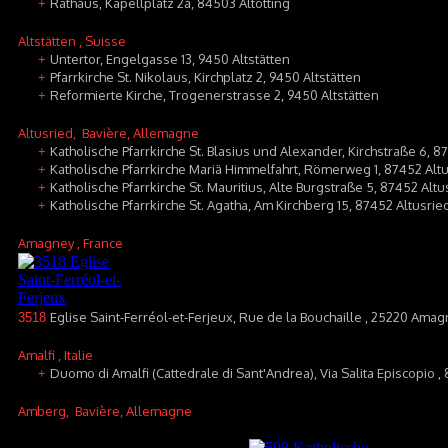
Rathaus, Kapellplatz 2a, 84503 Altötting
+
Altstätten
, Suisse
Untertor, Engelgasse 13, 9450 Altstätten
+
Pfarrkirche St. Nikolaus, Kirchplatz 2, 9450 Altstätten
+
Reformierte Kirche, Trogenerstrasse 2, 9450 Altstätten
+
Altusried
, Bavière, Allemagne
Katholische Pfarrkirche St. Blasius und Alexander, Kirchstraße 6, 8
+
Katholische Pfarrkirche Mariä Himmelfahrt, Römerweg 1, 87452 Altu
+
Katholische Pfarrkirche St. Mauritius, Alte Burgstraße 5, 87452 Al
+
Katholische Pfarrkirche St. Agatha, Am Kirchberg 15, 87452 Altusri
+
Amagney
, France
Eglise Saint-Ferréol-et-Ferjeux, Rue de la Bouchaille , 25220 Ama
3518
Amalfi
, Italie
Duomo di Amalfi (Cattedrale di Sant'Andrea), Via Salita Episcopio , 
+
Amberg
, Bavière, Allemagne