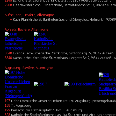
Ev. Kirche St. Laurentius, Kirchplatz 7, 08209 Auerbach/Vogtland
2245
Geschwister Scholl Oberschule, Bertolt-Brecht-Str. 17, 08209 Aue
2208
Aufhausen
, Bavière, Allemagne
Kath. Pfarrkirche St. Bartholomäus und Dionysius, Hofmark 1, 9308
+
Aufseß
, Bavière, Allemagne
Evangelisch-lutherische Pfarrkirche, Schloßberg 92, 91347 Aufseß
3348
Katholische Pfarrkirche St. Matthäus, Bergstraße 9, 91347 Aufseß -
3340
Augsburg
, Bavière, Allemagne
Hohe Domkirche Unserer Lieben Frau zu Augsburg (Nebengebäude),
197
?, , Augsburg
198
Perlachturm, Rathausplatz 6, 86150 Augsburg
199
Katholische Stadtpfarrkirche Basilika St. Ulrich und Afra, Kitzenmar
828