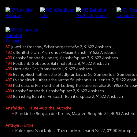
Juwelier Rossow, Schaitbergerstraße 2, 91522 Ansbach
87
öffentliche Uhr, Promenda/Maximilianstr., 91522 Ansbach
492
Bahnhof Ansbach (innen), Bahnhofsplatz 2, 91522 Ansbach
493
Postbank-Gebäude, Bahnhofsplatz 8, 91522 Ansbach
494
Herrieder Tor, Promenade 1, 91522 Ansbach
495
Evangelisch-lutherische Stadtpfarrkirche St. Gumbertus, Gumbertus
496
Evangelisch-lutherische Kirche St. Johannis, Luisenstr. 2, 91522 Ans
497
Katholische Pfarrkirche St. Ludwig, Karolinenstraße 30, 91522 Ansba
498
Bahnhof Ansbach, Bahnhofsplatz 2, 91522 Ansbach
499
Bahnsteig Bahnhof Ansbach, Bahnhofsplatz 2, 91522 Ansbach
500
Ansfelden
, Haute-Autriche, Autriche
Pfarrkirche Berg an der Krems, Mayr-zu-Berg-Str. 24, 4053 Ansfeld
+
Antalya
, Turqie
Kalekapısı Saat Kulesi, Tuzcular Mh., İmaret Sk 22, 07100 Muratpaş
+