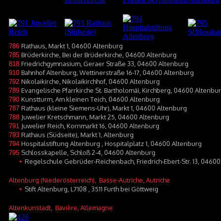
Rathaus, Markt 1, 04600 Altenburg
786
Brüderkirche, Bei der Brüderkirche, 04600 Altenburg
785
Friedrichgymnasium, Geraer Straße 33, 04600 Altenburg
818
Bahnhof Altenburg, Wettinerstraße 16-17, 04600 Altenburg
910
Nikolaikirche, Nikolaikirchhof, 04600 Altenburg
792
Evangelische Pfarrkirche St. Bartholomäi, Kirchberg, 04600 Altenbu
789
Kunstturm, Am kleinen Teich, 04600 Altenburg
790
Rathaus (kleine Siemens-Uhr), Markt 1, 04600 Altenburg
787
Juwelier Kretschmann, Markt 25, 04600 Altenburg
788
Juwelier Reich, Kornmarkt 16, 04600 Altenburg
791
Rathaus (Südseite), Markt 1, Altenburg
793
Hospitalstiftung Altenburg , Hospitalplatz 1, 04600 Altenburg
794
Schlosskapelle, Schloß 2-4, 04600 Altenburg
795
Regelschule Gebrüder-Reichenbach, Friedrich-Ebert-Str. 13, 0460
+
Altenburg (Niederösterreich)
, Basse-Autriche, Autriche
Stift Altenburg, L7108 , 3511 Furth bei Göttweig
+
Altenkunstadt
, Bavière, Allemagne