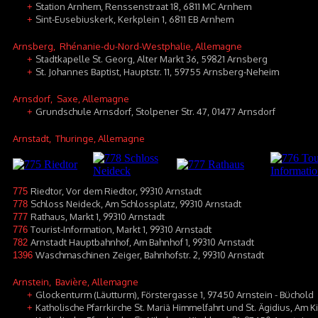
Station Arnhem, Renssenstraat 18, 6811 MC Arnhem
+
Sint-Eusebiuskerk, Kerkplein 1, 6811 EB Arnhem
+
Arnsberg
, Rhénanie-du-Nord-Westphalie, Allemagne
Stadtkapelle St. Georg, Alter Markt 36, 59821 Arnsberg
+
St. Johannes Baptist, Hauptstr. 11, 59755 Arnsberg-Neheim
+
Arnsdorf
, Saxe, Allemagne
Grundschule Arnsdorf, Stolpener Str. 47, 01477 Arnsdorf
+
Arnstadt
, Thuringe, Allemagne
Riedtor, Vor dem Riedtor, 99310 Arnstadt
775
Schloss Neideck, Am Schlossplatz, 99310 Arnstadt
778
Rathaus, Markt 1, 99310 Arnstadt
777
Tourist-Information, Markt 1, 99310 Arnstadt
776
Arnstadt Hauptbahnhof, Am Bahnhof 1, 99310 Arnstadt
782
Waschmaschinen Zeiger, Bahnhofstr. 2, 99310 Arnstadt
1396
Arnstein
, Bavière, Allemagne
Glockenturm (Läutturm), Förstergasse 1, 97450 Arnstein - Büchold
+
Katholische Pfarrkirche St. Mariä Himmelfahrt und St. Ägidius, Am 
+