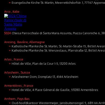
Evangelische Kirche St. Martin, Meerrettichdorfstr. 1, 77767 Appenw
+
Arco
, Italie
Chiesa Parrocchiale di Santa Maria Assunta, Piazza Canoniche 6, 3
5024
Aresing
, Bavière, Allemagne
Katholische Pfarrkirche St. Martin, St.-Martin-Straße 15, 86561 Aresi
+
Katholische Pfarrkirche St. Wenzeslaus, Pfarrstraße 12, 86561 Are
+
Arles
, France
Hôtel de Ville, Plan de la Cour 1-5, 13200 Arles
+
Arlesheim
, Suisse
Arlesheimer Dom, Domplatz 13, 4144 Arlesheim
+
Armentières
, France
Hotel de Ville, 4 Place Géneral de Gaulle, 59280 Armentières
+
Arnhem
, Pays-Bas
Oud-hoofdkantoor Westermeijer, Jansbuitensingel 5, 6811 AA Arn
+