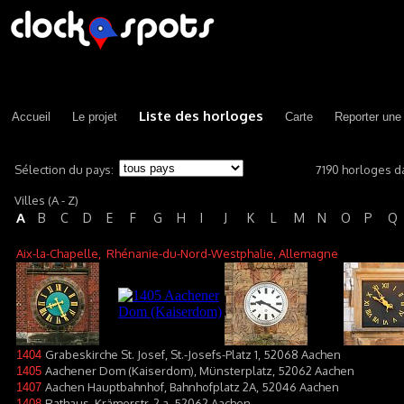
Liste des horloges
Accueil
Le projet
Carte
Reporter une
Sélection du pays:
7190 horloges d
Villes (A - Z)
A
B
C
D
E
F
G
H
I
J
K
L
M
N
O
P
Q
Aix-la-Chapelle
, Rhénanie-du-Nord-Westphalie, Allemagne
Grabeskirche St. Josef, St.-Josefs-Platz 1, 52068 Aachen
1404
Aachener Dom (Kaiserdom), Münsterplatz, 52062 Aachen
1405
Aachen Hauptbahnhof, Bahnhofplatz 2A, 52046 Aachen
1407
Rathaus, Krämerstr. 2 a, 52062 Aachen
1408