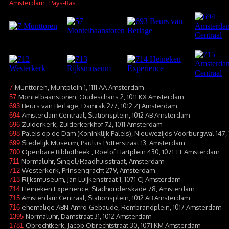
Amsterdam
, Pays-Bas
Munttoren, Muntplein 1, 1111 AA Amsterdam
7
Montelbaanstoren, Oudeschans 2, 1011 KX Amsterdam
57
Beurs van Berlage, Damrak 277, 1012 ZJ Amsterdam
693
Amsterdam Centraal, Stationsplein, 1012 AB Amsterdam
694
Zuiderkerk, Zuiderkerkhof 72, 1011 Amsterdam
696
Paleis op de Dam (Koninklijk Paleis), Nieuwezijds Voorburgwal 147,
698
Stedelijk Museum, Paulus Potterstraat 13, Amsterdam
699
Openbare Bibliotheek , Roelof Hartplein 430, 1071 TT Amsterdam
700
Normaluhr, Singel/Raadhuisstraat, Amsterdam
711
Westerkerk, Prinsengracht 279, Amsterdam
712
Rijksmuseum, Jan Luijkenstraat 1, 1071 CJ Amsterdam
713
Heineken Experience, Stadhouderskade 78, Amsterdam
714
Amsterdam Centraal, Stationsplein, 1012 AB Amsterdam
715
ehemalige ABN-Amro-Gebäude, Rembrandplein, 1017 Amsterdam
716
Normaluhr, Damstraat 31, 1012 Amsterdam
1395
Obrechtkerk, Jacob Obrechtstraat 30, 1071 KM Amsterdam
1781