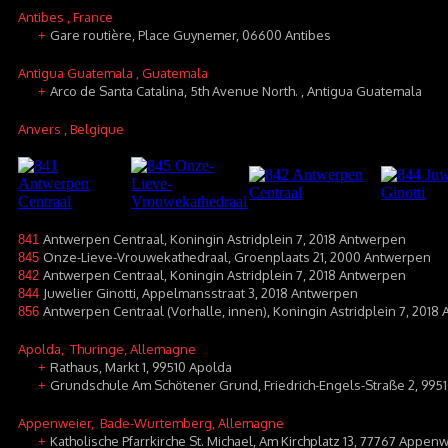
Antibes
, France
Gare routière, Place Guynemer, 06600 Antibes
+
Antigua Guatemala
, Guatemala
Arco de Santa Catalina, 5th Avenue North. , Antigua Guatemala
+
Anvers
, Belgique
Antwerpen Centraal, Koningin Astridplein 7, 2018 Antwerpen
841
Onze-Lieve-Vrouwekathedraal, Groenplaats 21, 2000 Antwerpen
845
Antwerpen Centraal, Koningin Astridplein 7, 2018 Antwerpen
842
Juwelier Ginotti, Appelmansstraat 3, 2018 Antwerpen
844
Antwerpen Centraal (Vorhalle, innen), Koningin Astridplein 7, 2018
856
Apolda
, Thuringe, Allemagne
Rathaus, Markt 1, 99510 Apolda
+
Grundschule Am Schötener Grund, Friedrich-Engels-Straße 2, 995
+
Appenweier
, Bade-Wurtemberg, Allemagne
Katholische Pfarrkirche St. Michael, Am Kirchplatz 13, 77767 Appen
+