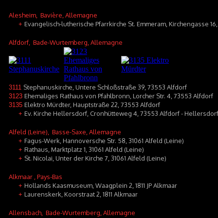
Alesheim
, Bavière, Allemagne
Evangelisch-lutherische Pfarrkirche St. Emmeram, Kirchengasse 16
+
Alfdorf
, Bade-Wurtemberg, Allemagne
Stephanuskirche, Untere Schloßstraße 39, 73553 Alfdorf
3111
Ehemaliges Rathaus von Pfahlbronn, Lorcher Str. 4, 73553 Alfdorf
3123
Elektro Mürdter, Hauptstraße 22, 73553 Alfdorf
3135
Ev. Kirche Hellersdorf, Cronhütteweg 4, 73553 Alfdorf - Hellersdor
+
Alfeld (Leine)
, Basse-Saxe, Allemagne
Fagus-Werk, Hannoversche Str. 58, 31061 Alfeld (Leine)
+
Rathaus, Marktplatz 1, 31061 Alfeld (Leine)
+
St. Nicolai, Unter der Kirche 7, 31061 Alfeld (Leine)
+
Alkmaar
, Pays-Bas
Hollands Kaasmuseum, Waagplein 2, 1811 JP Alkmaar
+
Laurenskerk, Koorstraat 2, 1811 Alkmaar
+
Allensbach
, Bade-Wurtemberg, Allemagne