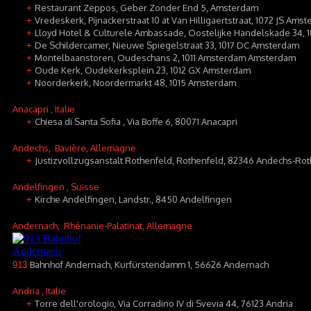
Restaurant Zeppos, Geber Zonder End 5, Amsterdam
+
Vredeskerk, Pijnackerstraat 10 at Van Hilligaertstraat, 1072 JS Ams
+
Lloyd Hotel & Culturele Ambassade, Oostelijke Handelskade 34, 
+
De Schildercamer, Nieuwe Spiegelstraat 33, 1017 DC Amsterdam
+
Montelbaanstoren, Oudeschans 2, 1011 Amsterdam Amsterdam
+
Oude Kerk, Oudekerksplein 23, 1012 GX Amsterdam
+
Noorderkerk, Noordermarkt 48, 1015 Amsterdam
+
Anacapri
, Italie
Chiesa di Santa Sofia , Via Boffe 6, 80071 Anacapri
+
Andechs
, Bavière, Allemagne
Justizvollzugsanstalt Rothenfeld, Rothenfeld, 82346 Andechs-Ro
+
Andelfingen
, Suisse
Kirche Andelfingen, Landstr., 8450 Andelfingen
+
Andernach
, Rhénanie-Palatinat, Allemagne
Bahnhof Andernach, Kurfürstendamm 1, 56626 Andernach
913
Andria
, Italie
Torre dell'orologio, Via Corradino IV di Svevia 44, 76123 Andria
+