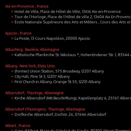
Aix-en-Provence
, France
Hotel de Ville, Place de Hôtel de Ville, 13616 Aix-en-Provence
+
Tour de l'Horloge, Place de l'Hôtel de ville 2, 13604 Aix En Provenc
+
École Nationale Supérieure des Arts et Métiers , Cours des Arts et
+
Ajaccio
, France
La Poste, 13 Cours Napoléon, 20000 Ajaccio
+
Albaching
, Bavière, Allemagne
Katholische Pfarrkirche St. Nikolaus *, Hohenlindener Str. 1, 83544
+
Albany
, New York, Etats Unis
(former) Union Station, 575 Broadway, 12207 Albany
+
City Hall, Pine St 3, 12207 Albany
+
First Church in Albany, Orange St 55, 12210 Albany
+
Albersdorf
, Thuringe, Allemagne
Kirche Albersdorf (Mit Beschriftung), Kapellenplatz 6, 25767 Alber
+
Albersdorf (Thüringen)
, Thuringe, Allemagne
Dorfkirche Albersdorf, Dorfstr. 26, 07646 Albersdorf
+
Albert
, France
Gare d'Albert, Place du Général de Gaulle, 80300 Albert (Somme)
+