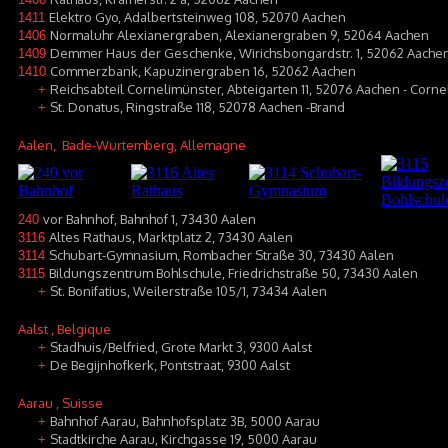
Elektro Gyo, Adalbertsteinweg 108, 52070 Aachen
1411
Normaluhr Alexianergraben, Alexianergraben 9, 52064 Aachen
1406
Demmer Haus der Geschenke, Wirichsbongardstr. 1, 52062 Aache
1409
Commerzbank, Kapuzinergraben 16, 52062 Aachen
1410
Reichsabteil Cornelimünster, Abteigarten 11, 52076 Aachen - Corn
+
St. Donatus, Ringstraße 118, 52078 Aachen -Brand
+
Aalen
, Bade-Wurtemberg, Allemagne
vor Bahnhof, Bahnhof 1, 73430 Aalen
240
Altes Rathaus, Marktplatz 2, 73430 Aalen
3116
Schubart-Gymnasium, Rombacher Straße 30, 73430 Aalen
3114
Bildungszentrum Bohlschule, Friedrichstraße 50, 73430 Aalen
3115
St. Bonifatius, Weilerstraße 105/1, 73434 Aalen
+
Aalst
, Belgique
Stadhuis/Belfried, Grote Markt 3, 9300 Aalst
+
De Begijnhofkerk, Pontstraat, 9300 Aalst
+
Aarau
, Suisse
Bahnhof Aarau, Bahnhofsplatz 3B, 5000 Aarau
+
Stadtkirche Aarau, Kirchgasse 19, 5000 Aarau
+