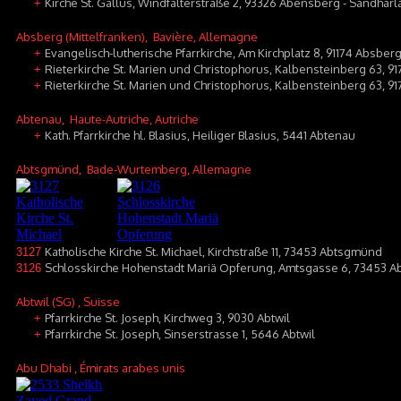
Kirche St. Gallus, Windfalterstraße 2, 93326 Abensberg - Sandhar
+
Absberg (Mittelfranken)
, Bavière, Allemagne
Evangelisch-lutherische Pfarrkirche, Am Kirchplatz 8, 91174 Absber
+
Rieterkirche St. Marien und Christophorus, Kalbensteinberg 63, 9
+
Rieterkirche St. Marien und Christophorus, Kalbensteinberg 63, 9
+
Abtenau
, Haute-Autriche, Autriche
Kath. Pfarrkirche hl. Blasius, Heiliger Blasius, 5441 Abtenau
+
Abtsgmünd
, Bade-Wurtemberg, Allemagne
Katholische Kirche St. Michael, Kirchstraße 11, 73453 Abtsgmünd
3127
Schlosskirche Hohenstadt Mariä Opferung, Amtsgasse 6, 73453 
3126
Abtwil (SG)
, Suisse
Pfarrkirche St. Joseph, Kirchweg 3, 9030 Abtwil
+
Pfarrkirche St. Joseph, Sinserstrasse 1, 5646 Abtwil
+
Abu Dhabi
, Émirats arabes unis