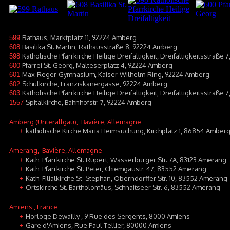
Rathaus, Marktplatz 11, 92224 Amberg
599
Basilika St. Martin, Rathausstraße 8, 92224 Amberg
608
Katholische Pfarrkirche Heilige Dreifaltigkeit, Dreifaltigkeitsstraße
598
Pfarrei St. Georg, Malteserplatz 4, 92224 Amberg
600
Max-Reger-Gymnasium, Kaiser-Wilhelm-Ring, 92224 Amberg
601
Schulkirche, Franziskanergasse, 92224 Amberg
602
Katholische Pfarrkirche Heilige Dreifaltigkeit, Dreifaltigkeitsstraße
603
Spitalkirche, Bahnhofstr. 7, 92224 Amberg
1557
Amberg (Unterallgäu)
, Bavière, Allemagne
katholische Kirche Mariä Heimsuchung, Kirchplatz 1, 86854 Amber
+
Amerang
, Bavière, Allemagne
Kath. Pfarrkirche St. Rupert, Wasserburger Str. 7A, 83123 Amerang
+
Kath. Pfarrkirche St. Peter, Chiemgaustr. 47, 83552 Amerang
+
Kath. Filialkirche St. Stephan, Oberndorffer Str. 10, 83552 Amerang
+
Ortskirche St. Bartholomäus, Schnaitseer Str. 6, 83552 Amerang
+
Amiens
, France
Horloge Dewailly , 9 Rue des Sergents, 8000 Amiens
+
Gare d'Amiens, Rue Paul Tellier, 80000 Amiens
+