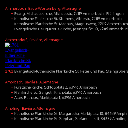
Ammerbuch
, Bade-Wurtemberg, Allemagne
Evang. Michaelskirche, Michaelstr., 72119 Ammerbuch - Pfäffingen
+
Katholische Filialkirche St. Klemens, Aiblestr., 72119 Ammerbuch
+
Katholische Pfarrkirche St. Magnus, Magnusweg, 72119 Ammerbuch 
+
Evangelische Heilig-Kreuz-Kirche, Jesinger Str. 10, 72119 Ammerbu
+
Ammerndorf
, Bavière, Allemagne
Evangelisch-lutherische Pfarrkirche St. Peter und Pau, Steingruber
1761
Amorbach
, Bavière, Allemagne
Fürstliche Kirche, Schloßplatz 2, 63916 Amorbach
+
Pfarrkirche St. Gangolf, Kirchplatz, 63916 Amorbach
+
Altes Rathaus, Marktplatz 1, 63916 Amorbach
+
Ampfing
, Bavière, Allemagne
Katholische Pfarrkirche St. Margaretha, Marktplatz 10, 84539 Ampfi
+
Katholische Pfarrkirche St. Stephan, Stefanusstr. 11, 84539 Ampfing
+