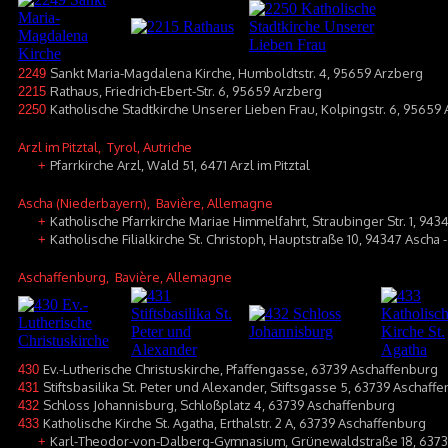
Sankt Maria-Magdalena Kirche, Humboldtstr. 4, 95659 Arzberg
2249
Rathaus, Friedrich-Ebert-Str. 6, 95659 Arzberg
2215
Katholische Stadtkirche Unserer Lieben Frau, Kolpingstr. 6, 95659
2250
Arzl im Pitztal
, Tyrol, Autriche
Pfarrkirche Arzl, Wald 51, 6471 Arzl im Pitztal
+
Ascha (Niederbayern)
, Bavière, Allemagne
Katholische Pfarrkirche Mariae Himmelfahrt, Straubinger Str. 1, 943
+
Katholische Filialkirche St. Christoph, Hauptstraße 10, 94347 Ascha
+
Aschaffenburg
, Bavière, Allemagne
Ev.-Lutherische Christuskirche, Pfaffengasse, 63739 Aschaffenburg
430
Stiftsbasilika St. Peter und Alexander, Stiftsgasse 5, 63739 Aschaff
431
Schloss Johannisburg, Schloßplatz 4, 63739 Aschaffenburg
432
Katholische Kirche St. Agatha, Erthalstr. 2 A, 63739 Aschaffenburg
433
Karl-Theodor-von-Dalberg-Gymnasium, Grünewaldstraße 18, 6373
+