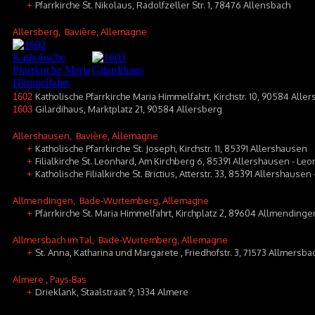
Pfarrkirche St. Nikolaus, Radolfzeller Str. 1, 78476 Allensbach
+
Allersberg
, Bavière, Allemagne
Katholische Pfarrkirche Maria Himmelfahrt, Kirchstr. 10, 90584 Alle
1602
Gilardihaus, Marktplatz 21, 90584 Allersberg
1603
Allershausen
, Bavière, Allemagne
Katholische Pfarrkirche St. Joseph, Kirchstr. 11, 85391 Allershausen
+
Filialkirche St. Leonhard, Am Kirchberg 6, 85391 Allershausen - L
+
Katholische Filialkirche St. Brictius, Atterstr. 33, 85391 Allershausen
+
Allmendingen
, Bade-Wurtemberg, Allemagne
Pfarrkirche St. Maria Himmelfahrt, Kirchplatz 2, 89604 Allmendinge
+
Allmersbach im Tal
, Bade-Wurtemberg, Allemagne
St. Anna, Katharina und Margarete , Friedhofstr. 3, 71573 Allmersba
+
Almere
, Pays-Bas
Drieklank, Staalstraat 9, 1334 Almere
+