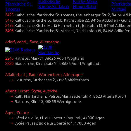
Katholische Pfarrkirche St. Thomas, Frauenberger Str. 2, 84166 Adl
3425
Katholische Kirche St. Jakob, Kirchstraße 22, 84166 Adlkofen - Gün
3476
Katholische Kirche Mariä Himmelfahrt , Jenkofen 13, 84166 Adlkofen
3475
Katholische Pfarrkirche St. Michael, Reichlkofen 15, 84166 Adlkofen
3406
Adorf/Vogtl.
, Saxe, Allemagne
Rathaus, Markt 1, 08626 Adorf/Vogtland
2246
Stadtkirche, Kirchplatz 10, 08626 Adorf/Vogtland
2239
Affalterbach
, Bade-Wurtemberg, Allemagne
Ev. Kirche, Kirchgasse 2, 71563 Affalterbach
+
Aflenz Kurort
, Styrie, Autriche
Kath. Pfarrkirche hl. Petrus, Mariazeller Str. 4, 8623 Aflenz Kurort
+
Rathaus, Klint 10, 38855 Wernigerode
+
Agen
, France
Hôtel de ville, Pl. du Docteur Esquirol , 47000 Agen
+
Lycée Palissy, Bd de la Liberté 164, 47000 Agen
+