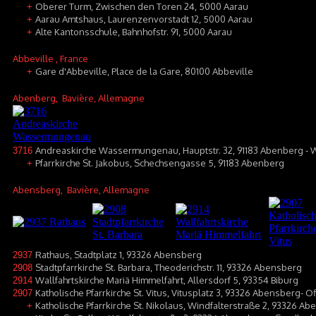
Oberer Turm, Zwischen den Toren 24, 5000 Aarau
+
Aarau Amtshaus, Laurenzenvorstadt 12, 5000 Aarau
+
Alte Kantonsschule, Bahnhofstr. 91, 5000 Aarau
+
Abbeville
, France
Gare d'Abbeville, Place de la Gare, 80100 Abbeville
+
Abenberg
, Bavière, Allemagne
Andreaskirche Wassermungenau, Hauptstr. 32, 91183 Abenberg 
3716
Pfarrkirche St. Jakobus, Schechsengasse 5, 91183 Abenberg
+
Abensberg
, Bavière, Allemagne
Rathaus, Stadtplatz 1, 93326 Abensberg
2937
Stadtpfarrkirche St. Barbara, Theoderichstr. 11, 93326 Abensberg
2908
Wallfahrtskirche Mariä Himmelfahrt, Allersdorf 5, 93354 Biburg
2914
Katholische Pfarrkirche St. Vitus, Vitusplatz 3, 93326 Abensberg- O
2907
Katholische Pfarrkirche St. Nikolaus, Windfalterstraße 2, 93326 Ab
+