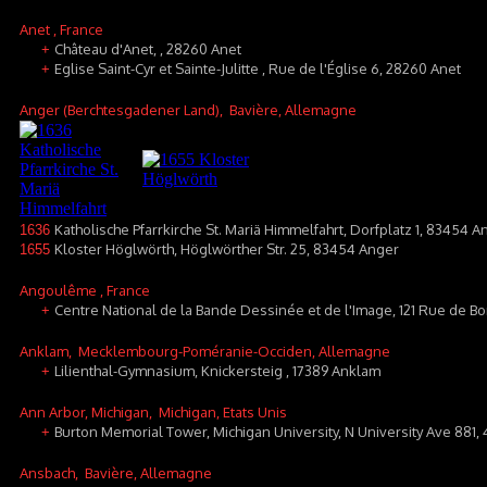
Anet
, France
Château d'Anet, , 28260 Anet
+
Eglise Saint-Cyr et Sainte-Julitte , Rue de l'Église 6, 28260 Anet
+
Anger (Berchtesgadener Land)
, Bavière, Allemagne
Katholische Pfarrkirche St. Mariä Himmelfahrt, Dorfplatz 1, 83454
1636
Kloster Höglwörth, Höglwörther Str. 25, 83454 Anger
1655
Angoulême
, France
Centre National de la Bande Dessinée et de l'Image, 121 Rue de
+
Anklam
, Mecklembourg-Poméranie-Occiden, Allemagne
Lilienthal-Gymnasium, Knickersteig , 17389 Anklam
+
Ann Arbor, Michigan
, Michigan, Etats Unis
Burton Memorial Tower, Michigan University, N University Ave 881,
+
Ansbach
, Bavière, Allemagne