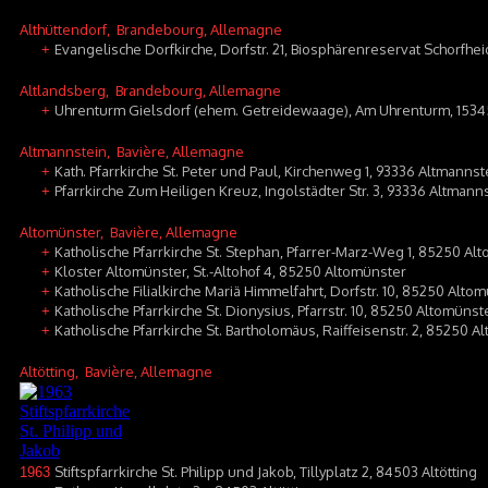
Althüttendorf
, Brandebourg, Allemagne
Evangelische Dorfkirche, Dorfstr. 21, Biosphärenreservat Schorfhei
+
Altlandsberg
, Brandebourg, Allemagne
Uhrenturm Gielsdorf (ehem. Getreidewaage), Am Uhrenturm, 15345
+
Altmannstein
, Bavière, Allemagne
Kath. Pfarrkirche St. Peter und Paul, Kirchenweg 1, 93336 Altmannst
+
Pfarrkirche Zum Heiligen Kreuz, Ingolstädter Str. 3, 93336 Altmann
+
Altomünster
, Bavière, Allemagne
Katholische Pfarrkirche St. Stephan, Pfarrer-Marz-Weg 1, 85250 Al
+
Kloster Altomünster, St.-Altohof 4, 85250 Altomünster
+
Katholische Filialkirche Mariä Himmelfahrt, Dorfstr. 10, 85250 Alto
+
Katholische Pfarrkirche St. Dionysius, Pfarrstr. 10, 85250 Altomünste
+
Katholische Pfarrkirche St. Bartholomäus, Raiffeisenstr. 2, 85250
+
Altötting
, Bavière, Allemagne
Stiftspfarrkirche St. Philipp und Jakob, Tillyplatz 2, 84503 Altötting
1963