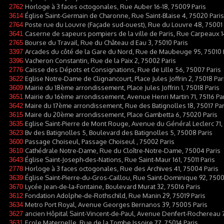
Horloge à 3 faces octogonales, Rue Auber 16-18, 75009 Paris
2762
Église Saint-Germain de Charonne, Rue Saint-Blaise 4, 75020 Paris
3614
Poste rue du Louvre (Façade sud-ouest), Rue du Louvre 48, 75001 
2764
Caserne de sapeurs pompiers de la ville de Paris, Rue Carpeaux 14
3641
Bourse du Travail, Rue du Château d Eau 3, 75010 Paris
2765
Arcades du côté de la Gare du Nord, Rue de Maubeuge 95, 75010 
3397
Vacheron Constantin, Rue de la Paix 2, 75002 Paris
3396
Caisse des Dépots et Consignations, Rue de Lille 56, 75007 Paris
2776
Eglise Notre-Dame de Clignancourt, Place Jules Joffrin 2, 75018 Par
3622
Mairie du 18ème arrondissement, Place Jules Joffrin 1, 75018 Paris
3609
Mairie du 16ème arrondissement, Avenue Henri Martin 71, 75116 Pa
3651
Maire du 17ème arrondissement, Rue des Batignolles 18, 75017 Par
3642
Maire du 20ème arrondissement, Place Gambetta 6, 75020 Paris
3615
Eglise Saint-Pierre de Mont Rouge, Avenue du Général Leclerc 71, 
3635
Bv des Batignolles 5, Boulevard des Batignolles 5, 75008 Paris
3623
Passage Choiseul, Passage Choiseul , 75002 Paris
3600
Cathédrale Notre-Dame, Rue du Cloître-Notre-Dame, 75004 Paris
3610
Église Saint-Joseph-des-Nations, Rue Saint-Maur 161, 75011 Paris
3643
Horloge à 3 faces octogonales, Rue des Archives 41, 75004 Paris
2778
Église Saint-Pierre-du-Gros-Caillou, Rue Saint-Dominique 92, 7500
3639
Lycée Jean-de-la-Fontaine, Boulevard Murat 32, 75016 Paris
3670
Fondation Adolphe-de-Rothschild, Rue Manin 29, 75019 Paris
3612
Metro Port Royal, Avenue Georges Bernanos 39, 75005 Paris
3634
ancien Hôpital Saint-Vincent-de-Paul, Avenue Denfert-Rochereau 7
3627
Ecole Maternelle, Rue de la Tombe Issoire 77, 75014 Paris
3631