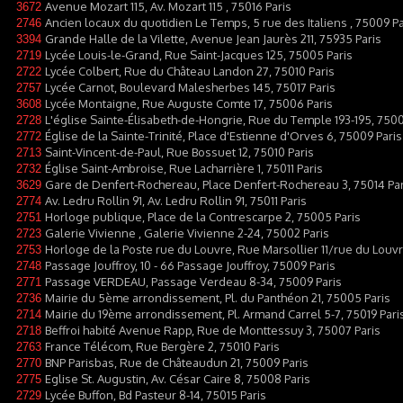
Avenue Mozart 115, Av. Mozart 115 , 75016 Paris
3672
Ancien locaux du quotidien Le Temps, 5 rue des Italiens , 75009 Pa
2746
Grande Halle de la Vilette, Avenue Jean Jaurès 211, 75935 Paris
3394
Lycée Louis-le-Grand, Rue Saint-Jacques 125, 75005 Paris
2719
Lycée Colbert, Rue du Château Landon 27, 75010 Paris
2722
Lycée Carnot, Boulevard Malesherbes 145, 75017 Paris
2757
Lycée Montaigne, Rue Auguste Comte 17, 75006 Paris
3608
L'église Sainte-Élisabeth-de-Hongrie, Rue du Temple 193-195, 7500
2728
Église de la Sainte-Trinité, Place d'Estienne d'Orves 6, 75009 Paris
2772
Saint-Vincent-de-Paul, Rue Bossuet 12, 75010 Paris
2713
Église Saint-Ambroise, Rue Lacharrière 1, 75011 Paris
2732
Gare de Denfert-Rochereau, Place Denfert-Rochereau 3, 75014 Par
3629
Av. Ledru Rollin 91, Av. Ledru Rollin 91, 75011 Paris
2774
Horloge publique, Place de la Contrescarpe 2, 75005 Paris
2751
Galerie Vivienne , Galerie Vivienne 2-24, 75002 Paris
2723
Horloge de la Poste rue du Louvre, Rue Marsollier 11/rue du Louvr
2753
Passage Jouffroy, 10 - 66 Passage Jouffroy, 75009 Paris
2748
Passage VERDEAU, Passage Verdeau 8-34, 75009 Paris
2771
Mairie du 5ème arrondissement, Pl. du Panthéon 21, 75005 Paris
2736
Mairie du 19ème arrondissement, Pl. Armand Carrel 5-7, 75019 Pari
2714
Beffroi habité Avenue Rapp, Rue de Monttessuy 3, 75007 Paris
2718
France Télécom, Rue Bergère 2, 75010 Paris
2763
BNP Parisbas, Rue de Châteaudun 21, 75009 Paris
2770
Eglise St. Augustin, Av. César Caire 8, 75008 Paris
2775
Lycée Buffon, Bd Pasteur 8-14, 75015 Paris
2729