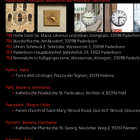
Paderborn
, Renania Settentrionale-Vestfalia, Germania
Hohe Dom Ss. Maria, Liborius und Kilian, Domplatz, 33098 Paderbo
749
Busdorfkirche, Am Busdorf, 33098 Paderborn
750
Uhren Schmuck E. Schröder, Westernstr.3, 33098 Paderborn
751
Paderborn Hauptbahnhof, Bahnhofstr 29, 33102 Paderborn
753
Normaluhr in Fußgängerzone, Westernstr./Königstr., 33098 Paderb
754
Padua
, Italia
Torre dell Orologio, Piazza dei Signori, 35139 Padova
+
Pähl
, Baviera, Germania
Katholische Filialkirche St. Pankratius, Kirchstr. 4, 82396 Pähl
+
Painswick
, Regno Unito
Parish Church of Saint Mary, Stroud Road, GL6 6UT Stroud, Glouces
+
Painten
, Baviera, Germania
Katholische Pfarrkirche St. Georg, Neuloher Weg 2, 93351 Painten
+
Palermo
, Italia