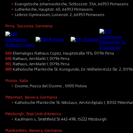
Evangelische Johanneskirche, Schlossstr. 35A, 66953 Pirmasens
+
Lutherkirche, Hauptstr. 60, 66953 Pirmasens
+
Leibniz-Gymnasium, Luisenstr. 2, 66953 Pirmasens
+
Pirna
, Sassonia, Germania
Ehemaliges Rathaus Copitz, Hauptstraße 19 b, 01796 Pirna
849
Rathaus, Am Markt 1, 01796 Pirna
848
Rathaus, Am Markt 1, 01796 Pirna
891
Katholische Pfarrkirche St. Kunigunde, Dr.-Wilhelm-Külz-Str. 2, 01796
888
Pistoia
, Italia
Duomo, Piazza del Duomo , 51100 Pistoia
+
Pittenhart
, Baviera, Germania
Katholische Pfarrkirche St. Nikolaus, Am Kirchplatz 1, 83132 Pittenhar
+
Pittsburgh
, Stati Uniti d'America
Kaufmann s, Smithfield St 442-498, 15222 Pittsburgh
+
Plankenfels
, Baviera, Germania