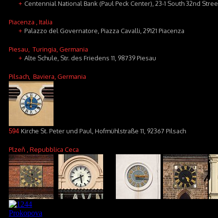
Centennial National Bank (Paul Peck Center), 23-1 South 32nd Street
+
Piacenza
, Italia
Palazzo del Governatore, Piazza Cavalli, 29121 Piacenza
+
Piesau
, Turingia, Germania
Alte Schule, Str. des Friedens 11, 98739 Piesau
+
Pilsach
, Baviera, Germania
Kirche St. Peter und Paul, Hofmühlstraße 11, 92367 Pilsach
594
Plzeň
, Repubblica Ceca