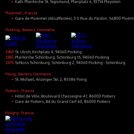
Kath. Pfarrkirche St. Sigismund, Pfarrplatz 6, 92714 Pleystein
+
Ploërmel
, Francia
Gare de Ploërmel (désaffectée), 3-5 Rue du Pardon, 56800 Ploër
+
Pocking
, Baviera, Germania
St. Ulrich, Kirchplatz 4, 94060 Pocking
1964
Pfarrkirche Schönburg, Schönburg 15, 94060 Pocking
1965
Schloss Schönburg, Schönburg 2, 94060 Pocking - Schönburg
1975
Poing
, Baviera, Germania
St. Michael, Anzinger Str. 2, 85586 Poing
+
Poitiers
, Francia
Hôtel de Ville, Boulevard Chasseigne 47, 86000 Poitiers
+
Gare de Poitiers, Bd du Grand Cerf 60, 86000 Poitiers
+
Poligny
, Francia