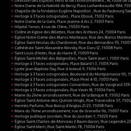
Direction des Espaces Verts et de l Environnement , 14, route de la
+
Notre Dame de la Nativité de Bercy, Place Lachambeaudie 10M, 7501
+
Chapelle de la fondation Eugène Napoléon , Rue du Faubourg Sain
+
Horloge à 3 faces octogonales , Place Eboué, 75012 Paris
+
Notre Dame de la Gare, Place Jeanne d Arc 2, 75013 Paris
+
Hôpital Tenon, 4 rue de Chine, 75020 Paris
+
Cloître et église des Billettes, Rue des Archives 24, 75004 Paris
+
Église Notre-Dame-des-Blancs-Manteaux, Rue des Blancs Manteau
+
Église Saint-Nicolas-du-Chardonnet, Rue des Bernardins 93, 75005
+
Cathédrale Saint-Alexandre-Nevsky, Rue Daru 12, 75008 Paris
+
Saint Louis d'Antin, Rue du Havre 8, 75009 Paris
+
Église Saint-Michel des Batignolles, Place Saint-Jean 1, 75017 Paris
+
Horloge à 3 faces octogonales, Place Balard 1-3, 75015 Paris
+
Lycée Jean-Baptiste-Say, Rue d Auteuil 11, 75016 Paris
+
Horloge à 3 faces octogonales, Boulevard du Montparnasse 115, 7
+
Horloge à 3 faces octogonales, Place Pinel 4-10, 75013 Paris
+
Horloge à 3 faces octogonales Convention, Rue de Vaugirard 339-
+
Horloge à 3 faces octogonales, Rue Vavin 18, 75006 Paris
+
Mairie du 2ème arrondissement, Rue de la Banque 8, 75002 Paris
+
Église Saint-Antoine-des-Quinze-Vingts, Rue Traversière 57, 75012
+
Hermès Parfums, Rue Boissy d'Anglas 21-23, 75008 Paris
+
Maire du 7ème arrondissement, rue de Grenelle 116, 75007 Paris
+
Horloge publique Jourdain, Rue du Jourdain 7, 75020 Paris
+
Église Saint-Charles-de-Monceau (! Baum davor), Rue Legendre 22 
+
Église Saint-Merri, Rue Saint-Martin 78, 75004 Paris
+