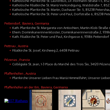
Katholische Pfarrkirche St. Laurentius, Dr.-Hörmann-Straße 1-5, 8
+
Katholische Filialkirche St. Mariä Verkündigung, Waldstraße 7, 8
+
Katholische Pfarrkirche St. Martin, Dachauer Str. 5, 85238 Petersha
+
Katholische Pfarrkirche St. Peter und Paul, Dorfstraße 6, 85238 Pe
+
Pettendorf
, Baviera, Germania
Kath. Pfarrkirche St. Margareta von Antiochien, Martin-Klob-Straße 
+
Ehem. Dominikanerinnenkloster, Dominikanerinnenstraße 2, 9318
+
Kath. Filialkirche St. Peter und Paul, Kirchgasse 6, 93186 Pettendorf 
+
Pettnau
, Austria
Filialkirche St. Josef, Kirchweg 2, 6408 Pettnau
+
Pézenas
, Francia
Collégiale St. Jean, 1-3 Place du Marché des Trois Six, 34120 Pézen
+
Pfaffenhofen
, Austria
Pfarrkirche Unserer Lieben Frau Mariä Himmelfahrt, Unserer Liebe
+
Pfaffenhofen an der Ilm
, Baviera, Germania