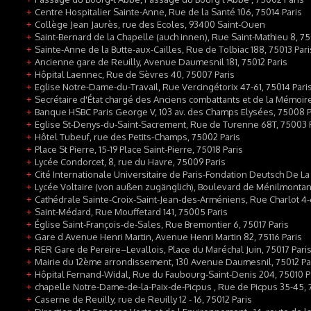
Centre Hospitalier Sainte-Anne, Rue de la Santé 106, 75014 Paris
+
Collège Jean Jaurès, rue des Ecoles, 93400 Saint-Ouen
+
Saint-Bernard de la Chapelle (auch innen), Rue Saint-Mathieu 8, 75
+
Sainte-Anne de la Butte-aux-Cailles, Rue de Tolbiac 188, 75013 Pari
+
Ancienne gare de Reuilly, Avenue Daumesnil 181, 75012 Paris
+
Hôpital Laennec, Rue de Sèvres 40, 75007 Paris
+
Eglise Notre-Dame-du-Travail, Rue Vercingétorix 47-61, 75014 Pari
+
Secrétaire d'État chargé des Anciens combattants et de la Mémoire
+
Banque HSBC Paris George V, 103 av. des Champs Elysées, 75008 P
+
Eglise St-Denys-du-Saint-Sacrement, Rue de Turenne 68T, 75003 
+
Hôtel Tubeuf, rue des Petits-Champs, 75002 Paris
+
Place St Pierre, 15-19 Place Saint-Pierre, 75018 Paris
+
Lycée Condorcet, 8, rue du Havre, 75009 Paris
+
Cité Internationale Universitaire de Paris-Fondation Deutsch De La
+
Lycée Voltaire (von außen zugänglich), Boulevard de Ménilmontant 
+
Cathédrale Sainte-Croix-Saint-Jean-des-Arméniens, Rue Charlot 4-
+
Saint-Médard, Rue Mouffetard 141, 75005 Paris
+
Église Saint-François-de-Sales, Rue Bremontier 6, 75017 Paris
+
Gare d Avenue Henri Martin, Avenue Henri Martin 82, 75116 Paris
+
RER Gare de Pereire–Levallois, Place du Maréchal Juin, 75017 Pari
+
Mairie du 12ème arrondissement, 130 Avenue Daumesnil, 75012 Pa
+
Hôpital Fernand-Widal, Rue du Faubourg-Saint-Denis 204, 75010 P
+
chapelle Notre-Dame-de-la-Paix-de-Picpus , Rue de Picpus 35-45, 
+
Caserne de Reuilly, rue de Reuilly 12 - 16, 75012 Paris
+