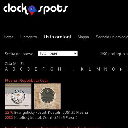
Lista orologi
Home
Il progetto
Mappa
Segnala un orologi
Scelta del paese:
7190 orologi in tu
Città (A – Z)
P
A
B
C
D
E
F
G
H
I
J
K
L
M
N
O
Plesná
, Repubblica Ceca
Evangelický kostel, Kostelní , 351 35 Plesná
2276
Katolický kostel, Celní , 351 35 Plesná
2203