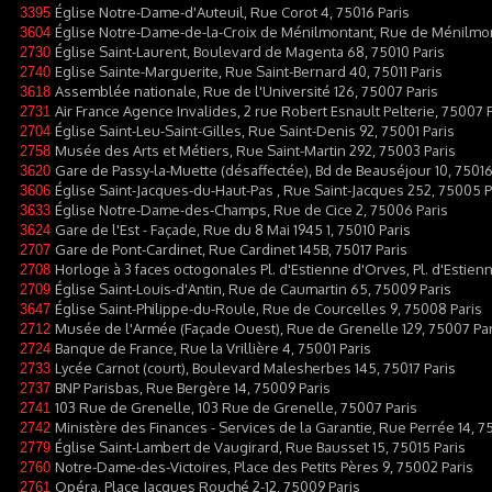
Église Notre-Dame-d'Auteuil, Rue Corot 4, 75016 Paris
3395
Église Notre-Dame-de-la-Croix de Ménilmontant, Rue de Ménilmon
3604
Église Saint-Laurent, Boulevard de Magenta 68, 75010 Paris
2730
Eglise Sainte-Marguerite, Rue Saint-Bernard 40, 75011 Paris
2740
Assemblée nationale, Rue de l'Université 126, 75007 Paris
3618
Air France Agence Invalides, 2 rue Robert Esnault Pelterie, 75007 
2731
Église Saint-Leu-Saint-Gilles, Rue Saint-Denis 92, 75001 Paris
2704
Musée des Arts et Métiers, Rue Saint-Martin 292, 75003 Paris
2758
Gare de Passy-la-Muette (désaffectée), Bd de Beauséjour 10, 75016
3620
Église Saint-Jacques-du-Haut-Pas , Rue Saint-Jacques 252, 75005 P
3606
Église Notre-Dame-des-Champs, Rue de Cice 2, 75006 Paris
3633
Gare de l'Est - Façade, Rue du 8 Mai 1945 1, 75010 Paris
3624
Gare de Pont-Cardinet, Rue Cardinet 145B, 75017 Paris
2707
Horloge à 3 faces octogonales Pl. d'Estienne d'Orves, Pl. d'Estien
2708
Église Saint-Louis-d'Antin, Rue de Caumartin 65, 75009 Paris
2709
Église Saint-Philippe-du-Roule, Rue de Courcelles 9, 75008 Paris
3647
Musée de l'Armée (Façade Ouest), Rue de Grenelle 129, 75007 Par
2712
Banque de France, Rue la Vrillière 4, 75001 Paris
2724
Lycée Carnot (court), Boulevard Malesherbes 145, 75017 Paris
2733
BNP Parisbas, Rue Bergère 14, 75009 Paris
2737
103 Rue de Grenelle, 103 Rue de Grenelle, 75007 Paris
2741
Ministère des Finances - Services de la Garantie, Rue Perrée 14, 7
2742
Église Saint-Lambert de Vaugirard, Rue Bausset 15, 75015 Paris
2779
Notre-Dame-des-Victoires, Place des Petits Pères 9, 75002 Paris
2760
Opéra, Place Jacques Rouché 2-12, 75009 Paris
2761