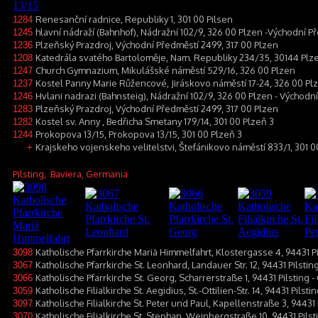
Renesanční radnice, Republiky 1, 301 00 Pilsen
1284
hlavní nádraží (Bahnhof), Nádražní 102/9, 326 00 Plzen -Východní P
1245
Plzeňský Prazdroj, Východní Předměstí 2499, 317 00 Plzen
1236
Katedrála svatého Bartoloměje, Nam. Republiky 234/35, 30144 Plz
1208
Church Gymnazium, Mikulášské náměstí 529/16, 326 00 Plzen
1247
Kostel Panny Marie Růžencové, Jiráskovo náměstí 17-24, 326 00 Pl
1237
Hvlani nadrazi (Bahnsteig), Nádražní 102/9, 326 00 Plzen - Východn
1246
Plzeňský Prazdroj, Východní Předměstí 2499, 317 00 Plzen
1283
Kostel sv. Anny , Bedřicha Smetany 179/14, 301 00 Plzeň 3
1282
Prokopova 13/15, Prokopova 13/15, 301 00 Plzeň 3
1244
Krajskeho vojenskeho velitelstvi, Štefánikovo náměstí 833/1, 301 0
+
Pilsting
, Baviera, Germania
Katholische Pfarrkirche Mariä Himmelfahrt, Klostergasse 4, 94431 Pi
3098
Katholische Pfarrkirche St. Leonhard, Landauer Str. 12, 94431 Pilsti
3067
Katholische Pfarrkirche St. Georg, Scharrerstraße 1, 94431 Pilsting
3066
Katholische Filialkirche St. Aegidius, St.-Ottilien-Str. 14, 94431 Pilst
3059
Katholische Filialkirche St. Peter und Paul, Kapellenstraße 3, 94431 P
3097
Katholische Filialkirche St. Stephan, Weinbergstraße 10, 94431 Pils
3070