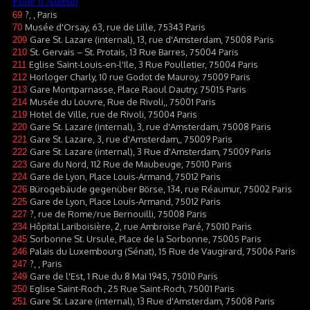
?, , Paris
69
Musée d'Orsay, 63, rue de Lille, 75343 Paris
70
Gare St. Lazare (internal), 13, rue d'Amsterdam, 75008 Paris
209
St. Gervais – St. Protais, 13 Rue Barres, 75004 Paris
210
Eglise Saint-Louis-en-l'Ile, 3 Rue Poulletier, 75004 Paris
211
Horloger Charly, 10 rue Godot de Mauroy, 75009 Paris
212
Gare Montparnasse, Place Raoul Dautry, 75015 Paris
213
Musée du Louvre, Rue de Rivoli,, 75001 Paris
214
Hotel de Ville, rue de Rivoli, 75004 Paris
219
Gare St. Lazare (internal), 3, rue d'Amsterdam, 75008 Paris
220
Gare St. Lazare, 3, rue d'Amsterdam,, 75009 Paris
221
Gare St. Lazare (internal), 3 Rue d'Amsterdam, 75009 Paris
222
Gare du Nord, 112 Rue de Maubeuge, 75010 Paris
223
Gare de Lyon, Place Louis-Armand, 75012 Paris
224
Bürogebäude gegenüber Börse, 134, rue Réaumur, 75002 Paris
226
Gare de Lyon, Place Louis-Armand, 75012 Paris
225
?, rue de Rome/rue Bernouilli, 75008 Paris
227
Hôpital Lariboisière, 2, rue Ambroise Paré, 75010 Paris
234
Sorbonne St. Ursule, Place de la Sorbonne, 75005 Paris
245
Palais du Luxembourg (Sénat), 15 Rue de Vaugirard, 75006 Paris
246
?, , Paris
247
Gare de l'Est, 1 Rue du 8 Mai 1945, 75010 Paris
249
Eglise Saint-Roch , 25 Rue Saint-Roch, 75001 Paris
250
Gare St. Lazare (internal), 13 Rue d'Amsterdam, 75008 Paris
251