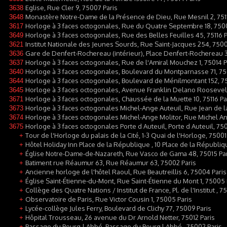
Eglise, Rue Cler 9, 75007 Paris
3638
Monastère Notre-Dame de la Présence de Dieu, Rue Mesnil 2, 7511
3648
Horloge à 3 faces octogonales, Rue du Quatre Septembre 18, 7500
3617
Horloge à 3 faces octogonales, Rue des Belles Feuilles 45, 75116 P
3649
Institut Nationale des Jeunes Sourds, Rue Saint-Jacques 254, 7500
3621
Gare de Denfert-Rochereau (intérieur), Place Denfert-Rochereau 3
3636
Horloge à 3 faces octogonales, Rue de l'Amiral Mouchez 1, 75014 P
3637
Horloge à 3 faces octogonales, Boulevard du Montparnasse 71, 75
3640
Horloge à 3 faces octogonales, Boulevard de Ménilmontant 152, 7
3644
Horloge à 3 faces octogonales, Avenue Franklin Delano Roosevelt
3645
Horloge à 3 faces octogonales, Chaussée de la Muette 10, 75116 Pa
3671
Horloge à 3 faces octogonales Michel-Ange Auteuil, Rue Jean de la
3673
Horloge à 3 faces octogonales Michel-Ange Molitor, Rue Michel An
3674
Horloge à 3 faces octogonales Porte d Auteuil, Porte d Auteuil, 750
3675
Tour de l'Horloge du palais de la Cité, 1-3 Quai de l'Horloge, 75001
+
Hôtel Holiday Inn Place de la République , 10 Place de la Républiqu
+
Église Notre-Dame-de-Nazareth, Rue Vasco de Gama 48, 75015 Pa
+
Batiment rue Réaumur 63, Rue Réaumur 63, 75002 Paris
+
Ancienne horloge de l'hôtel Raoul, Rue Beautreillis 6, 75004 Paris
+
Église Saint-Étienne-du-Mont, Rue Saint-Étienne du Mont 1, 75005 
+
Collège des Quatre Nations / Institut de France, Pl. de l'Institut , 7
+
Observatoire de Paris, Rue Victor Cousin 1, 75005 Paris
+
Lycée-collège Jules Ferry, Boulevard de Clichy 77, 75009 Paris
+
Hôpital Trousseau, 26 avenue du Dr Arnold Netter, 75012 Paris
+
Passage du Bourg-l Abbé, Passage du Bourg l Abbé , 75002 Paris
+