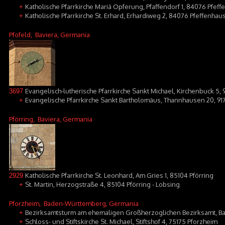
Katholische Pfarrkirche Mariä Opferung, Pfaffendorf 1, 84076 Pfeff
+
Katholische Pfarrkirche St. Erhard, Erhardiweg 2, 84076 Pfeffenha
+
Pfofeld
, Baviera, Germania
Evangelisch-lutherische Pfarrkirche Sankt Michael, Kirchenbuck 5, 
3697
Evangelische Pfarrkirche Sankt Bartholomäus, Thannhausen 20, 91
+
Pförring
, Baviera, Germania
Katholische Pfarrkirche St. Leonhard, Am Gries 1, 85104 Pförring
2929
St. Martin, Herzogstraße 4, 85104 Pförring - Lobsing
+
Pforzheim
, Baden-Württemberg, Germania
Bezirksamtsturm am ehemaligen Großherzoglichen Bezirksamt, Bah
+
Schloss- und Stiftskirche St. Michael, Stiftshof 4, 75175 Pforzheim
+