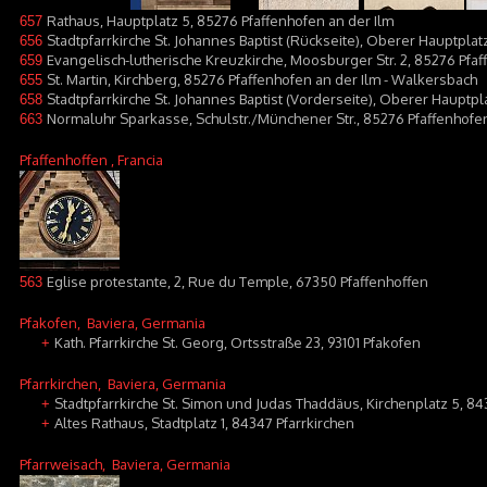
Rathaus, Hauptplatz 5, 85276 Pfaffenhofen an der Ilm
657
Stadtpfarrkirche St. Johannes Baptist (Rückseite), Oberer Hauptplat
656
Evangelisch-lutherische Kreuzkirche, Moosburger Str. 2, 85276 Pfaf
659
St. Martin, Kirchberg, 85276 Pfaffenhofen an der Ilm - Walkersbach
655
Stadtpfarrkirche St. Johannes Baptist (Vorderseite), Oberer Hauptpl
658
Normaluhr Sparkasse, Schulstr./Münchener Str., 85276 Pfaffenhofen
663
Pfaffenhoffen
, Francia
Eglise protestante, 2, Rue du Temple, 67350 Pfaffenhoffen
563
Pfakofen
, Baviera, Germania
Kath. Pfarrkirche St. Georg, Ortsstraße 23, 93101 Pfakofen
+
Pfarrkirchen
, Baviera, Germania
Stadtpfarrkirche St. Simon und Judas Thaddäus, Kirchenplatz 5, 84
+
Altes Rathaus, Stadtplatz 1, 84347 Pfarrkirchen
+
Pfarrweisach
, Baviera, Germania