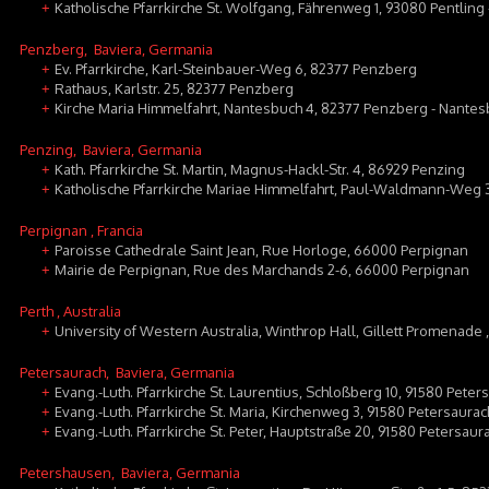
Katholische Pfarrkirche St. Wolfgang, Fährenweg 1, 93080 Pentling 
+
Penzberg
, Baviera, Germania
Ev. Pfarrkirche, Karl-Steinbauer-Weg 6, 82377 Penzberg
+
Rathaus, Karlstr. 25, 82377 Penzberg
+
Kirche Maria Himmelfahrt, Nantesbuch 4, 82377 Penzberg - Nante
+
Penzing
, Baviera, Germania
Kath. Pfarrkirche St. Martin, Magnus-Hackl-Str. 4, 86929 Penzing
+
Katholische Pfarrkirche Mariae Himmelfahrt, Paul-Waldmann-Weg 
+
Perpignan
, Francia
Paroisse Cathedrale Saint Jean, Rue Horloge, 66000 Perpignan
+
Mairie de Perpignan, Rue des Marchands 2-6, 66000 Perpignan
+
Perth
, Australia
University of Western Australia, Winthrop Hall, Gillett Promenade
+
Petersaurach
, Baviera, Germania
Evang.-Luth. Pfarrkirche St. Laurentius, Schloßberg 10, 91580 Peter
+
Evang.-Luth. Pfarrkirche St. Maria, Kirchenweg 3, 91580 Petersaura
+
Evang.-Luth. Pfarrkirche St. Peter, Hauptstraße 20, 91580 Petersaur
+
Petershausen
, Baviera, Germania