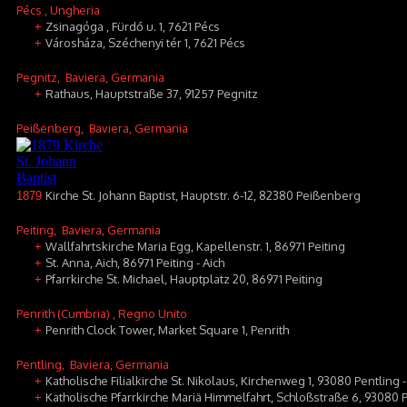
Pécs
, Ungheria
Zsinagóga , Fürdő u. 1, 7621 Pécs
+
Városháza, Széchenyi tér 1, 7621 Pécs
+
Pegnitz
, Baviera, Germania
Rathaus, Hauptstraße 37, 91257 Pegnitz
+
Peißenberg
, Baviera, Germania
Kirche St. Johann Baptist, Hauptstr. 6-12, 82380 Peißenberg
1879
Peiting
, Baviera, Germania
Wallfahrtskirche Maria Egg, Kapellenstr. 1, 86971 Peiting
+
St. Anna, Aich, 86971 Peiting - Aich
+
Pfarrkirche St. Michael, Hauptplatz 20, 86971 Peiting
+
Penrith (Cumbria)
, Regno Unito
Penrith Clock Tower, Market Square 1, Penrith
+
Pentling
, Baviera, Germania
Katholische Filialkirche St. Nikolaus, Kirchenweg 1, 93080 Pentling 
+
Katholische Pfarrkirche Mariä Himmelfahrt, Schloßstraße 6, 93080
+