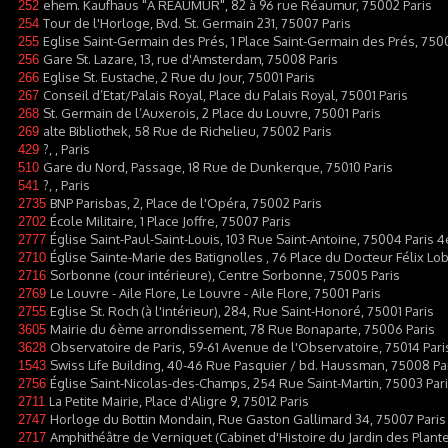
ehem. Kaufhaus "A REAUMUR", 82 à 96 rue Réaumur, 75002 Paris
252
Tour de l'Horloge, Bvd. St. Germain 231, 75007 Paris
254
Eglise Saint-Germain des Prés, 1 Place Saint-Germain des Prés, 750
255
Gare St. Lazare, 13, rue d'Amsterdam, 75008 Paris
256
Eglise St. Eustache, 2 Rue du Jour, 75001 Paris
266
Conseil d’Etat/Palais Royal, Place du Palais Royal, 75001 Paris
267
St. Germain de l’Auxerois, 2 Place du Louvre, 75001 Paris
268
alte Bibliothek, 58 Rue de Richelieu, 75002 Paris
269
?, , Paris
429
Gare du Nord, Passage, 18 Rue de Dunkerque, 75010 Paris
510
?, , Paris
541
BNP Parisbas, 2, Place de l'Opéra, 75002 Paris
2735
École Militaire, 1 Place Joffre, 75007 Paris
2702
Église Saint-Paul-Saint-Louis, 103 Rue Saint-Antoine, 75004 Paris 4
2777
Église Sainte-Marie des Batignolles , 76 Place du Docteur Félix Lob
2710
Sorbonne (cour intérieure), Centre Sorbonne, 75005 Paris
2716
Le Louvre - Aile Flore, Le Louvre - Aile Flore, 75001 Paris
2769
Eglise St. Roch (à l'intérieur), 284, Rue Saint-Honoré, 75001 Paris
2755
Mairie du 6ème arrondissement, 78 Rue Bonaparte, 75006 Paris
3605
Observatoire de Paris, 59-61 Avenue de l'Observatoire, 75014 Pari
3628
Swiss Life Building, 40-46 Rue Pasquier / bd. Haussman, 75008 Pa
1543
Église Saint-Nicolas-des-Champs, 254 Rue Saint-Martin, 75003 Par
2756
La Petite Mairie, Place d'Aligre 9, 75012 Paris
2711
Horloge du Bottin Mondain, Rue Gaston Gallimard 34, 75007 Paris
2747
Amphithéâtre de Verniquet (Cabinet d'Histoire du Jardin des Plante
2717