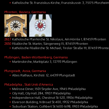
Katholische St. Franziskus-Kirche, Franziskusstr. 3, 75175 Pforzheim
+
Pfronten
, Baviera, Germania
Katholische Pfarrkirche St. Nikolaus, Am Hörnle 1, 87459 Pfronten
2617
Filialkirche St. Martin, Sängerweg 15, 87459 Pfronten
2650
Katholische Filialkirche St. Michael, Tiroler Straße 111, 87459 Pfront
+
Pfullingen
, Baden-Württemberg, Germania
Martinskirche, Marktplatz 3, 72793 Pfullingen
+
Pfungstadt
, Assia, Germania
Altes Rathaus, Kirchstr. 12, 64319 Pfungstadt
+
Philadelphia
, Stati Uniti d'America
Melrose Diner, 1501 Snyder Ave, 19145 Philadelphia
+
City Hall, City Hall 284, 19107 Philadelphia
+
Independence Hall, Chestnut St 520, 19106 Philadelphia
+
Elverson Building, N Broad St 400, 19132 Philadelphia
+
Suburban Station, Cuthbert St 1600-1698, 19103 Philadelphia
+