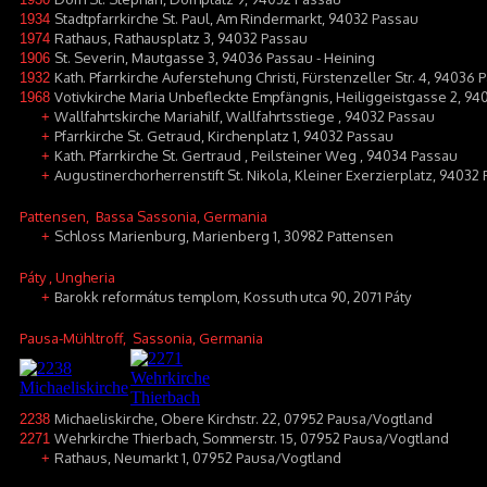
Stadtpfarrkirche St. Paul, Am Rindermarkt, 94032 Passau
1934
Rathaus, Rathausplatz 3, 94032 Passau
1974
St. Severin, Mautgasse 3, 94036 Passau - Heining
1906
Kath. Pfarrkirche Auferstehung Christi, Fürstenzeller Str. 4, 94036 P
1932
Votivkirche Maria Unbefleckte Empfängnis, Heiliggeistgasse 2, 94
1968
Wallfahrtskirche Mariahilf, Wallfahrtsstiege , 94032 Passau
+
Pfarrkirche St. Getraud, Kirchenplatz 1, 94032 Passau
+
Kath. Pfarrkirche St. Gertraud , Peilsteiner Weg , 94034 Passau
+
Augustinerchorherrenstift St. Nikola, Kleiner Exerzierplatz, 94032
+
Pattensen
, Bassa Sassonia, Germania
Schloss Marienburg, Marienberg 1, 30982 Pattensen
+
Páty
, Ungheria
Barokk református templom, Kossuth utca 90, 2071 Páty
+
Pausa-Mühltroff
, Sassonia, Germania
Michaeliskirche, Obere Kirchstr. 22, 07952 Pausa/Vogtland
2238
Wehrkirche Thierbach, Sommerstr. 15, 07952 Pausa/Vogtland
2271
Rathaus, Neumarkt 1, 07952 Pausa/Vogtland
+