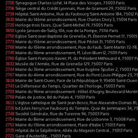
Synagogue Charles Liché, 14 Place des Vosges, 75003 Paris
2700
Siège central du Crédit Lyonnais, Rue de Gramont 29, 75002 Paris
2706
Hôpital Saint-Antoine, Rue du Faubourg Saint-Antoine 184, 75012 P
2739
Mairie du 14ème arrondissement, Rue Charles Divry 3, 75014 Paris
3630
Horloge trois faces, Quai Saint-Michel 19, 75005 Paris
2720
Lycée Janson-de-Sailly, 106, rue de la Pompe, 75116 Paris
3650
Eglise Saint-Jean Baptiste de Grenelle, Pl. Étienne Pernet 17, 75015
2750
Mairie du 15ème arrondissement, Rue Péclet 31, 75015 Paris
2773
Mairie du 10ème arrondissement, Rue du Faub. Saint-Martin 72-78,
2768
Mairie du 11ème arrondissement, Pl. Léon Blum 12, 75011 Paris
2745
Église Saint-François-Xavier, Pl. du Président Mithouard 4, 75007 P
2780
Musée de l'Armée, Rue de Grenelle 129, 75007 Paris
3632
Mairie du 3ème arrondissement, Rue Eugène Spuller 2, 75003 Par
2744
Mairie du 4ème arrondissement, Rue du Pont Louis-Philippe 25, 7
2767
Mairie de Saint-Ouen, Pace de la République 9, 93400 Saint-Ouen
3616
Le Défenseur du Temps, Quartier de l'horloge, 75003 Paris
2743
Mairie du 9ème arrondissement - Hôtel d'Augny, Boulevard Montma
2703
Palais de Justice, Bd du Palais 4, 75001 Paris
2759
L'église catholique de Saint-Jean-Bosco, Rue Alexandre Dumas 81,
3613
bd Jules Ferry/rue Faubourg du Temple, Quai de Jemmapes 34, 75
2726
Société Générale, Rue de Turenne 94, 75003 Paris
2749
Mairie du 8ème arrondissement, Rue de Lisbonne 3, 75008 Paris
2754
Mairie du 13ème arrondissement, Place d'Italie 1, 75013 Paris
2752
Hôpital de la Salpêtrière, Allée du Magasin Central , 75013 Paris
2725
Gare d'Austerlitz, , 75013 Paris
2721