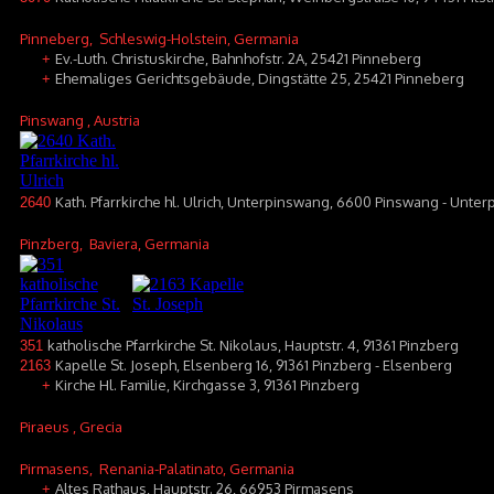
Pinneberg
, Schleswig-Holstein, Germania
Ev.-Luth. Christuskirche, Bahnhofstr. 2A, 25421 Pinneberg
+
Ehemaliges Gerichtsgebäude, Dingstätte 25, 25421 Pinneberg
+
Pinswang
, Austria
Kath. Pfarrkirche hl. Ulrich, Unterpinswang, 6600 Pinswang - Unte
2640
Pinzberg
, Baviera, Germania
katholische Pfarrkirche St. Nikolaus, Hauptstr. 4, 91361 Pinzberg
351
Kapelle St. Joseph, Elsenberg 16, 91361 Pinzberg - Elsenberg
2163
Kirche Hl. Familie, Kirchgasse 3, 91361 Pinzberg
+
Piraeus
, Grecia
Pirmasens
, Renania-Palatinato, Germania
Altes Rathaus, Hauptstr. 26, 66953 Pirmasens
+